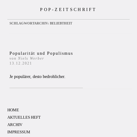
Zum
POP-ZEITSCHRIFT
Inhalt
springen
SCHLAGWORTARCHIV:
BELIEBTHEIT
Popularität und Populismus
von Niels Werber
13.12.2021
Je populärer, desto bedrohlicher.
HOME
AKTUELLES HEFT
ARCHIV
IMPRESSUM