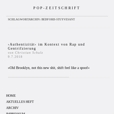
Zum
POP-ZEITSCHRIFT
Inhalt
springen
SCHLAGWORTARCHIV:
BEDFORD-STUYVESANT
›Authentizität‹ im Kontext von Rap und
Gentrifzierung
von Christian Schulz
9.7.2018
»Old Brooklyn, not this new shit, shift feel like a spoof«
HOME
AKTUELLES HEFT
ARCHIV
IMPRESSUM