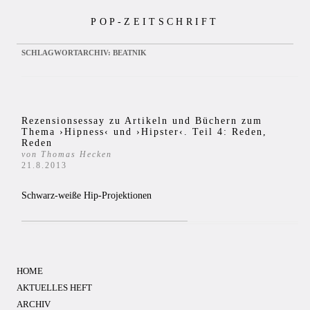
Zum
POP-ZEITSCHRIFT
Inhalt
springen
SCHLAGWORTARCHIV:
BEATNIK
Rezensionsessay zu Artikeln und Büchern zum
Thema ›Hipness‹ und ›Hipster‹. Teil 4: Reden,
Reden
von Thomas Hecken
21.8.2013
Schwarz-weiße Hip-Projektionen
HOME
AKTUELLES HEFT
ARCHIV