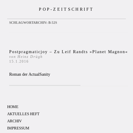
Zum
POP-ZEITSCHRIFT
Inhalt
springen
SCHLAGWORTARCHIV:
B-52S
Postpragmaticjoy – Zu Leif Randts »Planet Magnon«
von Heinz Drügh
15.1.2016
Roman der ActualSanity
HOME
AKTUELLES HEFT
ARCHIV
IMPRESSUM