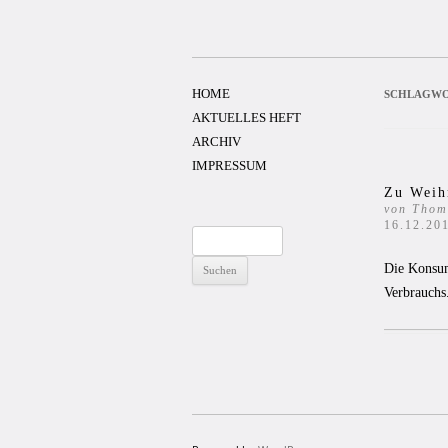
Zum
Inhalt
springen
HOME
SCHLAGWO
AKTUELLES HEFT
ARCHIV
IMPRESSUM
Zu Weih
von Thom
16.12.20
Suchen
nach:
Die Konsum
Verbrauchs