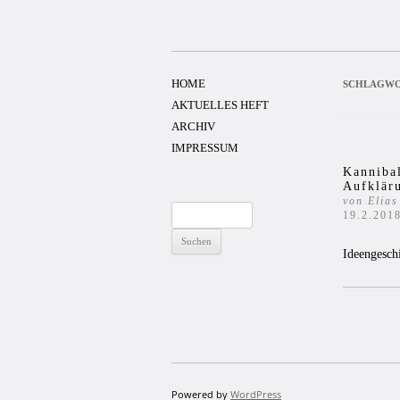
Zum
Inhalt
springen
HOME
SCHLAGWO
AKTUELLES HEFT
ARCHIV
IMPRESSUM
Kannibal
Aufklär
von Elia
Suchen
19.2.201
nach:
Ideengesch
Powered by
WordPress