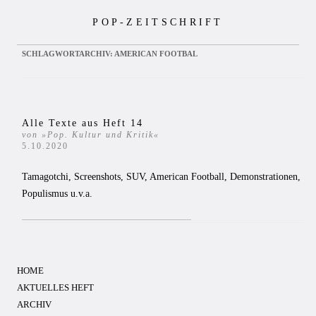
Zum
POP-ZEITSCHRIFT
Inhalt
springen
SCHLAGWORTARCHIV:
AMERICAN FOOTBAL
Alle Texte aus Heft 14
von »Pop. Kultur und Kritik«
5.10.2020
Tamagotchi, Screenshots, SUV, American Football, Demonstrationen,
Populismus u.v.a.
HOME
AKTUELLES HEFT
ARCHIV