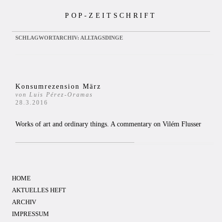
Zum
POP-ZEITSCHRIFT
Inhalt
springen
SCHLAGWORTARCHIV:
ALLTAGSDINGE
Konsumrezension März
von Luis Pérez-Oramas
28.3.2016
Works of art and ordinary things. A commentary on Vilém Flusser
HOME
AKTUELLES HEFT
ARCHIV
IMPRESSUM