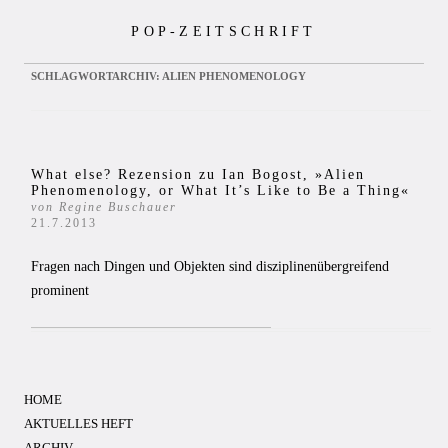
Zum
POP-ZEITSCHRIFT
Inhalt
springen
SCHLAGWORTARCHIV:
ALIEN PHENOMENOLOGY
What else? Rezension zu Ian Bogost, »Alien
Phenomenology, or What It’s Like to Be a Thing«
von Regine Buschauer
21.7.2013
Fragen nach Dingen und Objekten sind disziplinenübergreifend
prominent
HOME
AKTUELLES HEFT
ARCHIV