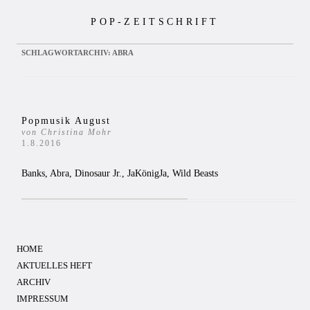
Zum
POP-ZEITSCHRIFT
Inhalt
springen
SCHLAGWORTARCHIV:
ABRA
Popmusik August
von Christina Mohr
1.8.2016
Banks, Abra, Dinosaur Jr., JaKönigJa, Wild Beasts
HOME
AKTUELLES HEFT
ARCHIV
IMPRESSUM