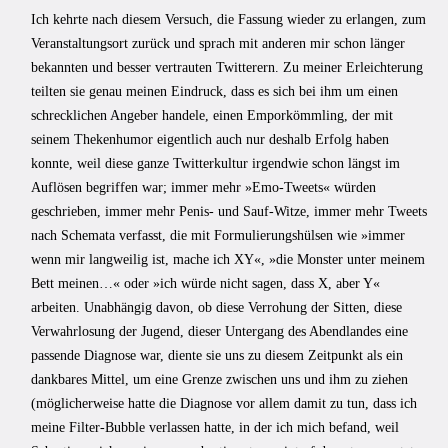
Ich kehrte nach diesem Versuch, die Fassung wieder zu erlangen, zum
Veranstaltungsort zurück und sprach mit anderen mir schon länger
bekannten und besser vertrauten Twitterern. Zu meiner Erleichterung
teilten sie genau meinen Eindruck, dass es sich bei ihm um einen
schrecklichen Angeber handele, einen Emporkömmling, der mit
seinem Thekenhumor eigentlich auch nur deshalb Erfolg haben
konnte, weil diese ganze Twitterkultur irgendwie schon längst im
Auflösen begriffen war; immer mehr »Emo-Tweets« würden
geschrieben, immer mehr Penis- und Sauf-Witze, immer mehr Tweets
nach Schemata verfasst, die mit Formulierungshülsen wie »immer
wenn mir langweilig ist, mache ich XY«, »die Monster unter meinem
Bett meinen…« oder »ich würde nicht sagen, dass X, aber Y«
arbeiten. Unabhängig davon, ob diese Verrohung der Sitten, diese
Verwahrlosung der Jugend, dieser Untergang des Abendlandes eine
passende Diagnose war, diente sie uns zu diesem Zeitpunkt als ein
dankbares Mittel, um eine Grenze zwischen uns und ihm zu ziehen
(möglicherweise hatte die Diagnose vor allem damit zu tun, dass ich
meine Filter-Bubble verlassen hatte, in der ich mich befand, weil