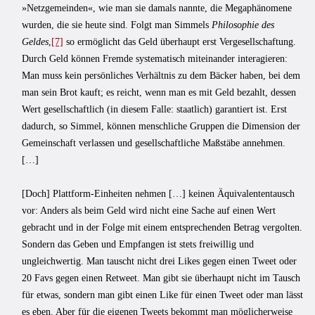
»Netzgemeinden«, wie man sie damals nannte, die Megaphänomene
wurden, die sie heute sind. Folgt man Simmels
Philosophie des
Geldes
,
[7]
so ermöglicht das Geld überhaupt erst Vergesellschaftung.
Durch Geld können Fremde systematisch miteinander interagieren:
Man muss kein persönliches Verhältnis zu dem Bäcker haben, bei dem
man sein Brot kauft; es reicht, wenn man es mit Geld bezahlt, dessen
Wert gesellschaftlich (in diesem Falle: staatlich) garantiert ist. Erst
dadurch, so Simmel, können menschliche Gruppen die Dimension der
Gemeinschaft verlassen und gesellschaftliche Maßstäbe annehmen.
[…]
[Doch] Plattform-Einheiten nehmen […] keinen Äquivalententausch
vor: Anders als beim Geld wird nicht eine Sache auf einen Wert
gebracht und in der Folge mit einem entsprechenden Betrag vergolten.
Sondern das Geben und Empfangen ist stets freiwillig und
ungleichwertig. Man tauscht nicht drei Likes gegen einen Tweet oder
20 Favs gegen einen Retweet. Man gibt sie überhaupt nicht im Tausch
für etwas, sondern man gibt einen Like für einen Tweet oder man lässt
es eben. Aber für die eigenen Tweets bekommt man möglicherweise