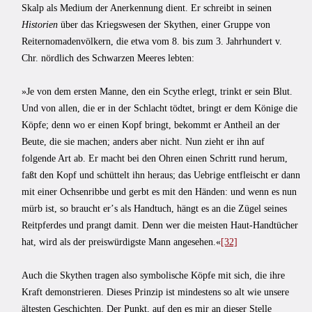
Skalp als Medium der Anerkennung dient. Er schreibt in seinen
Historien
über das Kriegswesen der Skythen, einer Gruppe von
Reiternomadenvölkern, die etwa vom 8. bis zum 3. Jahrhundert v.
Chr. nördlich des Schwarzen Meeres lebten:
»Je von dem ersten Manne, den ein Scythe erlegt, trinkt er sein Blut.
Und von allen, die er in der Schlacht tödtet, bringt er dem Könige die
Köpfe; denn wo er einen Kopf bringt, bekommt er Antheil an der
Beute, die sie machen; anders aber nicht. Nun zieht er ihn auf
folgende Art ab. Er macht bei den Ohren einen Schritt rund herum,
faßt den Kopf und schüttelt ihn heraus; das Uebrige entfleischt er dann
mit einer Ochsenribbe und gerbt es mit den Händen: und wenn es nun
mürb ist, so braucht erʼs als Handtuch, hängt es an die Zügel seines
Reitpferdes und prangt damit. Denn wer die meisten Haut-Handtücher
hat, wird als der preiswürdigste Mann angesehen.«
[32]
Auch die Skythen tragen also symbolische Köpfe mit sich, die ihre
Kraft demonstrieren. Dieses Prinzip ist mindestens so alt wie unsere
ältesten Geschichten. Der Punkt, auf den es mir an dieser Stelle