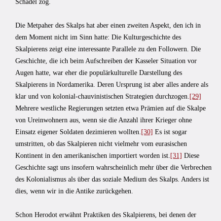
Schädel zog.
Die Metpaher des Skalps hat aber einen zweiten Aspekt, den ich in
dem Moment nicht im Sinn hatte: Die Kulturgeschichte des
Skalpierens zeigt eine interessante Parallele zu den Followern. Die
Geschichte, die ich beim Aufschreiben der Kasseler Situation vor
Augen hatte, war eher die populärkulturelle Darstellung des
Skalpierens in Nordamerika. Deren Ursprung ist aber alles andere als
klar und von kolonial-chauvinistischen Strategien durchzogen.
[29]
Mehrere westliche Regierungen setzten etwa Prämien auf die Skalpe
von Ureinwohnern aus, wenn sie die Anzahl ihrer Krieger ohne
Einsatz eigener Soldaten dezimieren wollten.
[30]
Es ist sogar
umstritten, ob das Skalpieren nicht vielmehr vom eurasischen
Kontinent in den amerikanischen importiert worden ist.
[31]
Diese
Geschichte sagt uns insofern wahrscheinlich mehr über die Verbrechen
des Kolonialismus als über das soziale Medium des Skalps. Anders ist
dies, wenn wir in die Antike zurückgehen.
Schon Herodot erwähnt Praktiken des Skalpierens, bei denen der