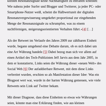
kleinen Resonanzsignale keine Nachhaltigkeit zu entfalten scheinen:
Wie nahezu jeder Surfer und Blogger und Twitterer, ja jeder PC- oder
Smartphone-Nutzer weiß, scheint die Halbwertszeit der digitalen
Resonanzvergewisserung umgekehrt proportional zur eingehenden
Menge der Resonanzsignale zu schrumpfen, was zu einem
suchtförmigen, steigerungsorientierten Verhalten führt.«
[4]
[…]
Als der Retweet im Verlaufe des Jahres 2009 zur zählbaren Einheit
wurde, begann umgehend eine Debatte darum, ob es sich dabei um
eine Art Währung handele.
[5]
Dabei bezog man sich vor allem auf
einen Artikel des Tech-Publizisten Jeff Jarvis aus dem Jahr 2005, in
dem er konstatierte, Links seien die Währung dieser »neuen Welt« des
Social Web.
[6]
Der aufaddierbare Retweet, mit dem diese Links
verbreitet wurden, erschien so als Manifestation dieser Idee: Was ein
Blogpost wert war, wurde in der harten Währung gemessen, wie viele
Retweets sein Link auf Twitter bekam.
Mit dieser Diagnose, dass diese Einheiten so etwas wie Währungen
seien, könnte man eine Erklärung finden, wie aus kleinen