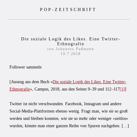
Zum
POP-ZEITSCHRIFT
Inhalt
springen
Die soziale Logik des Likes. Eine Twitter-
Ethnografie
von Johannes Paßmann
19.7.2018
Follower sammeln
[Auszug aus dem Buch »
Die soziale Logik des Likes. Eine Twitter-
Ethnografie
«, Campus, 2018, aus den Seiten 9–39 und 112–117
[1]
]
Twitter ist nicht verschwunden. Facebook, Instagram und andere
Social-Media-Plattformen ebenso wenig. Fragt man, wie sie so groß
werden und bleiben konnten, wie sie so mehr oder weniger »zeitlos«
wurden, könnte man einer ganzen Reihe von Spuren nachgehen. […]