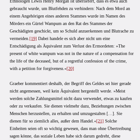
Ethnologen Lewis Henry Morgan ist überliefert, dass es etwa auch
gebraucht wurde, um Blutfehden zu verhindern: Nach dem Mord an
einem Angehörigen eines anderen Stammes wurde im Namen des
Mörders ein Gürtel Wampum an den Rat des Stammes der
Geschädigten geschickt, um so Schuld anzuerkennen und Blutrache zu
vermeiden.
[19]
Dabei handele es sich aber nicht um eine
Entschädigung als Äquivalent zum Verlust des Ermordeten: »The
present of white wampum was not in the nature of a compensation for
the life of the deceased, but of a regretful confession of the crime,
with a petition for forgiveness.«
[20]
Graeber kommentiert deshalb, der Begriff des Geldes sei hier gerade
nicht angemessen, weil kein Äquivalent hergestellt werde. »Meist
werden solche Zahlungsmittel nicht dazu verwendet, etwas zu kaufen
oder zu verkaufen. Sie dienen vielmehr dazu, Beziehungen zwischen
Menschen herzustellen, zu erhalten und umzugestalten […]. Sie
dienen für so ziemlich alles, außer dem Handel.«
[21]
Solche
Einheiten seien oft so wichtig gewesen, dass man ohne Übertreibung
sagen könne, das soziale Leben habe sich darum gedreht, diese