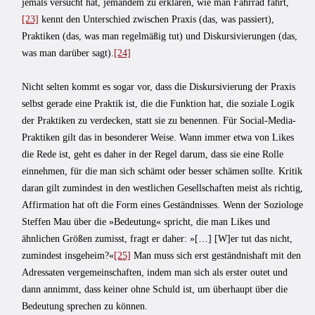
jemals versucht hat, jemandem zu erklären, wie man Fahrrad fährt,
[23]
kennt den Unterschied zwischen Praxis (das, was passiert),
Praktiken (das, was man regelmäßig tut) und Diskursivierungen (das,
was man darüber sagt).
[24]
Nicht selten kommt es sogar vor, dass die Diskursivierung der Praxis
selbst gerade eine Praktik ist, die die Funktion hat, die soziale Logik
der Praktiken zu verdecken, statt sie zu benennen. Für Social-Media-
Praktiken gilt das in besonderer Weise. Wann immer etwa von Likes
die Rede ist, geht es daher in der Regel darum, dass sie eine Rolle
einnehmen, für die man sich schämt oder besser schämen sollte. Kritik
daran gilt zumindest in den westlichen Gesellschaften meist als richtig,
Affirmation hat oft die Form eines Geständnisses. Wenn der Soziologe
Steffen Mau über die »Bedeutung« spricht, die man Likes und
ähnlichen Größen zumisst, fragt er daher: »[…] [W]er tut das nicht,
zumindest insgeheim?«
[25]
Man muss sich erst geständnishaft mit den
Adressaten vergemeinschaften, indem man sich als erster outet und
dann annimmt, dass keiner ohne Schuld ist, um überhaupt über die
Bedeutung sprechen zu können.