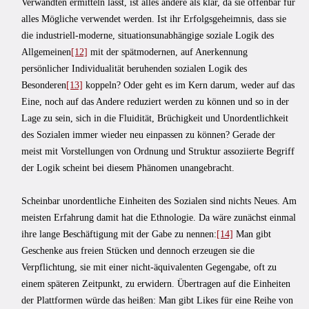
Verwandten ermitteln lässt, ist alles andere als klar, da sie offenbar für
alles Mögliche verwendet werden. Ist ihr Erfolgsgeheimnis, dass sie
die industriell-moderne, situationsunabhängige soziale Logik des
Allgemeinen
[12]
mit der spätmodernen, auf Anerkennung
persönlicher Individualität beruhenden sozialen Logik des
Besonderen
[13]
koppeln? Oder geht es im Kern darum, weder auf das
Eine, noch auf das Andere reduziert werden zu können und so in der
Lage zu sein, sich in die Fluidität, Brüchigkeit und Unordentlichkeit
des Sozialen immer wieder neu einpassen zu können? Gerade der
meist mit Vorstellungen von Ordnung und Struktur assoziierte Begriff
der Logik scheint bei diesem Phänomen unangebracht.
Scheinbar unordentliche Einheiten des Sozialen sind nichts Neues. Am
meisten Erfahrung damit hat die Ethnologie. Da wäre zunächst einmal
ihre lange Beschäftigung mit der Gabe zu nennen:
[14]
Man gibt
Geschenke aus freien Stücken und dennoch erzeugen sie die
Verpflichtung, sie mit einer nicht-äquivalenten Gegengabe, oft zu
einem späteren Zeitpunkt, zu erwidern. Übertragen auf die Einheiten
der Plattformen würde das heißen: Man gibt Likes für eine Reihe von