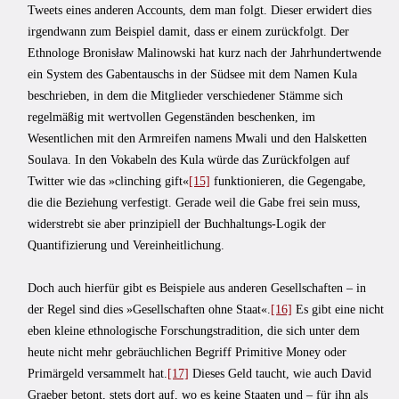
Tweets eines anderen Accounts, dem man folgt. Dieser erwidert dies
irgendwann zum Beispiel damit, dass er einem zurückfolgt. Der
Ethnologe Bronisław Malinowski hat kurz nach der Jahrhundertwende
ein System des Gabentauschs in der Südsee mit dem Namen Kula
beschrieben, in dem die Mitglieder verschiedener Stämme sich
regelmäßig mit wertvollen Gegenständen beschenken, im
Wesentlichen mit den Armreifen namens Mwali und den Halsketten
Soulava. In den Vokabeln des Kula würde das Zurückfolgen auf
Twitter wie das »clinching gift«
[15]
funktionieren, die Gegengabe,
die die Beziehung verfestigt. Gerade weil die Gabe frei sein muss,
widerstrebt sie aber prinzipiell der Buchhaltungs-Logik der
Quantifizierung und Vereinheitlichung.
Doch auch hierfür gibt es Beispiele aus anderen Gesellschaften – in
der Regel sind dies »Gesellschaften ohne Staat«.
[16]
Es gibt eine nicht
eben kleine ethnologische Forschungstradition, die sich unter dem
heute nicht mehr gebräuchlichen Begriff Primitive Money oder
Primärgeld versammelt hat.
[17]
Dieses Geld taucht, wie auch David
Graeber betont, stets dort auf, wo es keine Staaten und – für ihn als