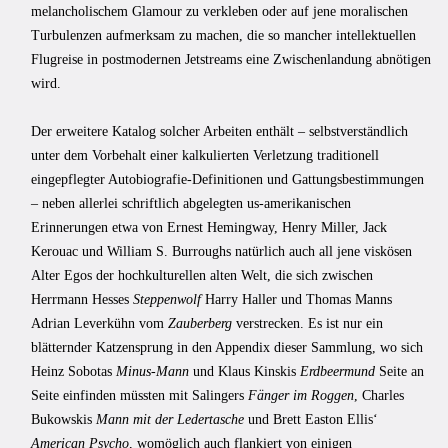
melancholischem Glamour zu verkleben oder auf jene moralischen
Turbulenzen aufmerksam zu machen, die so mancher intellektuellen
Flugreise in postmodernen Jetstreams eine Zwischenlandung abnötigen
wird.
Der erweitere Katalog solcher Arbeiten enthält – selbstverständlich
unter dem Vorbehalt einer kalkulierten Verletzung traditionell
eingepflegter Autobiografie-Definitionen und Gattungsbestimmungen
– neben allerlei schriftlich abgelegten us-amerikanischen
Erinnerungen etwa von Ernest Hemingway, Henry Miller, Jack
Kerouac und William S. Burroughs natürlich auch all jene viskösen
Alter Egos der hochkulturellen alten Welt, die sich zwischen
Herrmann Hesses
Steppenwolf
Harry Haller und Thomas Manns
Adrian Leverkühn vom
Zauberberg
verstrecken. Es ist nur ein
blätternder Katzensprung in den Appendix dieser Sammlung, wo sich
Heinz Sobotas
Minus-Mann
und Klaus Kinskis
Erdbeermund
Seite an
Seite einfinden müssten mit Salingers
Fänger im Roggen
, Charles
Bukowskis
Mann mit der Ledertasche
und Brett Easton Ellis‘
American Psycho
, womöglich auch flankiert von einigen