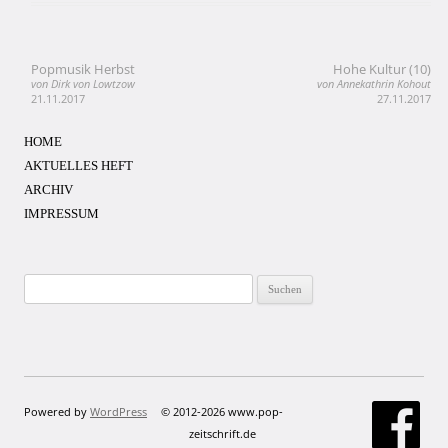
Popmusik Herbst
Hohe Kultur (10)
Beitragsnavigation
von Dirk von Lowtzow
von Annekathrin Kohout
21.11.2017
27.11.2017
HOME
AKTUELLES HEFT
ARCHIV
IMPRESSUM
Suchen
nach:
Powered by
WordPress
© 2012-2026 www.pop-
zeitschrift.de