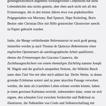
geistesgeschichtlich ungemein wirkungsvollen
Confessions
hat diese
Lebensbeichte also nichts gemein, aber eben auch nicht mit all den
Erinnerungen, die in den letzten Jahren etwa von popkulturellen
Prägegestalten wie Morissey, Bud Spencer, Hape Kerkeling, Boris
Becker oder Christian Dior mit Hilfe geistreicher Ghostwriter unecht
zu Papier gebracht wurden.
Indes, die Menge verbleibender Referenztexte ist noch groß genug;
immerhin werden ja auch Thomas de Quinceys
Bekenntnisse eines
englischen Opiumessers
als autobiographische Arbeit qualifiziert,
ebenso die
Erinnerungen
des Giacomo Casanova, die
Zuchthausgeschichten von einem ehemaligen Züchtling
namens Joseph
M. Hägele und die grafisch umspielten Notizen, die Wilhelm Busch
unter dem Titel
Von mir über mich
addiert hat. Derlei Werke, in denen
groteske Erlebnisse notiert und zu jener skurrilen Passage verwoben
werden, die dann als (v)erlebtes Leben erlesen werden könnte, haben
je einen gewissen Kultstatus erreicht, insbesondere dann, wenn sie sich
eignen, den schmalen Grat zwischen Sexbeichte und Bußritual zu
illustrieren, die Nahtstellen von Credo und Selbsterschaffung mit