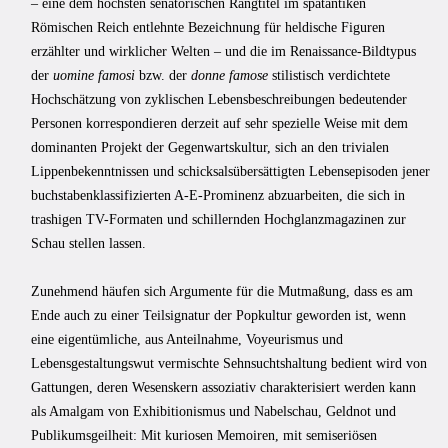
– eine dem höchsten senatorischen Rangtitel im spätantiken
Römischen Reich entlehnte Bezeichnung für heldische Figuren
erzählter und wirklicher Welten – und die im Renaissance-Bildtypus
der
uomine famosi
bzw. der
donne famose
stilistisch verdichtete
Hochschätzung von zyklischen Lebensbeschreibungen bedeutender
Personen korrespondieren derzeit auf sehr spezielle Weise mit dem
dominanten Projekt der Gegenwartskultur, sich an den trivialen
Lippenbekenntnissen und schicksalsübersättigten Lebensepisoden jener
buchstabenklassifizierten A-E-Prominenz abzuarbeiten, die sich in
trashigen TV-Formaten und schillernden Hochglanzmagazinen zur
Schau stellen lassen.
Zunehmend häufen sich Argumente für die Mutmaßung, dass es am
Ende auch zu einer Teilsignatur der Popkultur geworden ist, wenn
eine eigentümliche, aus Anteilnahme, Voyeurismus und
Lebensgestaltungswut vermischte Sehnsuchtshaltung bedient wird von
Gattungen, deren Wesenskern assoziativ charakterisiert werden kann
als Amalgam von Exhibitionismus und Nabelschau, Geldnot und
Publikumsgeilheit: Mit kuriosen Memoiren, mit semiseriösen