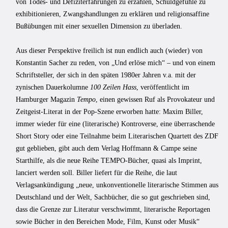
von Todes- und Defiziterfahrungen zu erzählen, Schuldgefühle zu
exhibitionieren, Zwangshandlungen zu erklären und religionsaffine
Bußübungen mit einer sexuellen Dimension zu überladen.
Aus dieser Perspektive freilich ist nun endlich auch (wieder) von
Konstantin Sacher zu reden, von „Und erlöse mich“ – und von einem
Schriftsteller, der sich in den späten 1980er Jahren v.a. mit der
zynischen Dauerkolumne
100 Zeilen Hass
, veröffentlicht im
Hamburger Magazin
Tempo
, einen gewissen Ruf als Provokateur und
Zeitgeist-Literat in der Pop-Szene erworben hatte: Maxim Biller,
immer wieder für eine (literarische) Kontroverse, eine überraschende
Short Story oder eine Teilnahme beim Literarischen Quartett des ZDF
gut geblieben, gibt auch dem Verlag Hoffmann & Campe seine
Starthilfe, als die neue Reihe TEMPO-Bücher, quasi als Imprint,
lanciert werden soll. Biller liefert für die Reihe, die laut
Verlagsankündigung „neue, unkonventionelle literarische Stimmen aus
Deutschland und der Welt, Sachbücher, die so gut geschrieben sind,
dass die Grenze zur Literatur verschwimmt, literarische Reportagen
sowie Bücher in den Bereichen Mode, Film, Kunst oder Musik“