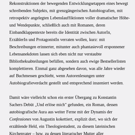
Rekonstruktionen der bewegenden Entwicklungsetappen eines bewegt
schreibenden Subjekts, mit grenzgängerischen Autobiografien, mit
retrospektiv angelegten Lebenslauffiktionen voller dramatischer Höhe-
und Wendepunkte, schließlich auch mit Romanen, deren
Einbandklappentexte bereits die Identität zwischen AutorIn,
ErzählerIn und ProtagonistIn verraten wollen, kurz: mit
Beschreibungen erinnerter, mitunter auch phantasievoll ersponnener
Lebensanekdoten lassen sich eben nicht nur verstaubte
Bibliotheksabteilungen befüllen, sondern auch ewige Bestsellerlisten
komplettieren. Einmal ganz abgesehen davon, was alle Jahre wieder
auf Buchmessen geschieht, wenn Autorenlesungen unter
Autobiografieverdacht gestellt und entsprechend inszeniert werden.
Damit wäre vielleicht schon ein erster Übergang zu Konstantin
Sachers Debüt „Und erlöse mich“ gefunden, ein Roman, dessen
autobiografische Aura aus weiter Ferne mit der Dynamis der
Confessiones
von Augustin kokettiert, explizit dort, wo sich der
erzählende Held, ein Theologiestudent, zu diesem lateinischen
Kirchenvater – bzw. zu dessen literarischer Mutter aller