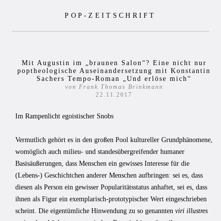
Zum
POP-ZEITSCHRIFT
Inhalt
springen
Mit Augustin im „braunen Salon“? Eine nicht nur
poptheologische Auseinandersetzung mit Konstantin
Sachers Tempo-Roman „Und erlöse mich“
von Frank Thomas Brinkmann
22.11.2017
Im Rampenlicht egoistischer Snobs
Vermutlich gehört es in den großen Pool kultureller Grundphänomene,
womöglich auch milieu- und standesübergreifender humaner
Basisäußerungen, dass Menschen ein gewisses Interesse für die
(Lebens-) Geschichtchen anderer Menschen aufbringen: sei es, dass
diesen als Person ein gewisser Popularitätsstatus anhaftet, sei es, dass
ihnen als Figur ein exemplarisch-prototypischer Wert eingeschrieben
scheint. Die eigentümliche Hinwendung zu so genannten
viri illustres