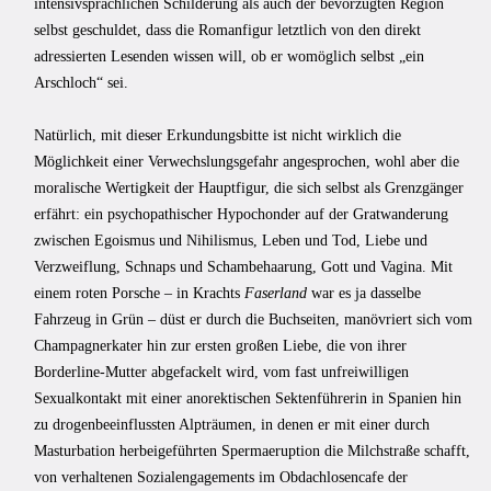
intensivsprachlichen Schilderung als auch der bevorzugten Region
selbst geschuldet, dass die Romanfigur letztlich von den direkt
adressierten Lesenden wissen will, ob er womöglich selbst „ein
Arschloch“ sei.
Natürlich, mit dieser Erkundungsbitte ist nicht wirklich die
Möglichkeit einer Verwechslungsgefahr angesprochen, wohl aber die
moralische Wertigkeit der Hauptfigur, die sich selbst als Grenzgänger
erfährt: ein psychopathischer Hypochonder auf der Gratwanderung
zwischen Egoismus und Nihilismus, Leben und Tod, Liebe und
Verzweiflung, Schnaps und Schambehaarung, Gott und Vagina. Mit
einem roten Porsche – in Krachts
Faserland
war es ja dasselbe
Fahrzeug in Grün – düst er durch die Buchseiten, manövriert sich vom
Champagnerkater hin zur ersten großen Liebe, die von ihrer
Borderline-Mutter abgefackelt wird, vom fast unfreiwilligen
Sexualkontakt mit einer anorektischen Sektenführerin in Spanien hin
zu drogenbeeinflussten Alpträumen, in denen er mit einer durch
Masturbation herbeigeführten Spermaeruption die Milchstraße schafft,
von verhaltenen Sozialengagements im Obdachlosencafe der