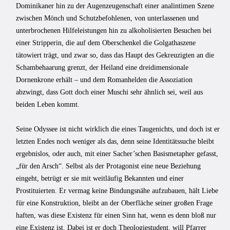
Dominikaner hin zu der Augenzeugenschaft einer analintimen Szene
zwischen Mönch und Schutzbefohlenen, von unterlassenen und
unterbrochenen Hilfeleistungen hin zu alkoholisierten Besuchen bei
einer Stripperin, die auf dem Oberschenkel die Golgathaszene
tätowiert trägt, und zwar so, dass das Haupt des Gekreuzigten an die
Schambehaarung grenzt, der Heiland eine dreidimensionale
Dornenkrone erhält – und dem Romanhelden die Assoziation
abzwingt, dass Gott doch einer Muschi sehr ähnlich sei, weil aus
beiden Leben kommt.
Seine Odyssee ist nicht wirklich die eines Taugenichts, und doch ist er
letzten Endes noch weniger als das, denn seine Identitätssuche bleibt
ergebnislos, oder auch, mit einer Sacher’schen Basismetapher gefasst,
„für den Arsch“. Selbst als der Protagonist eine neue Beziehung
eingeht, betrügt er sie mit weitläufig Bekannten und einer
Prostituierten. Er vermag keine Bindungsnähe aufzubauen, hält Liebe
für eine Konstruktion, bleibt an der Oberfläche seiner großen Frage
haften, was diese Existenz für einen Sinn hat, wenn es denn bloß nur
eine Existenz ist. Dabei ist er doch Theologiestudent, will Pfarrer