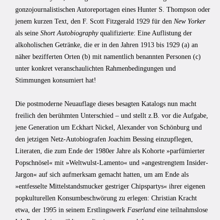
gonzojournalistischen Autoreportagen eines Hunter S. Thompson oder
jenem kurzen Text, den F. Scott Fitzgerald 1929 für den
New Yorker
als seine
Short Autobiography
qualifizierte: Eine Auflistung der
alkoholischen Getränke, die er in den Jahren 1913 bis 1929 (a) an
näher bezifferten Orten (b) mit namentlich benannten Personen (c)
unter konkret veranschaulichten Rahmenbedingungen und
Stimmungen konsumiert hat!
Die postmoderne Neuauflage dieses besagten Katalogs nun macht
freilich den berühmten Unterschied – und stellt z.B. vor die Aufgabe,
jene Generation um Eckhart Nickel, Alexander von Schönburg und
den jetzigen Netz-Autobiografen Joachim Bessing einzupflegen,
Literaten, die zum Ende der 1980er Jahre als Kohorte »parfümierter
Popschnösel« mit »Weltwulst-Lamento« und »angestrengtem Insider-
Jargon« auf sich aufmerksam gemacht hatten, um am Ende als
»entfesselte Mittelstandsmucker gestriger Chipspartys« ihrer eigenen
popkulturellen Konsumbeschwörung zu erlegen: Christian Kracht
etwa, der 1995 in seinem Erstlingswerk
Faserland
eine teilnahmslose