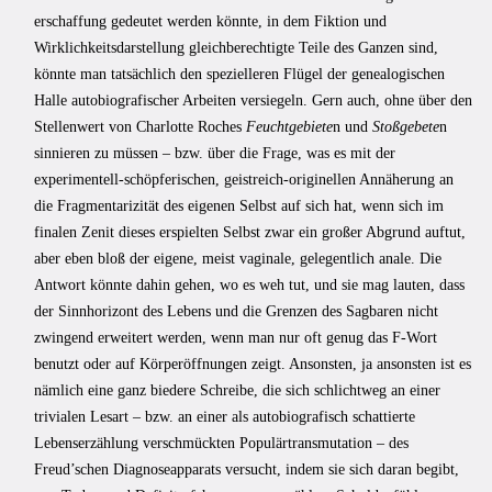
erschaffung gedeutet werden könnte, in dem Fiktion und
Wirklichkeitsdarstellung gleichberechtigte Teile des Ganzen sind,
könnte man tatsächlich den spezielleren Flügel der genealogischen
Halle autobiografischer Arbeiten versiegeln. Gern auch, ohne über den
Stellenwert von Charlotte Roches
Feuchtgebiete
n und
Stoßgebete
n
sinnieren zu müssen – bzw. über die Frage, was es mit der
experimentell-schöpferischen, geistreich-originellen Annäherung an
die Fragmentarizität des eigenen Selbst auf sich hat, wenn sich im
finalen Zenit dieses erspielten Selbst zwar ein großer Abgrund auftut,
aber eben bloß der eigene, meist vaginale, gelegentlich anale. Die
Antwort könnte dahin gehen, wo es weh tut, und sie mag lauten, dass
der Sinnhorizont des Lebens und die Grenzen des Sagbaren nicht
zwingend erweitert werden, wenn man nur oft genug das F-Wort
benutzt oder auf Körperöffnungen zeigt. Ansonsten, ja ansonsten ist es
nämlich eine ganz biedere Schreibe, die sich schlichtweg an einer
trivialen Lesart – bzw. an einer als autobiografisch schattierte
Lebenserzählung verschmückten Populärtransmutation – des
Freud’schen Diagnoseapparats versucht, indem sie sich daran begibt,