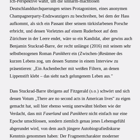
Ich-Perspektive wählt, um die sinnarm-machtlosen
Deutschlanddurchquerungen seines Protagonisten, eines anonymen
Champagnerparty-Endzwanzigers zu beschreiben, bei dem der Hass
aufkommt, als sich ein Passant über seinem türkisfarbenen Porsche
erbricht, und dessen Vorletztes auf einem Ruderboot auf dem
Zürichsee in der Leere endet, wäre so ein Kandidat, aber gewiss auch
Benjamin Stuckrad-Barre, der recht unlängst (2016) mit seinem sehr
selbstbezogenen Roman
Panikherz
ein (Zwischen-)Resümee des
kurzen Lebens zog, um dessen Summe in einem Interview zu
präsentieren: „Ein Aschenbecher mit weißen Filtern, an denen
Lippenstift klebt – das sieht nach gelungenem Leben aus.“
Dass Stuckrad-Barre übrigens auf Fitzgerald (s.o.) schwört und sich
dessen Votum „There are no second acts in American lives“ zu eigen
gemacht hat, soll hier ebenso wenig unerwähnt bleiben wie der
Verdacht, dass mit
Faserland
und
Panikherz
nicht einfach nur eine
Epoche umschlossen, sondern ziemlich genau jenes Lebensgefühl
abgerundet wird, von dem auch jüngere Autobiografiediskurse
Kenntnis genommen haben: Der Fragmentcharakter moderner