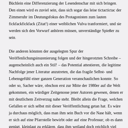
Büchlein eine Differenzierung der Lesendenschar mit sich bringen.
Den einen wird es zuviel sein, dass sich sogar das leise tictactictac der
Zimmeruhr im Deutungsfokus des Protagonisten zum lauten
fickfackfickfack (Zitat!) einer weiblichen Vulva tranformiert, und sie
werden sich den Vorwurf anhören müssen, unverständige Spießer zu
sein.
Die anderen könnten der ausgelegten Spur der
Veröffenlichungsinszenierung folgen und der hingerotzten Schreibe –
augenscheinlich auch ein Stil! – das Potential attestieren, die legitime
Nachfolge jener Literatur anzutreten, die das fragile Selbst- und
Lebensgefühl einer ganzen Generation veranschaulichen konnte. So
oder so, Sacher wäre, obschon erst zur Mitte der 1980er auf die Welt
gekommen, ein würdiger Zeitgenosse jener Autoren gewesen, denen er
mit deutlichem Zeitverzug nahe steht. Bleibt allein die Frage, welchen
Gefallen er sich selbst mit dieser Veröffentlichung getan hat. Es wäre
ja durchaus möglich, dass man ihm sein Buch vor die Nase hält, wenn
er sich auf eine Pfarrstelle bewirbt oder auf eine Professur; ob es dann
genügt, kleinlaut zu erklären, dass ihm weiland doch reichlich viel