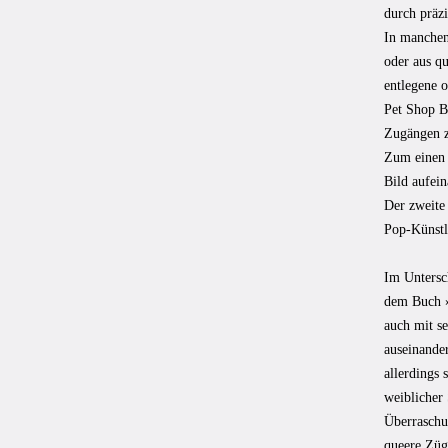
durch präzi
In manchen
oder aus q
entlegene o
Pet Shop B
Zugängen z
Zum einen g
Bild aufei
Der zweite 
Pop-Künstl
Im Untersc
dem Buch »
auch mit s
auseinander
allerdings 
weiblicher
Überraschu
queere Züge