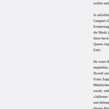
wollen und 
In aufschl
Gangster-G
Erinnerungs
die Musik 
ihren hero
Queere Asp
End«.
Ihr erstes 
empfehlen, 
Howell zei
Franz Zappa
Männlichkei
wurde, erh
»Jailhouse 
und delinqu
diesem Hin