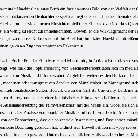
ermittelt Hawkins’ neuestes Buch ein faszinierendes Bild von der Vielfalt der
r eher distanzierten Beobachterperspektive liegt oder dem für die Thematik eh
Faszination und vielen neuen Einsichten bleibt der Eindruck zurück, dass Que
st ein wenig zu leicht zusammenkommen. Obwohl er die Wirkungsmacht der He
ungen zu queerer Kultur stets mit im Blick hat, impliziert Hawkins’ mitreißen
einen gewissen Zug von utopischem Eskapismus.
ells Buch »Popular Film Music and Masculinity in Action« ist in diesem Zus
zeigt, wie stark die Popularisierung von Geschlechteridentitäten sich im medial
rken von Musik und Film verzahnt. Zugleich erweitert es den Horizont, inde
n, modernen oder transgressiven Aspekte von Männlichkeit im Vordergrund steh
, traditionalistische Seiten. Howell, die an der Griffith University, Brisbane a
ihren Hintergrund als den einer feministischen Filmwissenschaftlerin. Dennoch tr
e Auseinandersetzung der Filmwissenschaft mit der Musik ein, wobei sie sich a
nschaftlichen Analyse von populärer Musik beruft (z.B. von David Brackett od
von der Beobachtung, dass die so zentrale Inszenierung und Faszination männl
emische Beachtung gefunden hat, widmet sich Howell Filmen mit »pop scores«
s, die – in einem gewissen Unterschied zur üblichen Hollywood-Orchester-Mus