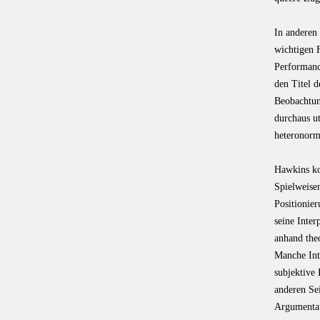
In anderen
wichtigen F
Performanc
den Titel d
Beobachtun
durchaus u
heteronorm
Hawkins ko
Spielweise
Positionie
seine Inter
anhand theo
Manche Inte
subjektive
anderen Sei
Argumentat