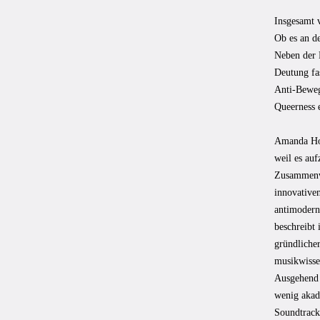
Insgesamt v
Ob es an de
Neben der 
Deutung fa
Anti-Beweg
Queerness 
Amanda How
weil es auf
Zusammenwi
innovative
antimoderne
beschreibt 
gründlicher
musikwisse
Ausgehend 
wenig akad
Soundtrack