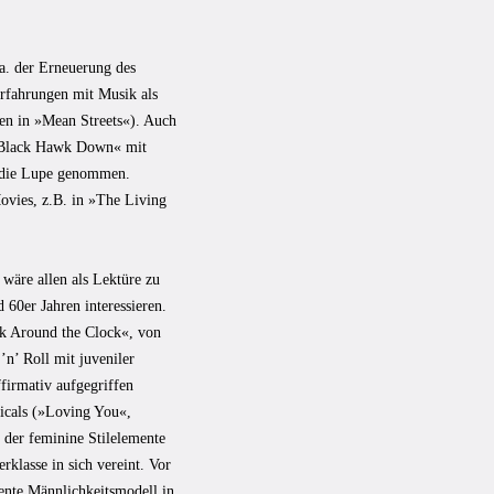
a. der Erneuerung des
erfahrungen mit Musik als
tten in »Mean Streets«). Auch
 »Black Hawk Down« mit
r die Lupe genommen.
ovies, z.B. in »The Living
 wäre allen als Lektüre zu
60er Jahren interessieren.
ck Around the Clock«, von
n’ Roll mit juveniler
ffirmativ aufgegriffen
icals (»Loving You«,
 der feminine Stilelemente
klasse in sich vereint. Vor
ente Männlichkeitsmodell in