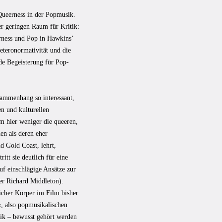
 Queerness in der Popmusik.
er geringen Raum für Kritik:
erness und Pop in Hawkins’
teronormativität und die
de Begeisterung für Pop-
ammenhang so interessant,
en und kulturellen
m hier weniger die queeren,
en als deren eher
nd Gold Coast, lehrt,
itt sie deutlich für eine
uf einschlägige Ansätze zur
er Richard Middleton).
icher Körper im Film bisher
, also popmusikalischen
ik – bewusst gehört werden