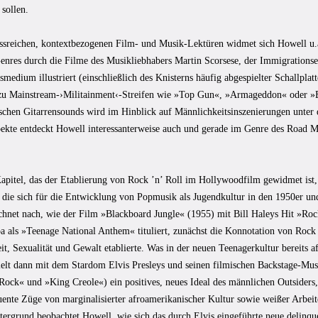
sollen.
ussreichen, kontextbezogenen Film- und Musik-Lektüren widmet sich Howell u.
enres durch die Filme des Musikliebhabers Martin Scorsese, der Immigrations
medium illustriert (einschließlich des Knisterns häufig abgespielter Schallpla
zu Mainstream-›Militainment‹-Streifen wie »Top Gun«, »Armageddon« oder
ischen Gitarrensounds wird im Hinblick auf Männlichkeitsinszenierungen unte
ekte entdeckt Howell interessanterweise auch und gerade im Genre des Road M
Kapitel, das der Etablierung von Rock ’n’ Roll im Hollywoodfilm gewidmet ist,
die sich für die Entwicklung von Popmusik als Jugendkultur in den 1950er und 
chnet nach, wie der Film »Blackboard Jungle« (1955) mit Bill Haleys Hit »Ro
 als »Teenage National Anthem« tituliert, zunächst die Konnotation von Rock ’
t, Sexualität und Gewalt etablierte. Was in der neuen Teenagerkultur bereits a
ielt dann mit dem Stardom Elvis Presleys und seinen filmischen Backstage-Mus
Rock« und »King Creole«) ein positives, neues Ideal des männlichen Outsiders,
ente Züge von marginalisierter afroamerikanischer Kultur sowie weißer Arbeiter
tergrund beobachtet Howell, wie sich das durch Elvis eingeführte neue delinqu