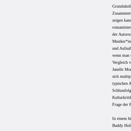
Grundsätzli
Zusammenwi
zeigen kan
romantisie
der Autorsc
Musiker*inn
und Aufnah
wenn man s
Vergleich 
Janelle Mon
sich multi
typischen A
Schlussfol
Kulturkriti
Frage der 
In einem h
Buddy Holl