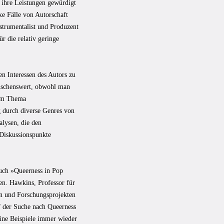
 ihre Leistungen gewürdigt
xe Fälle von Autorschaft
strumentalist und Produzent
r die relativ geringe
en Interessen des Autors zu
ünschenswert, obwohl man
zum Thema
g durch diverse Genres von
alysen, die den
 Diskussionspunkte
Buch »Queerness in Pop
en. Hawkins, Professor für
en und Forschungsprojekten
uf der Suche nach Queerness
eine Beispiele immer wieder