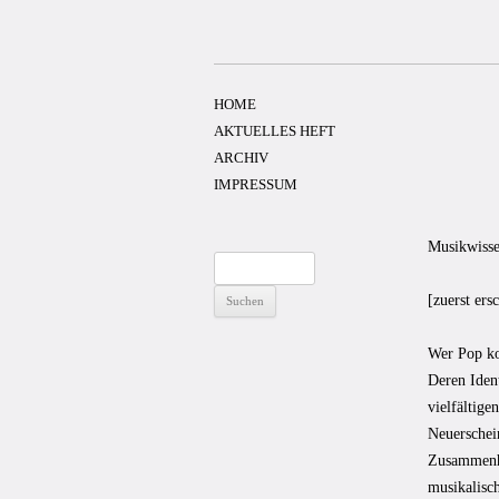
Zum
Inhalt
springen
HOME
AKTUELLES HEFT
ARCHIV
IMPRESSUM
Musikwisse
Suchen
nach:
[zuerst ers
Wer Pop ko
Deren Ident
vielfältig
Neuerschei
Zusammenha
musikalisch