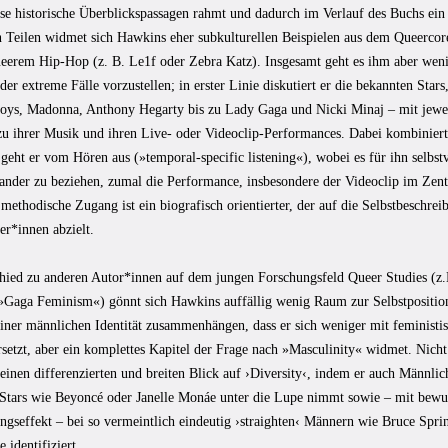
se historische Überblickspassagen rahmt und dadurch im Verlauf des Buchs ein b
 Teilen widmet sich Hawkins eher subkulturellen Beispielen aus dem Queercore
ueerem Hip-Hop (z. B. Le1f oder Zebra Katz). Insgesamt geht es ihm aber wen
der extreme Fälle vorzustellen; in erster Linie diskutiert er die bekannten Sta
oys, Madonna, Anthony Hegarty bis zu Lady Gaga und Nicki Minaj – mit jeweil
u ihrer Musik und ihren Live- oder Videoclip-Performances. Dabei kombinie
eht er vom Hören aus (»temporal-specific listening«), wobei es für ihn selbstv
nander zu beziehen, zumal die Performance, insbesondere der Videoclip im Zent
methodische Zugang ist ein biografisch orientierter, der auf die Selbstbeschre
er*innen abzielt.
hied zu anderen Autor*innen auf dem jungen Forschungsfeld Queer Studies (z.
Gaga Feminism«) gönnt sich Hawkins auffällig wenig Raum zur Selbstpositio
einer männlichen Identität zusammenhängen, dass er sich weniger mit feministi
setzt, aber ein komplettes Kapitel der Frage nach »Masculinity« widmet. Nicht
seinen differenzierten und breiten Blick auf ›Diversity‹, indem er auch Männli
 Stars wie Beyoncé oder Janelle Monáe unter die Lupe nimmt sowie – mit bewus
ngseffekt – bei so vermeintlich eindeutig ›straighten‹ Männern wie Bruce Spr
 identifiziert.