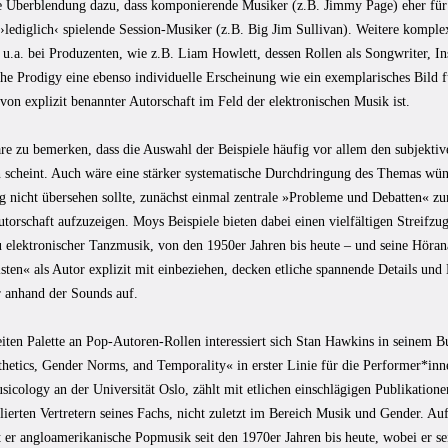
se Überblendung dazu, dass komponierende Musiker (z.B. Jimmy Page) eher für
›lediglich‹ spielende Session-Musiker (z.B. Big Jim Sullivan). Weitere komple
u.a. bei Produzenten, wie z.B. Liam Howlett, dessen Rollen als Songwriter, In
e Prodigy eine ebenso individuelle Erscheinung wie ein exemplarisches Bild fü
on explizit benannter Autorschaft im Feld der elektronischen Musik ist.
re zu bemerken, dass die Auswahl der Beispiele häufig vor allem den subjektiv
n scheint. Auch wäre eine stärker systematische Durchdringung des Themas w
ng nicht übersehen sollte, zunächst einmal zentrale »Probleme und Debatten« 
orschaft aufzuzeigen. Moys Beispiele bieten dabei einen vielfältigen Streifzu
u elektronischer Tanzmusik, von den 1950er Jahren bis heute – und seine Höran
ten« als Autor explizit mit einbeziehen, decken etliche spannende Details und
r anhand der Sounds auf.
eiten Palette an Pop-Autoren-Rollen interessiert sich Stan Hawkins in seinem 
thetics, Gender Norms, and Temporality« in erster Linie für die Performer*inn
icology an der Universität Oslo, zählt mit etlichen einschlägigen Publikation
lierten Vertretern seines Fachs, nicht zuletzt im Bereich Musik und Gender. A
t er angloamerikanische Popmusik seit den 1970er Jahren bis heute, wobei er s