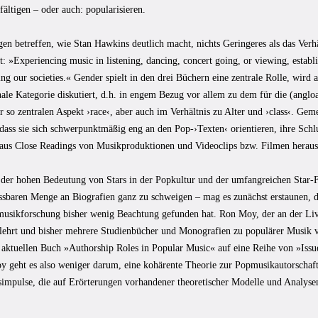
fältigen – oder auch: popularisieren.
gen betreffen, wie Stan Hawkins deutlich macht, nichts Geringeres als das Ver
t: »Experiencing music in listening, dancing, concert going, or viewing, establi
ng our societies.« Gender spielt in den drei Büchern eine zentrale Rolle, wird 
nale Kategorie diskutiert, d.h. in engem Bezug vor allem zu dem für die (angl
 so zentralen Aspekt ›race‹, aber auch im Verhältnis zu Alter und ›class‹. Gem
dass sie sich schwerpunktmäßig eng an den Pop-›Texten‹ orientieren, ihre Schl
 aus Close Readings von Musikproduktionen und Videoclips bzw. Filmen heraus
 der hohen Bedeutung von Stars in der Popkultur und der umfangreichen Star-
assbaren Menge an Biografien ganz zu schweigen – mag es zunächst erstaunen, d
musikforschung bisher wenig Beachtung gefunden hat. Ron Moy, der an der Li
 lehrt und bisher mehrere Studienbücher und Monografien zu populärer Musik ve
 aktuellen Buch »Authorship Roles in Popular Music« auf eine Reihe von »Iss
 geht es also weniger darum, eine kohärente Theorie zur Popmusikautorschaft
simpulse, die auf Erörterungen vorhandener theoretischer Modelle und Analysen