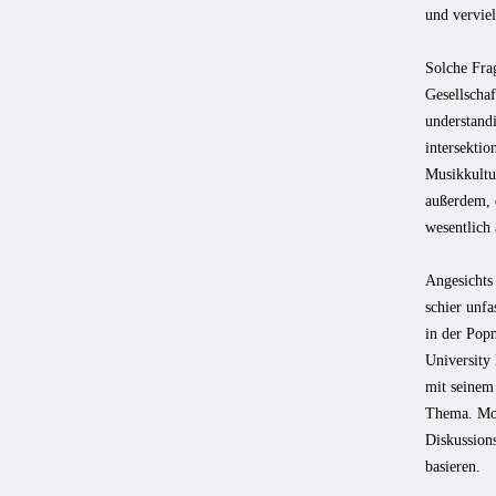
und verviel
Solche Fra
Gesellschaf
understandi
intersektio
Musikkultur
außerdem, 
wesentlich
Angesichts
schier unf
in der Pop
University
mit seinem
Thema. Moy
Diskussion
basieren.