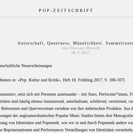
POP-ZEITSCHRIFT
Autorschaft, Queerness, Männlichkeit. Sammelreze
von Florian Heesch
28.5.2017
nschaftliche Neuerscheinungen
chienen in: »Pop. Kultur und Kritik«, Heft 10, Frühling 2017, S. 100-107]
nsumiert, setzt sich mit Personen auseinander – mit Stars, Performer*innen, 
itäten sind häufig ebenso faszinierend, unterhaltsam, schillernd, verstörend, co
en Referenzen und Querverweisen versehen wie ihre ästhetischen Produkte. Aus 
nungen der angloamerikanischen Popular Music Studies bieten drei Monografi
ng von Identitäten und Popmusik: wie wir in und durch Popmusik andere wa
e Repräsentationen und Performances Vorstellungen von Identitäten vermitteln,