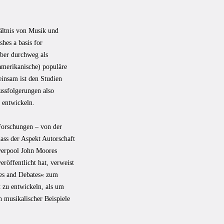
hältnis von Musik und
shes a basis for
aber durchweg als
oamerikanische) populäre
einsam ist den Studien
ussfolgerungen also
 entwickeln.
Forschungen – von der
ass der Aspekt Autorschaft
verpool John Moores
röffentlicht hat, verweist
ues and Debates« zum
 zu entwickeln, als um
 musikalischer Beispiele