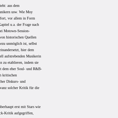
steht: aus dem
chnikern usw. Wie Moy
fort, vor allem in Form
pitel u.a. der Frage nach
 bei Motown-Session-
von historischen Quellen
zu unmöglich ist, selbst
inandersetzt, hier dem
ell aufstrebenden Musikerin
n zu etablieren, indem sie
 mit dem eher Soul- und R&B-
h kritischen
cher Diskurs- und
anz solcher Kritik für die
berhaupt erst mit Stars wie
k-Kritik aufgegriffen,