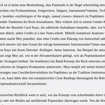
ch ist es keine neue Beobachtung, dass Popmusik in der Regel arbeitsteilig ent
rken von Produzentinnen, Songwritern, Sängern, Instrumental*istinnen, Te
n, bestehen »mythologies of the single, named creator« dennoch im Popdiskurs 
render Tendenzen des Rock-Journalismus. Moy widmet sich in seinem Gender-Ka
haft der Bassistin Carol Kaye, die zahlreiche Aufnahmen einspielte, aber, wie
en üblich, selten Credits in Liner Notes erhielt. Mithilfe komplexer Analysen 
men macht Moy plausibel, dass ohne Credits eine Klärung von Autorschaft nahe
ich intensiv mit dem Sound der infrage kommenden Instrumentalist*innen ause
von Kaye mit ihrem Detroiter ›Kollegen‹ James Jamerson. Am Beispiel der aktu
áe zeigt Moy auf, wie es der Afroamerikanern gelingt, sich als Popmusikautori
pler Strategien bedient: Sie kombiniert das Band-Konzept des Rock einerseits
uftreten als Sängerin-Produzentin andererseits. Moys knüpft mit seinen letztlic
gerungen zum Geschlechterverhältnis im Popdiskurs an die Tradition feministis
k an, kann dabei aber mit exemplarischen Close Readings überzeugend die Relev
Popmusikautorschaft herausarbeiten.
istorischen Rückblick weist er nach, wie das Konzept vom schreibenden Autor ü
y oder den Beatles auf ausführende Popmusiker übertragen wurde. Von der Roc