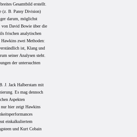
reites Gesamtbild erstellt.
 (z. B. Pansy Division)
iger darum, möglichst
rs, von David Bowie über die
s frischen analytischen
rt Hawkins zwei Methoden:
erständlich ist, Klang und
rum seiner Analysen steht.
ibungen der untersuchten
B. J. Jack Halberstam mit
nierung. Es mag dennoch
schen Aspekten
 nur hier zeigt Hawkins
chkeitsperformances
st einkalkuliertem
ingsteen und Kurt Cobain