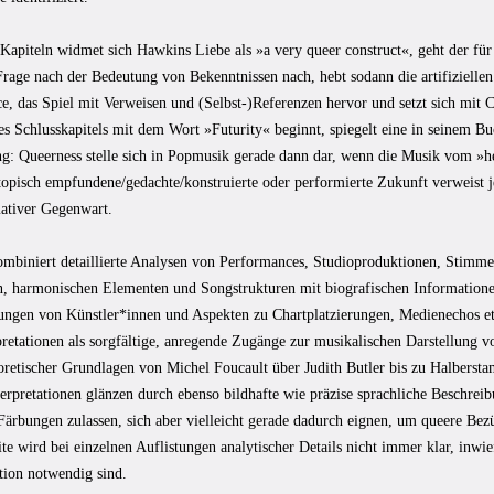
 Kapiteln widmet sich Hawkins Liebe als »a very queer construct«, geht der f
rage nach der Bedeutung von Bekenntnissen nach, hebt sodann die artifiziellen
e, das Spiel mit Verweisen und (Selbst-)Referenzen hervor und setzt sich mit 
es Schlusskapitels mit dem Wort »Futurity« beginnt, spiegelt eine in seinem B
g: Queerness stelle sich in Popmusik gerade dann dar, wenn die Musik vom »h
topisch empfundene/gedachte/konstruierte oder performierte Zukunft verweist 
ativer Gegenwart.
mbiniert detaillierte Analysen von Performances, Studioproduktionen, Stimme
n, harmonischen Elementen und Songstrukturen mit biografischen Informatione
rungen von Künstler*innen und Aspekten zu Chartplatzierungen, Medienechos etc
pretationen als sorgfältige, anregende Zugänge zur musikalischen Darstellung v
retischer Grundlagen von Michel Foucault über Judith Butler bis zu Halberstam
rpretationen glänzen durch ebenso bildhafte wie präzise sprachliche Beschreib
 Färbungen zulassen, sich aber vielleicht gerade dadurch eignen, um queere Be
te wird bei einzelnen Auflistungen analytischer Details nicht immer klar, inwief
ion notwendig sind.