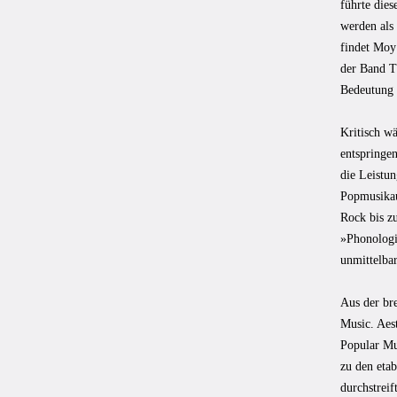
führte die
werden als 
findet Moy 
der Band Th
Bedeutung v
Kritisch wä
entspringe
die Leistu
Popmusikaut
Rock bis z
»Phonologis
unmittelba
Aus der br
Music. Aes
Popular Mus
zu den etab
durchstreif