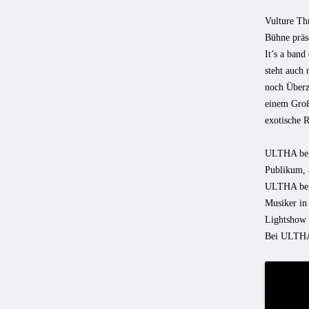
Vulture Th
Bühne präse
It’s a band
steht auch
noch Überze
einem Großt
exotische 
ULTHA begi
Publikum, 
ULTHA begi
Musiker in
Lightshow h
Bei ULTHA 