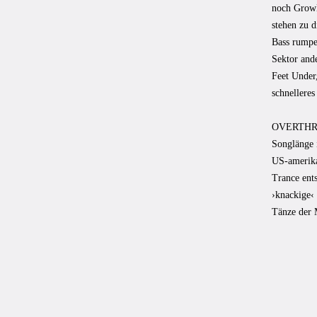
noch Growls
stehen zu d
Bass rumpe
Sektor ande
Feet Under
schnellere
OVERTHRUST
Songlänge 
US-amerika
Trance ent
›knackige‹
Tänze der 