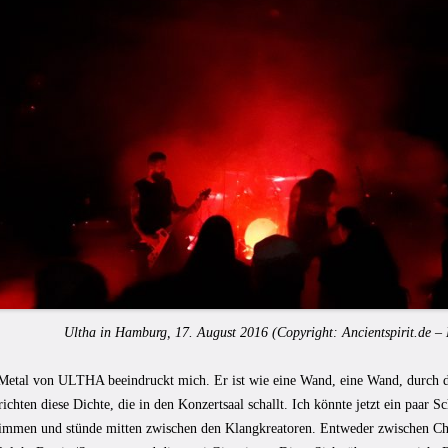
Ultha in Hamburg, 17. August 2016 (Copyright:
Ancientspirit.de –
Metal von ULTHA beeindruckt mich. Er ist wie eine Wand, eine Wand, durch 
richten diese Dichte, die in den Konzertsaal schallt. Ich könnte jetzt ein paar S
immen und stünde mitten zwischen den Klangkreatoren. Entweder zwischen Chr