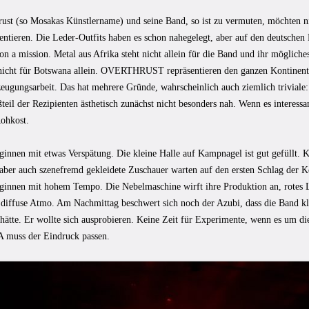
rust (so Mosakas Künstlername) und seine Band, so ist zu vermuten, möchten ni
ntieren. Die Leder-Outfits haben es schon nahegelegt, aber auf den deutschen 
 on a mission. Metal aus Afrika steht nicht allein für die Band und ihr möglic
 nicht für Botswana allein. OVERTHRUST repräsentieren den ganzen Kontinent. 
ugungsarbeit. Das hat mehrere Gründe, wahrscheinlich auch ziemlich triviale: 
eil der Rezipienten ästhetisch zunächst nicht besonders nah. Wenn es interessan
Rohkost.
nnen mit etwas Verspätung. Die kleine Halle auf Kampnagel ist gut gefüllt. K
aber auch szenefremd gekleidete Zuschauer warten auf den ersten Schlag der 
nnen mit hohem Tempo. Die Nebelmaschine wirft ihre Produktion an, rotes Li
 diffuse Atmo. Am Nachmittag beschwert sich noch der Azubi, dass die Band kla
ätte. Er wollte sich ausprobieren. Keine Zeit für Experimente, wenn es um die 
muss der Eindruck passen.