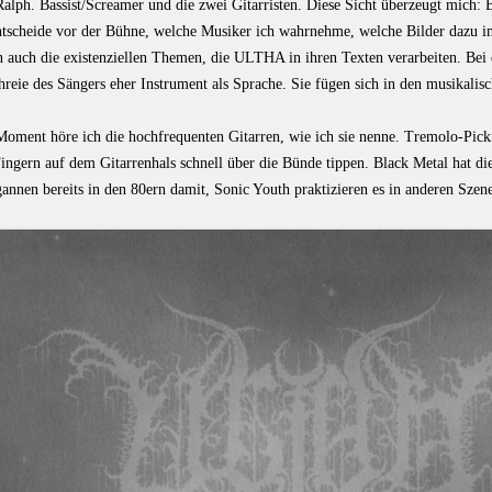
alph. Bassist/Screamer und die zwei Gitarristen. Diese Sicht überzeugt mich: 
 entscheide vor der Bühne, welche Musiker ich wahrnehme, welche Bilder dazu 
n auch die existenziellen Themen, die ULTHA in ihren Texten verarbeiten. Bei
hreie des Sängers eher Instrument als Sprache. Sie fügen sich in den musikalis
Moment höre ich die hochfrequenten Gitarren, wie ich sie nenne. Tremolo-Pick
ngern auf dem Gitarrenhals schnell über die Bünde tippen. Black Metal hat dies
annen bereits in den 80ern damit, Sonic Youth praktizieren es in anderen Szen