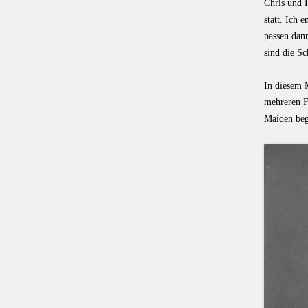
Chris und R
statt. Ich
passen dan
sind die Sc
In diesem 
mehreren Fi
Maiden beg