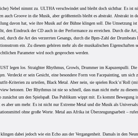
liche) Nebel nimmt zu. ULTHA verschwindet und bleibt doch sichtbar. Es ist n
en auch Groove in die Musik, aber größtenteils bleibt es abstrakt. Abstrakt in 
llung davon hat, wie ihre Musik auf der Bühne klingen soll. Die Umsetzung ist s
ht, den Eindruck der CD auch in der Performance zu erreichen. Durch die Art,
ind, durch die Art des verzerrten Gesangs, durch die Bpm-Zahl der Drumbeats 
tionsstrom ein. Zu diesem gehören mehr als die musikalischen Eigenschaften se
ichtlichen Parameter wird noch gesprochen werden.
 legen los. Straighter Rhythmus, Growls, Drummer im Kapuzenpulli. Die K
en. Verdeckt er sein Gesicht, eine besondere Form von Facepainting, um sich 
tfit-Kriterien zu urteilen, Black Metal. Aber nein, sie spielen Rock’n’Roll (mi
rview betonen. Der Rhythmus ist nie so schnell, dass man nicht mehr zu diesem
so zunächst um den Spielspaß. Das Publikum wippt mit. Es kommt Bewegung in
 es aber um mehr. Es ist nicht nur Extreme Metal und die Musik als Universals
ionsmittel ohne große Worte. Metal aus Afrika ist Überzeugungsarbeit – rufen
 klingen dabei jedoch wie ein Echo aus der Vergangenheit. Damals in den Neunz