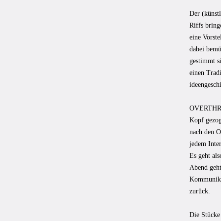
Der (künst
Riffs bring
eine Vorste
dabei bemü
gestimmt s
einen Tradi
ideengesch
OVERTHRUST
Kopf gezog
nach den Ou
jedem Inte
Es geht al
Abend geht
Kommunikat
zurück.
Die Stücke