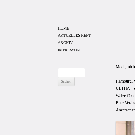
Zum
Inhalt
springen
HOME
AKTUELLES HEFT
ARCHIV
IMPRESSUM
Mode, nich
Suchen
nach:
Hamburg, v
ULTHA – un
Walze für 
Eine Verän
Ansprachen