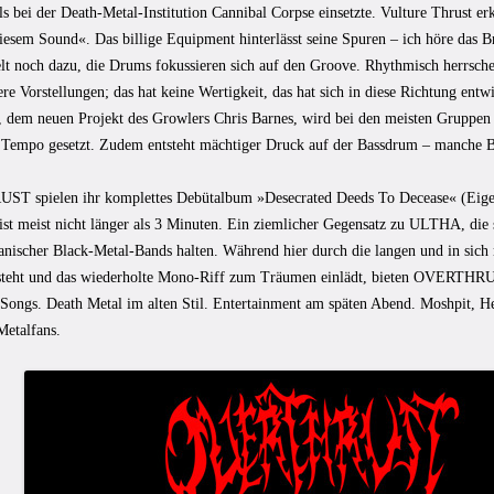
 bei der Death-Metal-Institution Cannibal Corpse einsetzte. Vulture Thrust erk
iesem Sound«. Das billige Equipment hinterlässt seine Spuren – ich höre das B
lt noch dazu, die Drums fokussieren sich auf den Groove. Rhythmisch herrsch
re Vorstellungen; das hat keine Wertigkeit, das hat sich in diese Richtung ent
, dem neuen Projekt des Growlers Chris Barnes, wird bei den meisten Gruppen 
s Tempo gesetzt. Zudem entsteht mächtiger Druck auf der Bassdrum – manche B
 spielen ihr komplettes Debütalbum »Desecrated Deeds To Decease« (Eigen
ist meist nicht länger als 3 Minuten. Ein ziemlicher Gegensatz zu ULTHA, die 
nischer Black-Metal-Bands halten. Während hier durch die langen und in sich
steht und das wiederholte Mono-Riff zum Träumen einlädt, bieten OVERTHRU
 Songs. Death Metal im alten Stil. Entertainment am späten Abend. Moshpit, He
Metalfans.