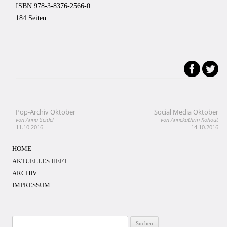
ISBN 978-3-8376-2566-0
184 Seiten
Pop-Archiv Oktober
Social Media Oktober
Beitragsnavigation
von Anna Seidel
von Annekathrin Kohout
11.10.2016
14.10.2016
HOME
AKTUELLES HEFT
ARCHIV
IMPRESSUM
Suchen