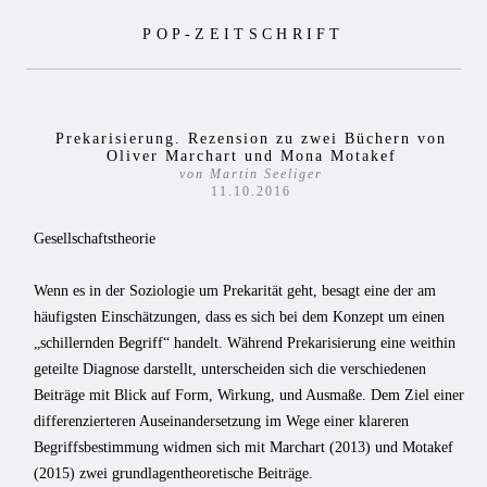
Zum
POP-ZEITSCHRIFT
Inhalt
springen
Prekarisierung. Rezension zu zwei Büchern von
Oliver Marchart und Mona Motakef
von Martin Seeliger
11.10.2016
Gesellschaftstheorie
Wenn es in der Soziologie um Prekarität geht, besagt eine der am
häufigsten Einschätzungen, dass es sich bei dem Konzept um einen
„schillernden Begriff“ handelt. Während Prekarisierung eine weithin
geteilte Diagnose darstellt, unterscheiden sich die verschiedenen
Beiträge mit Blick auf Form, Wirkung, und Ausmaße. Dem Ziel einer
differenzierteren Auseinandersetzung im Wege einer klareren
Begriffsbestimmung widmen sich mit Marchart (2013) und Motakef
(2015) zwei grundlagentheoretische Beiträge.