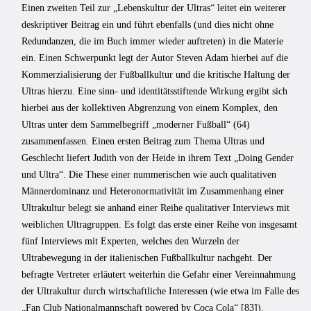
Einen zweiten Teil zur „Lebenskultur der Ultras“ leitet ein weiterer
deskriptiver Beitrag ein und führt ebenfalls (und dies nicht ohne
Redundanzen, die im Buch immer wieder auftreten) in die Materie
ein. Einen Schwerpunkt legt der Autor Steven Adam hierbei auf die
Kommerzialisierung der Fußballkultur und die kritische Haltung der
Ultras hierzu. Eine sinn- und identitätsstiftende Wirkung ergibt sich
hierbei aus der kollektiven Abgrenzung von einem Komplex, den
Ultras unter dem Sammelbegriff „moderner Fußball“ (64)
zusammenfassen. Einen ersten Beitrag zum Thema Ultras und
Geschlecht liefert Judith von der Heide in ihrem Text „Doing Gender
und Ultra“. Die These einer nummerischen wie auch qualitativen
Männerdominanz und Heteronormativität im Zusammenhang einer
Ultrakultur belegt sie anhand einer Reihe qualitativer Interviews mit
weiblichen Ultragruppen. Es folgt das erste einer Reihe von insgesamt
fünf Interviews mit Experten, welches den Wurzeln der
Ultrabewegung in der italienischen Fußballkultur nachgeht. Der
befragte Vertreter erläutert weiterhin die Gefahr einer Vereinnahmung
der Ultrakultur durch wirtschaftliche Interessen (wie etwa im Falle des
„Fan Club Nationalmannschaft powered by Coca Cola“ [83]).