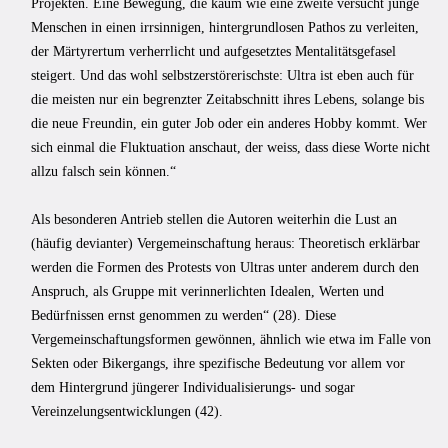
Projekten. Eine Bewegung, die kaum wie eine zweite versucht junge
Menschen in einen irrsinnigen, hintergrundlosen Pathos zu verleiten,
der Märtyrertum verherrlicht und aufgesetztes Mentalitätsgefasel
steigert. Und das wohl selbstzerstörerischste: Ultra ist eben auch für
die meisten nur ein begrenzter Zeitabschnitt ihres Lebens, solange bis
die neue Freundin, ein guter Job oder ein anderes Hobby kommt. Wer
sich einmal die Fluktuation anschaut, der weiss, dass diese Worte nicht
allzu falsch sein können.“
Als besonderen Antrieb stellen die Autoren weiterhin die Lust an
(häufig devianter) Vergemeinschaftung heraus: Theoretisch erklärbar
werden die Formen des Protests von Ultras unter anderem durch den
Anspruch, als Gruppe mit verinnerlichten Idealen, Werten und
Bedürfnissen ernst genommen zu werden“ (28). Diese
Vergemeinschaftungsformen gewönnen, ähnlich wie etwa im Falle von
Sekten oder Bikergangs, ihre spezifische Bedeutung vor allem vor
dem Hintergrund jüngerer Individualisierungs- und sogar
Vereinzelungsentwicklungen (42).