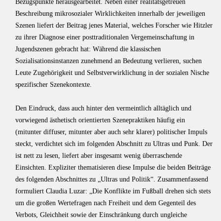
Bezugspunkte herausgearbeitet. Neben einer realitätsgetreuen
Beschreibung mikrosozialer Wirklichkeiten innerhalb der jeweiligen
Szenen liefert der Beitrag jenes Material, welches Forscher wie Hitzler
zu ihrer Diagnose einer posttraditionalen Vergemeinschaftung in
Jugendszenen gebracht hat: Während die klassischen
Sozialisationsinstanzen zunehmend an Bedeutung verlieren, suchen
Leute Zugehörigkeit und Selbstverwirklichung in der sozialen Nische
spezifischer Szenekontexte.
Den Eindruck, dass auch hinter den vermeintlich alltäglich und
vorwiegend ästhetisch orientierten Szenepraktiken häufig ein
(mitunter diffuser, mitunter aber auch sehr klarer) politischer Impuls
steckt, verdichtet sich im folgenden Abschnitt zu Ultras und Punk. Der
ist nett zu lesen, liefert aber insgesamt wenig überraschende
Einsichten. Expliziter thematisieren diese Impulse die beiden Beiträge
des folgenden Abschnittes zu „Ultras und Politik“. Zusammenfassend
formuliert Claudia Luzar: „Die Konflikte im Fußball drehen sich stets
um die großen Wertefragen nach Freiheit und dem Gegenteil des
Verbots, Gleichheit sowie der Einschränkung durch ungleiche