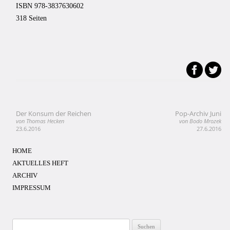
ISBN 978-3837630602
318 Seiten
Der Konsum der Reichen
Pop-Archiv Juni
Beitragsnavigation
von Thomas Hecken
von Bodo Mrozek
23.6.2016
27.6.2016
HOME
AKTUELLES HEFT
ARCHIV
IMPRESSUM
Suchen