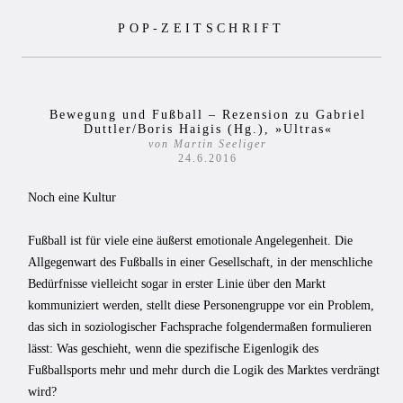
Zum
POP-ZEITSCHRIFT
Inhalt
springen
Bewegung und Fußball – Rezension zu Gabriel
Duttler/Boris Haigis (Hg.), »Ultras«
von Martin Seeliger
24.6.2016
Noch eine Kultur
Fußball ist für viele eine äußerst emotionale Angelegenheit. Die
Allgegenwart des Fußballs in einer Gesellschaft, in der menschliche
Bedürfnisse vielleicht sogar in erster Linie über den Markt
kommuniziert werden, stellt diese Personengruppe vor ein Problem,
das sich in soziologischer Fachsprache folgendermaßen formulieren
lässt: Was geschieht, wenn die spezifische Eigenlogik des
Fußballsports mehr und mehr durch die Logik des Marktes verdrängt
wird?