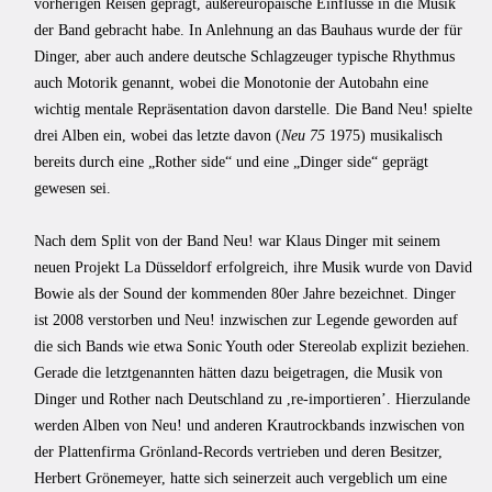
vorherigen Reisen geprägt, außereuropäische Einflüsse in die Musik
der Band gebracht habe. In Anlehnung an das Bauhaus wurde der für
Dinger, aber auch andere deutsche Schlagzeuger typische Rhythmus
auch Motorik genannt, wobei die Monotonie der Autobahn eine
wichtig mentale Repräsentation davon darstelle. Die Band Neu! spielte
drei Alben ein, wobei das letzte davon (
Neu 75
1975) musikalisch
bereits durch eine „Rother side“ und eine „Dinger side“ geprägt
gewesen sei.
Nach dem Split von der Band Neu! war Klaus Dinger mit seinem
neuen Projekt La Düsseldorf erfolgreich, ihre Musik wurde von David
Bowie als der Sound der kommenden 80er Jahre bezeichnet. Dinger
ist 2008 verstorben und Neu! inzwischen zur Legende geworden auf
die sich Bands wie etwa Sonic Youth oder Stereolab explizit beziehen.
Gerade die letztgenannten hätten dazu beigetragen, die Musik von
Dinger und Rother nach Deutschland zu ,re-importieren’. Hierzulande
werden Alben von Neu! und anderen Krautrockbands inzwischen von
der Plattenfirma Grönland-Records vertrieben und deren Besitzer,
Herbert Grönemeyer, hatte sich seinerzeit auch vergeblich um eine