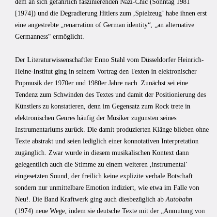
dem an sich gefährlich faszinierenden Nazi-Chic (Sonntag 1981
[1974]) und die Degradierung Hitlers zum ,Spielzeug’ habe ihnen erst
eine angestrebte „renarration of German identity“, „an alternative
Germanness“ ermöglicht.
Der Literaturwissenschaftler Enno Stahl vom Düsseldorfer Heinrich-
Heine-Institut ging in seinem Vortrag den Texten in elektronischer
Popmusik der 1970er und 1980er Jahre nach. Zunächst sei eine
Tendenz zum Schwinden des Textes und damit der Positionierung des
Künstlers zu konstatieren, denn im Gegensatz zum Rock trete in
elektronischen Genres häufig der Musiker zugunsten seines
Instrumentariums zurück. Die damit produzierten Klänge blieben ohne
Texte abstrakt und seien lediglich einer konnotativen Interpretation
zugänglich. Zwar wurde in diesem musikalischen Kontext dann
gelegentlich auch die Stimme zu einem weiteren ,instrumentalʻ
eingesetzten Sound, der freilich keine explizite verbale Botschaft
sondern nur unmittelbare Emotion indiziert, wie etwa im Falle von
Neu!. Die Band Kraftwerk ging auch diesbezüglich ab
Autobahn
(1974) neue Wege, indem sie deutsche Texte mit der „Anmutung von