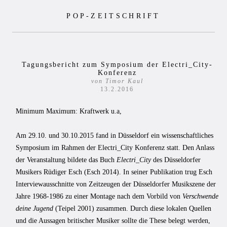
Zum
POP-ZEITSCHRIFT
Inhalt
springen
Tagungsbericht zum Symposium der Electri_City-
Konferenz
von Timor Kaul
13.2.2016
Minimum Maximum: Kraftwerk u.a,
Am 29.10. und 30.10.2015 fand in Düsseldorf ein wissenschaftliches
Symposium im Rahmen der Electri_City Konferenz statt. Den Anlass
der Veranstaltung bildete das Buch
Electri_City
des Düsseldorfer
Musikers Rüdiger Esch (Esch 2014). In seiner Publikation trug Esch
Interviewausschnitte von Zeitzeugen der Düsseldorfer Musikszene der
Jahre 1968-1986 zu einer Montage nach dem Vorbild von
Verschwende
deine Jugend
(Teipel 2001) zusammen. Durch diese lokalen Quellen
und die Aussagen britischer Musiker sollte die These belegt werden,