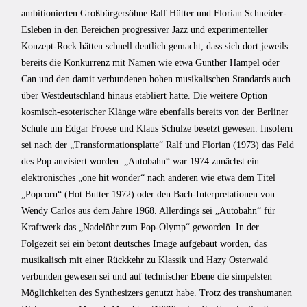
ambitionierten Großbürgersöhne Ralf Hütter und Florian Schneider-
Esleben in den Bereichen progressiver Jazz und experimenteller
Konzept-Rock hätten schnell deutlich gemacht, dass sich dort jeweils
bereits die Konkurrenz mit Namen wie etwa Gunther Hampel oder
Can und den damit verbundenen hohen musikalischen Standards auch
über Westdeutschland hinaus etabliert hatte. Die weitere Option
kosmisch-esoterischer Klänge wäre ebenfalls bereits von der Berliner
Schule um Edgar Froese und Klaus Schulze besetzt gewesen. Insofern
sei nach der „Transformationsplatte“ Ralf und Florian (1973) das Feld
des Pop anvisiert worden. „Autobahn“ war 1974 zunächst ein
elektronisches „one hit wonder“ nach anderen wie etwa dem Titel
„Popcorn“ (Hot Butter 1972) oder den Bach-Interpretationen von
Wendy Carlos aus dem Jahre 1968. Allerdings sei „Autobahn“ für
Kraftwerk das „Nadelöhr zum Pop-Olymp“ geworden. In der
Folgezeit sei ein betont deutsches Image aufgebaut worden, das
musikalisch mit einer Rückkehr zu Klassik und Hazy Osterwald
verbunden gewesen sei und auf technischer Ebene die simpelsten
Möglichkeiten des Synthesizers genutzt habe. Trotz des transhumanen