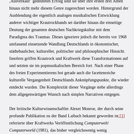
,Ausverkauf’ gedeuteten Erfolg sind sie über ihre ersten drei Alben
hinaus nicht mehr diesem Genre zugerechnet worden. Hintergrund der
Ausblendung der eigentlich analogen musikalischen Entwicklung
anderer wichtiger Krautrockbands sei darüber hinaus die einseitige
Deutung der gesamten deutschen Nachkriegskultur mit dem
Paradigma des Traumas. Dieses ignoriere jedoch die bereits vor 1968
umfassend einsetzende Wandlung Deutschlands in ökonomischer,
städtebaulicher, kultureller, politischer und philosophischer Hinsicht.
Insofern griffen Krautrock und Kraftwerk diese Transformationen auf
und setzten sie im popmusikalischen Bereich fort. Nach einer Phase
des freien Experimentierens bot gerade auch die facettenreiche
kulturelle Vergangenheit Deutschlands Anknüpfungspunkte, die wieder
entdeckt wurden. Die Komplexität dieser Vorgänge stehe allerdings
dem allgegenwärtigen Wunsch nach simplen Narrativen entgegen.
Der britische Kulturwissenschaftler Alexei Monroe, der durch seine
profunde Publikation zu der Band Laibach bekannt geworden ist,
[1]
referierte über Kraftwerks Veröffentlichung
Computerwelt
/
Computerworld
(1981), das bisher vergleichswenig wenig