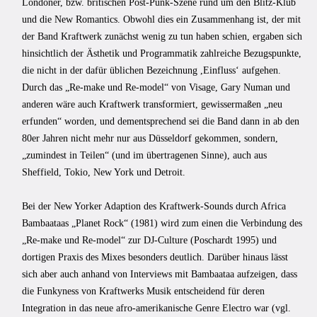
Londoner, bzw. britischen Post-Punk-Szene rund um den Blitz-Klub
und die New Romantics. Obwohl dies ein Zusammenhang ist, der mit
der Band Kraftwerk zunächst wenig zu tun haben schien, ergaben sich
hinsichtlich der Ästhetik und Programmatik zahlreiche Bezugspunkte,
die nicht in der dafür üblichen Bezeichnung ,Einflussʻ aufgehen.
Durch das „Re-make und Re-model“ von Visage, Gary Numan und
anderen wäre auch Kraftwerk transformiert, gewissermaßen „neu
erfunden“ worden, und dementsprechend sei die Band dann in ab den
80er Jahren nicht mehr nur aus Düsseldorf gekommen, sondern,
„zumindest in Teilen“ (und im übertragenen Sinne), auch aus
Sheffield, Tokio, New York und Detroit.
Bei der New Yorker Adaption des Kraftwerk-Sounds durch Africa
Bambaataas „Planet Rock“ (1981) wird zum einen die Verbindung des
„Re-make und Re-model“ zur DJ-Culture (Poschardt 1995) und
dortigen Praxis des Mixes besonders deutlich. Darüber hinaus lässt
sich aber auch anhand von Interviews mit Bambaataa aufzeigen, dass
die Funkyness von Kraftwerks Musik entscheidend für deren
Integration in das neue afro-amerikanische Genre Electro war (vgl.