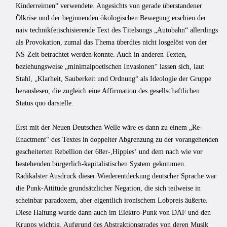
Kinderreimen“ verwendete. Angesichts von gerade überstandener
Ölkrise und der beginnenden ökologischen Bewegung erschien der
naiv technikfetischisierende Text des Titelsongs „Autobahn“ allerdings
als Provokation, zumal das Thema überdies nicht losgelöst von der
NS-Zeit betrachtet werden konnte. Auch in anderen Texten,
beziehungsweise „minimalpoetischen Invasionen“ lassen sich, laut
Stahl, „Klarheit, Sauberkeit und Ordnung“ als Ideologie der Gruppe
herauslesen, die zugleich eine Affirmation des gesellschaftlichen
Status quo darstelle.
Erst mit der Neuen Deutschen Welle wäre es dann zu einem „Re-
Enactment“ des Textes in doppelter Abgrenzung zu der vorangehenden
gescheiterten Rebellion der 68er-,Hippiesʻ und dem nach wie vor
bestehenden bürgerlich-kapitalistischen System gekommen.
Radikalster Ausdruck dieser Wiederentdeckung deutscher Sprache war
die Punk-Attitüde grundsätzlicher Negation, die sich teilweise in
scheinbar paradoxem, aber eigentlich ironischem Lobpreis äußerte.
Diese Haltung wurde dann auch im Elektro-Punk von DAF und den
Krupps wichtig. Aufgrund des Abstraktionsgrades von deren Musik