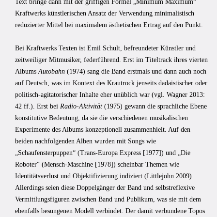
Text bringe dann mit der griffigen Formel „Minimum Maximum“
Kraftwerks künstlerischen Ansatz der Verwendung minimalistisch
reduzierter Mittel bei maximalem ästhetischen Ertrag auf den Punkt.
Bei Kraftwerks Texten ist Emil Schult, befreundeter Künstler und
zeitweiliger Mitmusiker, federführend. Erst im Titeltrack ihres vierten
Albums
Autobahn
(1974) sang die Band erstmals und dann auch noch
auf Deutsch, was im Kontext des Krautrock jenseits dadaistischer oder
politisch-agitatorischer Inhalte eher unüblich war (vgl. Wagner 2013:
42 ff.). Erst bei
Radio-Aktivität
(1975) gewann die sprachliche Ebene
konstitutive Bedeutung, da sie die verschiedenen musikalischen
Experimente des Albums konzeptionell zusammenhielt. Auf den
beiden nachfolgenden Alben wurden mit Songs wie
„Schaufensterpuppen“ (Trans-Europa Express [1977]) und „Die
Roboter“ (Mensch-Maschine [1978]) scheinbar Themen wie
Identitätsverlust und Objektifizierung indiziert (Littlejohn 2009).
Allerdings seien diese Doppelgänger der Band und selbstreflexive
Vermittlungsfiguren zwischen Band und Publikum, was sie mit dem
ebenfalls besungenen Modell verbindet. Der damit verbundene Topos