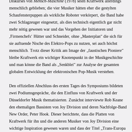
Diskurses von
Mensch-Maschine
(1978) seien Kraftwerk allerdings
menschlich geblieben; die vier Musiker hätten eher die gestylten
Schaufensterpuppen als wirkliche Roboter verkörpert, die Band habe
zwei Schlagzeuger eingesetzt, als dies technisch eigentlich gar nicht
mehr nötig gewesen war und das Vorgehen der Initiatoren und
,Firmenchefsʻ Hütter und Schneider, ohne „Masterplan“ die sich für
sie auftuende Nische des Elektro-Pops zu nutzen, sei auch höchst
menschlich. Trotz dieser Kritik am Image der „faustischen Pioniere“
bleibe Kraftwerk ein wichtiger Knotenpunkt in der Musikgeschichte
und man könne die Band als „Senkblei“ zur Analyse der gesamten
globalen Entwicklung der elektronischen Pop-Musik verstehen.
Den offiziellen Abschluss des ersten Tages des Symposiums bildeten
zwei Podiumsgespräche, die den Einfluss von Kraftwerk und der
Düsseldorfer Musik thematisierten. Zunächst interviewte Rob Keane
den ehemaligen Bassisten von Joy Division und deren Nachfolge-Band
New Order, Peter Hook. Dieser berichtete, dass die Platten von
Kraftwerk für ihn und die anderen Musiker von Joy Division eine
wichtige Inspiration gewesen waren und dass der Titel „Trans-Europa