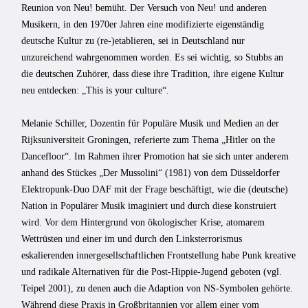
Reunion von Neu! bemüht. Der Versuch von Neu! und anderen
Musikern, in den 1970er Jahren eine modifizierte eigenständig
deutsche Kultur zu (re-)etablieren, sei in Deutschland nur
unzureichend wahrgenommen worden. Es sei wichtig, so Stubbs an
die deutschen Zuhörer, dass diese ihre Tradition, ihre eigene Kultur
neu entdecken: „This is your culture“.
Melanie Schiller, Dozentin für Populäre Musik und Medien an der
Rijksuniversiteit Groningen, referierte zum Thema „Hitler on the
Dancefloor“. Im Rahmen ihrer Promotion hat sie sich unter anderem
anhand des Stückes „Der Mussolini“ (1981) von dem Düsseldorfer
Elektropunk-Duo DAF mit der Frage beschäftigt, wie die (deutsche)
Nation in Populärer Musik imaginiert und durch diese konstruiert
wird. Vor dem Hintergrund von ökologischer Krise, atomarem
Wettrüsten und einer im und durch den Linksterrorismus
eskalierenden innergesellschaftlichen Frontstellung habe Punk kreative
und radikale Alternativen für die Post-Hippie-Jugend geboten (vgl.
Teipel 2001), zu denen auch die Adaption von NS-Symbolen gehörte.
Während diese Praxis in Großbritannien vor allem einer vom