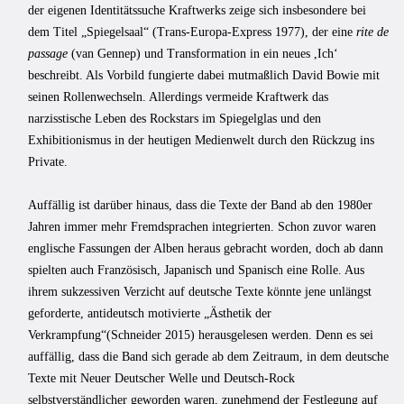
der eigenen Identitätssuche Kraftwerks zeige sich insbesondere bei
dem Titel „Spiegelsaal“ (Trans-Europa-Express 1977), der eine
rite de
passage
(van Gennep) und Transformation in ein neues ,Ichʻ
beschreibt. Als Vorbild fungierte dabei mutmaßlich David Bowie mit
seinen Rollenwechseln. Allerdings vermeide Kraftwerk das
narzisstische Leben des Rockstars im Spiegelglas und den
Exhibitionismus in der heutigen Medienwelt durch den Rückzug ins
Private.
Auffällig ist darüber hinaus, dass die Texte der Band ab den 1980er
Jahren immer mehr Fremdsprachen integrierten. Schon zuvor waren
englische Fassungen der Alben heraus gebracht worden, doch ab dann
spielten auch Französisch, Japanisch und Spanisch eine Rolle. Aus
ihrem sukzessiven Verzicht auf deutsche Texte könnte jene unlängst
geforderte, antideutsch motivierte „Ästhetik der
Verkrampfung“(Schneider 2015) herausgelesen werden. Denn es sei
auffällig, dass die Band sich gerade ab dem Zeitraum, in dem deutsche
Texte mit Neuer Deutscher Welle und Deutsch-Rock
selbstverständlicher geworden waren, zunehmend der Festlegung auf