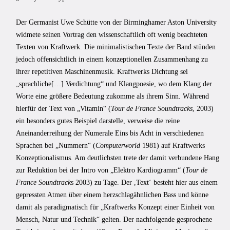
Der Germanist Uwe Schütte von der Birminghamer Aston University
widmete seinen Vortrag den wissenschaftlich oft wenig beachteten
Texten von Kraftwerk. Die minimalistischen Texte der Band stünden
jedoch offensichtlich in einem konzeptionellen Zusammenhang zu
ihrer repetitiven Maschinenmusik. Kraftwerks Dichtung sei
„sprachliche[…] Verdichtung“ und Klangpoesie, wo dem Klang der
Worte eine größere Bedeutung zukomme als ihrem Sinn. Während
hierfür der Text von „Vitamin“ (
Tour de France Soundtracks
, 2003)
ein besonders gutes Beispiel darstelle, verweise die reine
Aneinanderreihung der Numerale Eins bis Acht in verschiedenen
Sprachen bei „Nummern“ (
Computerworld
1981) auf Kraftwerks
Konzeptionalismus. Am deutlichsten trete der damit verbundene Hang
zur Reduktion bei der Intro von „Elektro Kardiogramm“ (
Tour de
France Soundtrack
s 2003) zu Tage. Der ,Textʻ besteht hier aus einem
gepressten Atmen über einem herzschlagähnlichen Bass und könne
damit als paradigmatisch für „Kraftwerks Konzept einer Einheit von
Mensch, Natur und Technik“ gelten. Der nachfolgende gesprochene