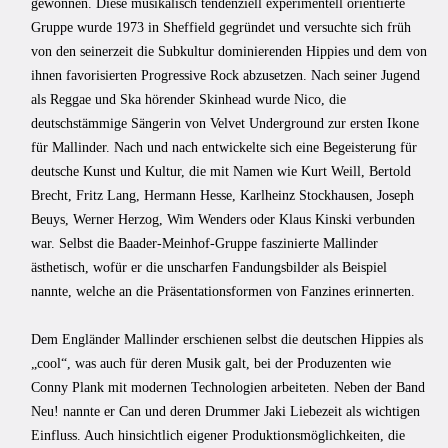
gewonnen. Diese musikalisch tendenziell experimentell orientierte
Gruppe wurde 1973 in Sheffield gegründet und versuchte sich früh
von den seinerzeit die Subkultur dominierenden Hippies und dem von
ihnen favorisierten Progressive Rock abzusetzen. Nach seiner Jugend
als Reggae und Ska hörender Skinhead wurde Nico, die
deutschstämmige Sängerin von Velvet Underground zur ersten Ikone
für Mallinder. Nach und nach entwickelte sich eine Begeisterung für
deutsche Kunst und Kultur, die mit Namen wie Kurt Weill, Bertold
Brecht, Fritz Lang, Hermann Hesse, Karlheinz Stockhausen, Joseph
Beuys, Werner Herzog, Wim Wenders oder Klaus Kinski verbunden
war. Selbst die Baader-Meinhof-Gruppe faszinierte Mallinder
ästhetisch, wofür er die unscharfen Fandungsbilder als Beispiel
nannte, welche an die Präsentationsformen von Fanzines erinnerten.
Dem Engländer Mallinder erschienen selbst die deutschen Hippies als
„cool“, was auch für deren Musik galt, bei der Produzenten wie
Conny Plank mit modernen Technologien arbeiteten. Neben der Band
Neu! nannte er Can und deren Drummer Jaki Liebezeit als wichtigen
Einfluss. Auch hinsichtlich eigener Produktionsmöglichkeiten, die