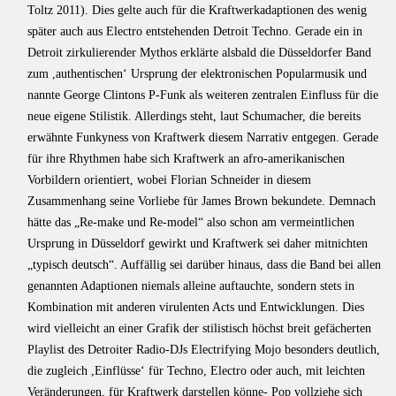
Toltz 2011). Dies gelte auch für die Kraftwerkadaptionen des wenig
später auch aus Electro entstehenden Detroit Techno. Gerade ein in
Detroit zirkulierender Mythos erklärte alsbald die Düsseldorfer Band
zum ,authentischenʻ Ursprung der elektronischen Popularmusik und
nannte George Clintons P-Funk als weiteren zentralen Einfluss für die
neue eigene Stilistik. Allerdings steht, laut Schumacher, die bereits
erwähnte Funkyness von Kraftwerk diesem Narrativ entgegen. Gerade
für ihre Rhythmen habe sich Kraftwerk an afro-amerikanischen
Vorbildern orientiert, wobei Florian Schneider in diesem
Zusammenhang seine Vorliebe für James Brown bekundete. Demnach
hätte das „Re-make und Re-model“ also schon am vermeintlichen
Ursprung in Düsseldorf gewirkt und Kraftwerk sei daher mitnichten
„typisch deutsch“. Auffällig sei darüber hinaus, dass die Band bei allen
genannten Adaptionen niemals alleine auftauchte, sondern stets in
Kombination mit anderen virulenten Acts und Entwicklungen. Dies
wird vielleicht an einer Grafik der stilistisch höchst breit gefächerten
Playlist des Detroiter Radio-DJs Electrifying Mojo besonders deutlich,
die zugleich ,Einflüsseʻ für Techno, Electro oder auch, mit leichten
Veränderungen, für Kraftwerk darstellen könne- Pop vollziehe sich