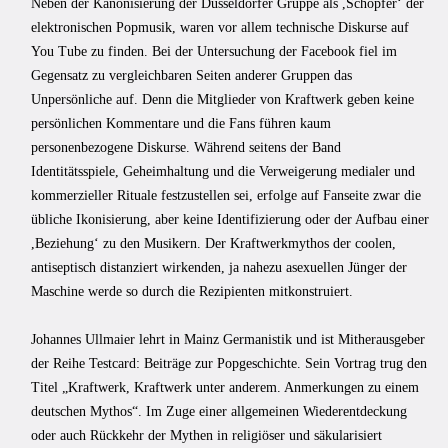
Neben der Kanonisierung der Düsseldorfer Gruppe als ,Schöpferʻ der
elektronischen Popmusik, waren vor allem technische Diskurse auf
You Tube zu finden. Bei der Untersuchung der Facebook fiel im
Gegensatz zu vergleichbaren Seiten anderer Gruppen das
Unpersönliche auf. Denn die Mitglieder von Kraftwerk geben keine
persönlichen Kommentare und die Fans führen kaum
personenbezogene Diskurse. Während seitens der Band
Identitätsspiele, Geheimhaltung und die Verweigerung medialer und
kommerzieller Rituale festzustellen sei, erfolge auf Fanseite zwar die
übliche Ikonisierung, aber keine Identifizierung oder der Aufbau einer
,Beziehungʻ zu den Musikern. Der Kraftwerkmythos der coolen,
antiseptisch distanziert wirkenden, ja nahezu asexuellen Jünger der
Maschine werde so durch die Rezipienten mitkonstruiert.
Johannes Ullmaier lehrt in Mainz Germanistik und ist Mitherausgeber
der Reihe Testcard: Beiträge zur Popgeschichte. Sein Vortrag trug den
Titel „Kraftwerk, Kraftwerk unter anderem. Anmerkungen zu einem
deutschen Mythos“. Im Zuge einer allgemeinen Wiederentdeckung
oder auch Rückkehr der Mythen in religiöser und säkularisiert