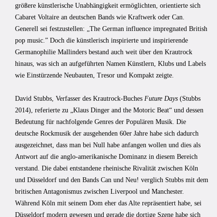
größere künstlerische Unabhängigkeit ermöglichten, orientierte sich
Cabaret Voltaire an deutschen Bands wie Kraftwerk oder Can.
Generell sei festzustellen: „The German influence impregnated British
pop music.” Doch die künstlerisch inspirierte und inspirierende
Germanophilie Mallinders bestand auch weit über den Krautrock
hinaus, was sich an aufgeführten Namen Künstlern, Klubs und Labels
wie Einstürzende Neubauten, Tresor und Kompakt zeigte.
David Stubbs, Verfasser des Krautrock-Buches
Future Days
(Stubbs
2014), referierte zu „Klaus Dinger and the Motoric Beat“ und dessen
Bedeutung für nachfolgende Genres der Populären Musik. Die
deutsche Rockmusik der ausgehenden 60er Jahre habe sich dadurch
ausgezeichnet, dass man bei Null habe anfangen wollen und dies als
Antwort auf die anglo-amerikanische Dominanz in diesem Bereich
verstand. Die dabei entstandene rheinische Rivalität zwischen Köln
und Düsseldorf und den Bands Can und Neu! verglich Stubbs mit dem
britischen Antagonismus zwischen Liverpool und Manchester.
Während Köln mit seinem Dom eher das Alte repräsentiert habe, sei
Düsseldorf modern gewesen und gerade die dortige Szene habe sich