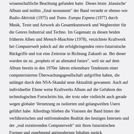
wissenschaftliche Beachtung gefunden hatte. Dieses letzte ,klassischeʻ
Album und mithin „final monument“ der Band versteht er ebenso wie
Radio-Aktivität
(1975) und
Trans- Europa Express
(1977) durch
Musik, Texte und Artwork als Gesamtkunstwerk und Wegbereiter für
die Genres Industrial und Techno. Im Gegensatz zu diesen beiden
früheren Alben und
Mensch-Maschine
(1978), verzichtete Kraftwerk
bei
Computerwelt
jedoch auf die erfolgbringenden retro-futuristische
Rückgriffe und trat eine Zeitreise in Richtung Zukunft an. Bei dieser
wurden sie zu „prophets of an alienated future“, weil sie auf dem
Album bereits in den 1970er Jahren erkennbare Tendenzen einer
computerisierten Überwachungsgesellschaft aufgriffen haben, die
unlängst durch den NSA-Skandal neue Aktualität gewannen. Auch auf
individueller Ebene weise Kraftwerks Album auf die Gefahren des
technologischen Fortschritts hin, der trotz oder vielleicht auch gerade
wegen globaler Vernetzung zu isolierten und gelangweilten Usern
geführt habe. Allerdings blieben die Visionen der Band hinter der
verführerischen und entfremdenden Realität des heutigen Internets und
der „real existierenden Computerwelt“ mit ihren futuristischen
Formen und zunehmend antimodernen Inhalten zurück.