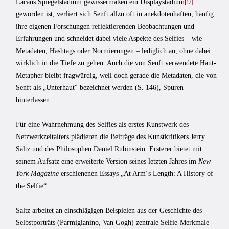
Lacans Spiegelstadium gewissermaßen ein Displaystadium
[9]
geworden ist, verliert sich Senft allzu oft in anekdotenhaften, häufig
ihre eigenen Forschungen reflektierenden Beobachtungen und
Erfahrungen und schneidet dabei viele Aspekte des Selfies – wie
Metadaten, Hashtags oder Normierungen – lediglich an, ohne dabei
wirklich in die Tiefe zu gehen. Auch die von Senft verwendete Haut-
Metapher bleibt fragwürdig, weil doch gerade die Metadaten, die von
Senft als „Unterhaut“ bezeichnet werden (S. 146), Spuren
hinterlassen.
Für eine Wahrnehmung des Selfies als erstes Kunstwerk des
Netzwerkzeitalters plädieren die Beiträge des Kunstkritikers Jerry
Saltz und des Philosophen Daniel Rubinstein. Ersterer bietet mit
seinem Aufsatz eine erweiterte Version seines letzten Jahres im
New
York Magazine
erschienenen Essays „At Arm´s Length: A History of
the Selfie“.
Saltz arbeitet an einschlägigen Beispielen aus der Geschichte des
Selbstporträts (Parmigianino, Van Gogh) zentrale Selfie-Merkmale