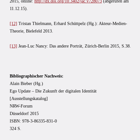
2015, online:
http://dx.doi.org/10.3402/jac.v728073
(abgerufen am
11.12.15).
[12]
Tristan Thielmann, Erhard Schüttpelz (Hg.): Akteur-Medien-
Theorie, Bielefeld 2013.
[13]
Jean-Luc Nancy: Das andere Porträt, Zürich-Berlin 2015, S.38.
Bibliographischer Nachweis:
Alain Bieber (Hg.)
Ego Update – Die Zukunft der digitalen Identität
[Ausstellungskatalog]
NRW-Forum
Düsseldorf 2015
ISBN: 978-3-86335-831-0
324 S.