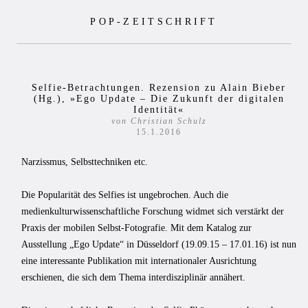
Zum
POP-ZEITSCHRIFT
Inhalt
springen
Selfie-Betrachtungen. Rezension zu Alain Bieber
(Hg.), »Ego Update – Die Zukunft der digitalen
Identität«
von Christian Schulz
15.1.2016
Narzissmus, Selbsttechniken etc.
Die Popularität des Selfies ist ungebrochen. Auch die
medienkulturwissenschaftliche Forschung widmet sich verstärkt der
Praxis der mobilen Selbst-Fotografie. Mit dem Katalog zur
Ausstellung „Ego Update“ in Düsseldorf (19.09.15 – 17.01.16) ist nun
eine interessante Publikation mit internationaler Ausrichtung
erschienen, die sich dem Thema interdisziplinär annähert.