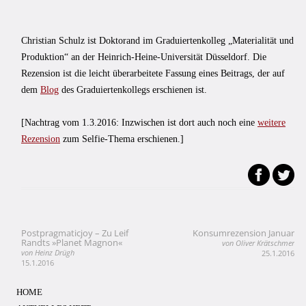
Christian Schulz ist Doktorand im Graduiertenkolleg „Materialität und
Produktion“ an der Heinrich-Heine-Universität Düsseldorf. Die
Rezension ist die leicht überarbeitete Fassung eines Beitrags, der auf
dem
Blog
des Graduiertenkollegs erschienen ist.
[Nachtrag vom 1.3.2016: Inzwischen ist dort auch noch eine
weitere
Rezension
zum Selfie-Thema erschienen.]
Postpragmaticjoy – Zu Leif
Konsumrezension Januar
Beitragsnavigation
Randts »Planet Magnon«
von Oliver Krätschmer
von Heinz Drügh
25.1.2016
15.1.2016
HOME