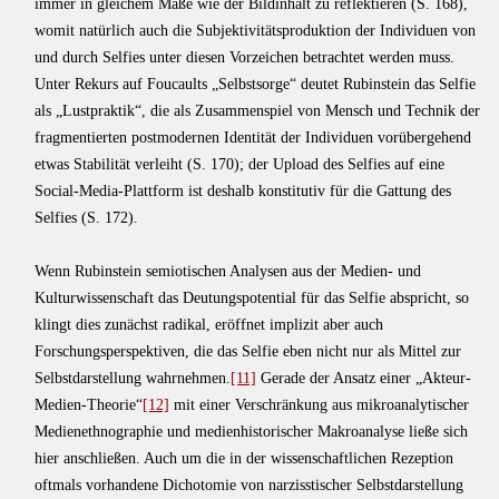
immer in gleichem Maße wie der Bildinhalt zu reflektieren (S. 168),
womit natürlich auch die Subjektivitätsproduktion der Individuen von
und durch Selfies unter diesen Vorzeichen betrachtet werden muss.
Unter Rekurs auf Foucaults „Selbstsorge“ deutet Rubinstein das Selfie
als „Lustpraktik“, die als Zusammenspiel von Mensch und Technik der
fragmentierten postmodernen Identität der Individuen vorübergehend
etwas Stabilität verleiht (S. 170); der Upload des Selfies auf eine
Social-Media-Plattform ist deshalb konstitutiv für die Gattung des
Selfies (S. 172).
Wenn Rubinstein semiotischen Analysen aus der Medien- und
Kulturwissenschaft das Deutungspotential für das Selfie abspricht, so
klingt dies zunächst radikal, eröffnet implizit aber auch
Forschungsperspektiven, die das Selfie eben nicht nur als Mittel zur
Selbstdarstellung wahrnehmen.
[11]
Gerade der Ansatz einer „Akteur-
Medien-Theorie“
[12]
mit einer Verschränkung aus mikroanalytischer
Medienethnographie und medienhistorischer Makroanalyse ließe sich
hier anschließen. Auch um die in der wissenschaftlichen Rezeption
oftmals vorhandene Dichotomie von narzisstischer Selbstdarstellung