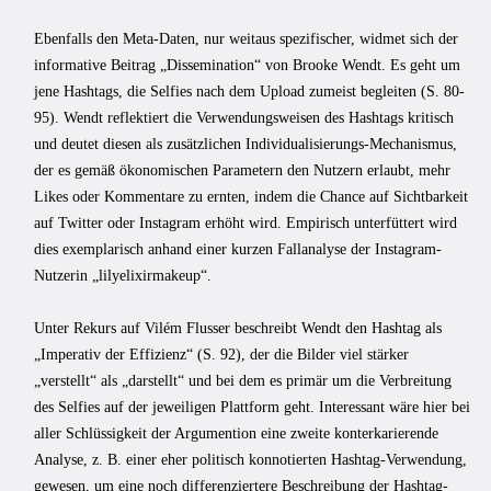
Ebenfalls den Meta-Daten, nur weitaus spezifischer, widmet sich der
informative Beitrag „Dissemination“ von Brooke Wendt. Es geht um
jene Hashtags, die Selfies nach dem Upload zumeist begleiten (S. 80-
95). Wendt reflektiert die Verwendungsweisen des Hashtags kritisch
und deutet diesen als zusätzlichen Individualisierungs-Mechanismus,
der es gemäß ökonomischen Parametern den Nutzern erlaubt, mehr
Likes oder Kommentare zu ernten, indem die Chance auf Sichtbarkeit
auf Twitter oder Instagram erhöht wird. Empirisch unterfüttert wird
dies exemplarisch anhand einer kurzen Fallanalyse der Instagram-
Nutzerin „lilyelixirmakeup“.
Unter Rekurs auf Vilém Flusser beschreibt Wendt den Hashtag als
„Imperativ der Effizienz“ (S. 92), der die Bilder viel stärker
„verstellt“ als „darstellt“ und bei dem es primär um die Verbreitung
des Selfies auf der jeweiligen Plattform geht. Interessant wäre hier bei
aller Schlüssigkeit der Argumention eine zweite konterkarierende
Analyse, z. B. einer eher politisch konnotierten Hashtag-Verwendung,
gewesen, um eine noch differenziertere Beschreibung der Hashtag-