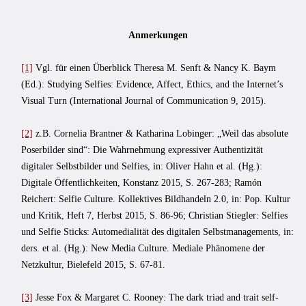
Anmerkungen
[1]
Vgl. für einen Überblick Theresa M. Senft & Nancy K. Baym
(Ed.): Studying Selfies: Evidence, Affect, Ethics, and the Internet’s
Visual Turn (International Journal of Communication 9, 2015).
[2]
z.B. Cornelia Brantner & Katharina Lobinger: „Weil das absolute
Poserbilder sind“: Die Wahrnehmung expressiver Authentizität
digitaler Selbstbilder und Selfies, in: Oliver Hahn et al. (Hg.):
Digitale Öffentlichkeiten, Konstanz 2015, S. 267-283; Ramón
Reichert: Selfie Culture. Kollektives Bildhandeln 2.0, in: Pop. Kultur
und Kritik, Heft 7, Herbst 2015, S. 86-96; Christian Stiegler: Selfies
und Selfie Sticks: Automedialität des digitalen Selbstmanagements, in:
ders. et al. (Hg.): New Media Culture. Mediale Phänomene der
Netzkultur, Bielefeld 2015, S. 67-81.
[3]
Jesse Fox & Margaret C. Rooney: The dark triad and trait self-