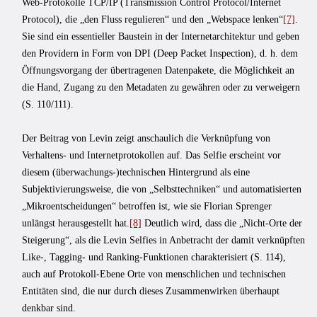
Web-Protokolle TCP/IP (Transmission Control Protocol/Internet
Protocol), die „den Fluss regulieren“ und den „Webspace lenken“
[7]
.
Sie sind ein essentieller Baustein in der Internetarchitektur und geben
den Providern in Form von DPI (Deep Packet Inspection), d. h. dem
Öffnungsvorgang der übertragenen Datenpakete, die Möglichkeit an
die Hand, Zugang zu den Metadaten zu gewähren oder zu verweigern
(S. 110/111).
Der Beitrag von Levin zeigt anschaulich die Verknüpfung von
Verhaltens- und Internetprotokollen auf. Das Selfie erscheint vor
diesem (überwachungs-)technischen Hintergrund als eine
Subjektivierungsweise, die von „Selbsttechniken“ und automatisierten
„Mikroentscheidungen“ betroffen ist, wie sie Florian Sprenger
unlängst herausgestellt hat.
[8]
Deutlich wird, dass die „Nicht-Orte der
Steigerung“, als die Levin Selfies in Anbetracht der damit verknüpften
Like-, Tagging- und Ranking-Funktionen charakterisiert (S. 114),
auch auf Protokoll-Ebene Orte von menschlichen und technischen
Entitäten sind, die nur durch dieses Zusammenwirken überhaupt
denkbar sind.