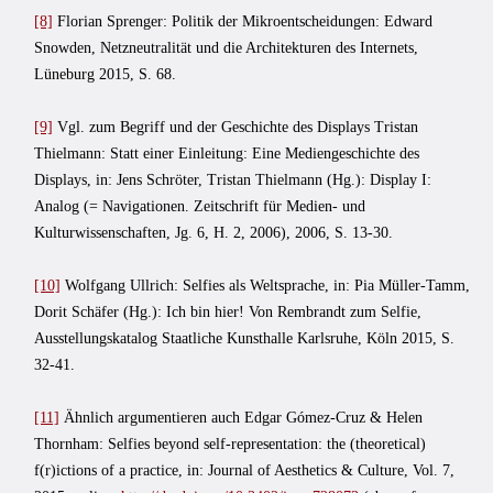
[8]
Florian Sprenger: Politik der Mikroentscheidungen: Edward
Snowden, Netzneutralität und die Architekturen des Internets,
Lüneburg 2015, S. 68.
[9]
Vgl. zum Begriff und der Geschichte des Displays Tristan
Thielmann: Statt einer Einleitung: Eine Mediengeschichte des
Displays, in: Jens Schröter, Tristan Thielmann (Hg.): Display I:
Analog (= Navigationen. Zeitschrift für Medien- und
Kulturwissenschaften, Jg. 6, H. 2, 2006), 2006, S. 13-30.
[10]
Wolfgang Ullrich: Selfies als Weltsprache, in: Pia Müller-Tamm,
Dorit Schäfer (Hg.): Ich bin hier! Von Rembrandt zum Selfie,
Ausstellungskatalog Staatliche Kunsthalle Karlsruhe, Köln 2015, S.
32-41.
[11]
Ähnlich argumentieren auch Edgar Gómez-Cruz & Helen
Thornham: Selfies beyond self-representation: the (theoretical)
f(r)ictions of a practice, in: Journal of Aesthetics & Culture, Vol. 7,