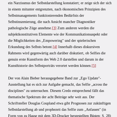
ein Narzissmus der Selbstdarstellung konstatiert; er zeige sich der sich
in einem mitunter entgrenzten, nach ökonomischen Prinzipien des
Selbstmanagements funktionierenden Bedürfnis der
Selbstinszenierung, die nach Ansicht mancher Diagnostiker
pathologische Züge annehme.
[3]
Zum anderen werden die
subjektkonstitutiven Elemente wie der Kommunikationsaspekt oder
die Möglichkeiten des „Empowering“ und der spielerischen
Erkundung des Selbsts betont.
[4]
Innerhalb dieses diskursiven
Rahmens wird gegenwärtig auch darüber diskutiert, ob Selfies die
genuin erste Kunstform des Web 2.0 darstellen und darum in der
Kunsthistorie des Selbstporträts verortet werden können.
[5]
Der von Alain Bieber herausgegebene Band zur „Ego Update“-
Ausstellung hat es sich zur Aufgabe gemacht, das Selfie „across the
disciplines“ zu untersuchen. Diesem Credo entsprechend fällt das
thematische Spektrum der acht Beiträge sehr weit aus. Der
Schriftsteller Douglas Coupland etwa gibt Prognosen zur zukünftigen
Selbstdarstellung ab und prophezeit das Selfie zum „Anfassen“ (in
Form von zu Hause mit dem 3D-Drucker hergestellten Büsten; S. 28)