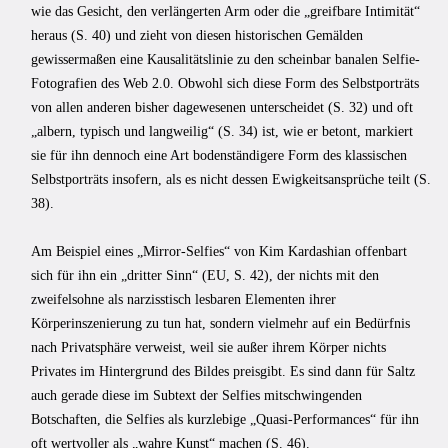
wie das Gesicht, den verlängerten Arm oder die „greifbare Intimität“
heraus (S. 40) und zieht von diesen historischen Gemälden
gewissermaßen eine Kausalitätslinie zu den scheinbar banalen Selfie-
Fotografien des Web 2.0. Obwohl sich diese Form des Selbstporträts
von allen anderen bisher dagewesenen unterscheidet (S. 32) und oft
„albern, typisch und langweilig“ (S. 34) ist, wie er betont, markiert
sie für ihn dennoch eine Art bodenständigere Form des klassischen
Selbstporträts insofern, als es nicht dessen Ewigkeitsansprüche teilt (S.
38).
Am Beispiel eines „Mirror-Selfies“ von Kim Kardashian offenbart
sich für ihn ein „dritter Sinn“ (EU, S. 42), der nichts mit den
zweifelsohne als narzisstisch lesbaren Elementen ihrer
Körperinszenierung zu tun hat, sondern vielmehr auf ein Bedürfnis
nach Privatsphäre verweist, weil sie außer ihrem Körper nichts
Privates im Hintergrund des Bildes preisgibt. Es sind dann für Saltz
auch gerade diese im Subtext der Selfies mitschwingenden
Botschaften, die Selfies als kurzlebige „Quasi-Performances“ für ihn
oft wertvoller als „wahre Kunst“ machen (S. 46).