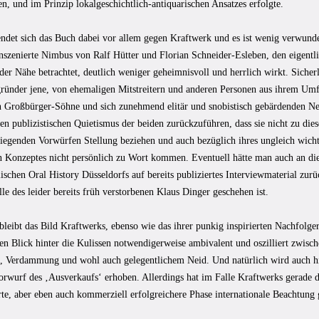
ten, und im Prinzip lokalgeschichtlich-antiquarischen Ansatzes erfolgte.
endet sich das Buch dabei vor allem gegen Kraftwerk und es ist wenig verwunde
inszenierte Nimbus von Ralf Hütter und Florian Schneider-Esleben, den eigentli
der Nähe betrachtet, deutlich weniger geheimnisvoll und herrlich wirkt. Sicherl
ründer jene, von ehemaligen Mitstreitern und anderen Personen aus ihrem Umf
 Großbürger-Söhne und sich zunehmend elitär und snobistisch gebärdenden Ner
n publizistischen Quietismus der beiden zurückzuführen, dass sie nicht zu dies
iegenden Vorwürfen Stellung beziehen und auch bezüglich ihres ungleich wicht
en Konzeptes nicht persönlich zu Wort kommen. Eventuell hätte man auch an die
schen Oral History Düsseldorfs auf bereits publiziertes Interviewmaterial zur
le des leider bereits früh verstorbenen Klaus Dinger geschehen ist.
bleibt das Bild Kraftwerks, ebenso wie das ihrer punkig inspirierten Nachfolg
en Blick hinter die Kulissen notwendigerweise ambivalent und oszilliert zwisc
 Verdammung und wohl auch gelegentlichem Neid. Und natürlich wird auch hie
rwurf des ‚Ausverkaufs‘ erhoben. Allerdings hat im Falle Kraftwerks gerade di
erte, aber eben auch kommerziell erfolgreichere Phase internationale Beachtung