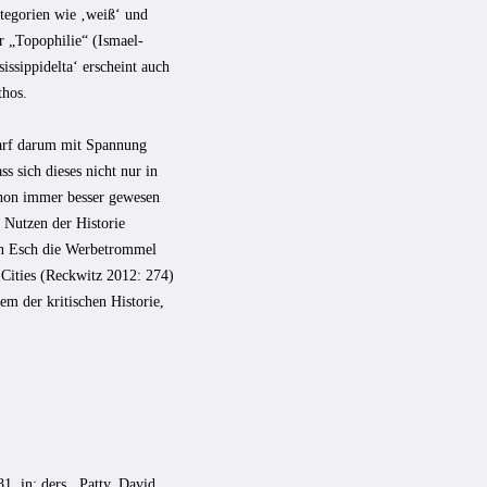
ategorien wie ‚weiß‘ und
r „Topophilie“ (Ismael-
ssippidelta‘ erscheint auch
thos.
rf darum mit Spannung
s sich dieses nicht nur in
chon immer besser gewesen
 Nutzen der Historie
on Esch die Werbetrommel
 Cities (Reckwitz 2012: 274)
dem der kritischen Historie,
, in: ders., Patty, David,