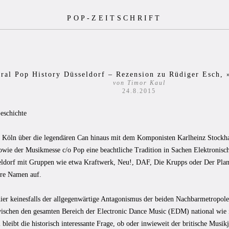
POP-ZEITSCHRIFT
ral Pop History Düsseldorf – Rezension zu Rüdiger Esch, 
von Timor Kaul
24.8.2015
eschichte
Köln über die legendären Can hinaus mit dem Komponisten Karlheinz Stockh
wie der Musikmesse c/o Pop eine beachtliche Tradition in Sachen Elektronisc
eldorf mit Gruppen wie etwa Kraftwerk, Neu!, DAF, Die Krupps oder Der Plan
re Namen auf.
hier keinesfalls der allgegenwärtige Antagonismus der beiden Nachbarmetropole
wischen den gesamten Bereich der Electronic Dance Music (EDM) national wie i
bleibt die historisch interessante Frage, ob oder inwieweit der britische Mus