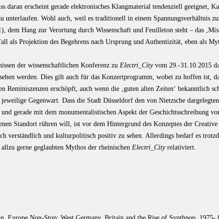
s daran erscheint gerade elektronisches Klangmaterial tendenziell geeignet, K
u unterlaufen. Wohl auch, weil es traditionell in einem Spannungsverhältnis zu
, dem Hang zur Verortung durch Wissenschaft und Feuilleton steht – das ‚Missi
all als Projektion des Begehrens nach Ursprung und Authentizität, eben als My
issen der wissenschaftlichen Konferenz zu
Electri_City
vom 29.-31.10.2015 da
ehen werden. Dies gilt auch für das Konzertprogramm, wobei zu hoffen ist, das
hen Reminiszenzen erschöpft, auch wenn die ‚guten alten Zeiten‘ bekanntlich s
e jeweilige Gegenwart. Dass die Stadt Düsseldorf den von Nietzsche dargelegten
t und gerade mit dem monumentalistischen Aspekt der Geschichtsschreibung v
enen Standort rühren will, ist vor dem Hintergrund des Konzeptes der Creative
ich verständlich und kulturpolitisch positiv zu sehen. Allerdings bedarf es trotz
 allzu gerne geglaubten Mythos der rheinischen
Electri_City
relativiert.
an, Europe Non-Stop: West Germany, Britain and the Rise of Synthpop, 1975- 81