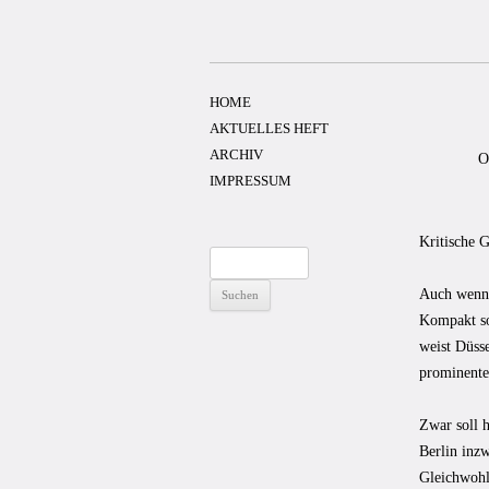
Zum
Inhalt
springen
HOME
AKTUELLES HEFT
ARCHIV
O
IMPRESSUM
Kritische G
Suchen
nach:
Auch wenn 
Kompakt so
weist Düss
prominente
Zwar soll 
Berlin inz
Gleichwohl 