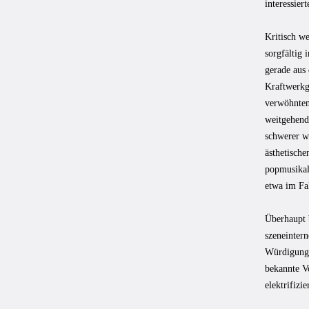
interessier
Kritisch w
sorgfältig 
gerade aus 
Kraftwerkg
verwöhnten
weitgehende
schwerer w
ästhetisch
popmusikali
etwa im Fal
Überhaupt 
szeneintern
Würdigung,
bekannte Vo
elektrifizi