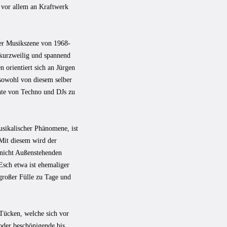
i vor allem an Kraftwerk
er Musikszene von 1968-
 kurzweilig und spannend
 orientiert sich an Jürgen
 sowohl von diesem selber
hte von Techno und DJs zu
sikalischer Phänomene, ist
Mit diesem wird der
 nicht Außenstehenden
Esch etwa ist ehemaliger
großer Fülle zu Tage und
 Tücken, welche sich vor
oder beschönigende bis