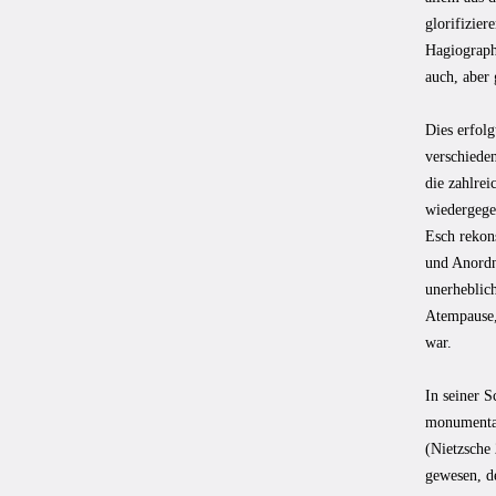
glorifizier
Hagiograph
auch, aber 
Dies erfolg
verschieden
die zahlrei
wiedergege
Esch rekons
und Anordnu
unerheblich
Atempause,
war.
In seiner S
monumentali
(Nietzsche 
gewesen, de