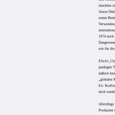
mischten s
Amon Düül 
ersten Bes
Verwendung
internation
1974 noch 
Dangereuse
wie für di
Electri_Cit
punkigen T
äußerst kna
„globalen 
Ex- Kraftw
doch wieder
Allerdings 
Produzent 