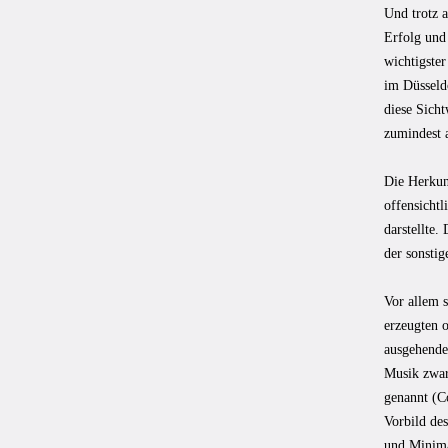
Und trotz 
Erfolg und 
wichtigster
im Düsseld
diese Sicht
zumindest a
Die Herkun
offensichtl
darstellte.
der sonsti
Vor allem s
erzeugten 
ausgehende
Musik zwar
genannt (C
Vorbild de
und Minima