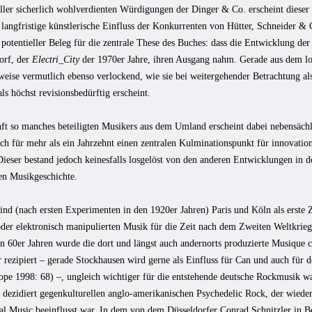
aller sicherlich wohlverdienten Würdigungen der Dinger & Co. erscheint dieser
langfristige künstlerische Einfluss der Konkurrenten von Hütter, Schneider & 
 potentieller Beleg für die zentrale These des Buches: dass die Entwicklung d
orf, der
Electri_City
der 1970er Jahre, ihren Ausgang nahm. Gerade aus dem lok
weise vermutlich ebenso verlockend, wie sie bei weitergehender Betrachtung al
ls höchst revisionsbedürftig erscheint.
ft so manches beteiligten Musikers aus dem Umland erscheint dabei nebensächl
ich für mehr als ein Jahrzehnt einen zentralen Kulminationspunkt für innovati
 Dieser bestand jedoch keinesfalls losgelöst von den anderen Entwicklungen in 
gen Musikgeschichte.
ind (nach ersten Experimenten in den 1920er Jahren) Paris und Köln als erste Z
oder elektronisch manipulierten Musik für die Zeit nach dem Zweiten Weltkrieg
n 60er Jahren wurde die dort und längst auch andernorts produzierte Musique c
 rezipiert – gerade Stockhausen wird gerne als Einfluss für Can und auch für 
ope 1998: 68) –, ungleich wichtiger für die entstehende deutsche Rockmusik wa
s dezidiert gegenkulturellen anglo-amerikanischen Psychedelic Rock, der wied
l Music beeinflusst war. In dem von dem Düsseldorfer Conrad Schnitzler in Ber