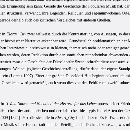
ende Erinnerung sein kann. Gerade die Geschichte der Populären Musik hat, dari
ien strukturell verwandt, ihre Legenden, Reliquien und sagenumwobenen Orte.
gerade deshalb auch des kritischen Vergleiches mit anderen Quellen.
t in
Electri_City
zwar teilweise durch die Kontrastierung von Aussagen, so das
er historischer Narrative erkennbar wird. Grundsätzlich problematisch an der 
chen Interviews nur stückweise in kleinen, thematisch mehr oder weniger geord
ben werden, deren Redaktion durch den somit eben nur scheinbar abwesenden A
truiert zwar die Geschichte der Düsseldorfer Szene, schreibt diese aber auch 
ngen. Wie bei jeglicher Geschichtsdarstellung, dürfte dabei der eigene Standp
 sein (Lorenz 1997). Einer der größten Düsseldorf Hits beginnt bekanntlich mi
 Geschichte wird gemacht!“, auch wenn dies von den Fehlfarben zweifelsohne
chrift
Vom Nutzen und Nachtheil der Historie für das Leben
unterscheidet Fried
stischen, der antiquarischen und der kritischen idealtypisch drei Arten der Ge
2009 [1874]: 20), die sich alle in
Electri_City
finden lassen. Es ist Eschs erklär
r Musik seiner Heimatstadt und den Beteiligten ein Denkmal zu setzen, was mit