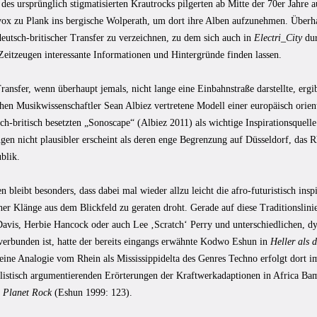
 des ursprünglich stigmatisierten Krautrocks pilgerten ab Mitte der 70er Jahre 
vox zu Plank ins bergische Wolperath, um dort ihre Alben aufzunehmen. Überhau
deutsch-britischer Transfer zu verzeichnen, zu dem sich auch in
Electri_City
dur
Zeitzeugen interessante Informationen und Hintergründe finden lassen.
ransfer, wenn überhaupt jemals, nicht lange eine Einbahnstraße darstellte, ergi
hen Musikwissenschaftler Sean Albiez vertretene Modell einer europäisch orient
ch-britisch besetzten „Sonoscape“ (Albiez 2011) als wichtige Inspirationsquel
en nicht plausibler erscheint als deren enge Begrenzung auf Düsseldorf, das R
blik.
 bleibt besonders, dass dabei mal wieder allzu leicht die afro-futuristisch inspi
her Klänge aus dem Blickfeld zu geraten droht. Gerade auf diese Traditionslin
Davis, Herbie Hancock oder auch Lee ‚Scratch‘ Perry und unterschiedlichen, 
 verbunden ist, hatte der bereits eingangs erwähnte Kodwo Eshun in
Heller als 
eine Analogie vom Rhein als Mississippidelta des Genres Techno erfolgt dort i
ialistisch argumentierenden Erörterungen der Kraftwerkadaptionen in Africa B
t
Planet Rock
(Eshun 1999: 123).