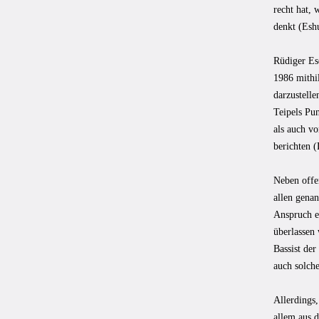
recht hat, 
denkt (Esh
Rüdiger Es
1986 mithil
darzustell
Teipels P
als auch v
berichten 
Neben offe
allen gena
Anspruch er
überlassen
Bassist de
auch solche
Allerdings,
allem aus 