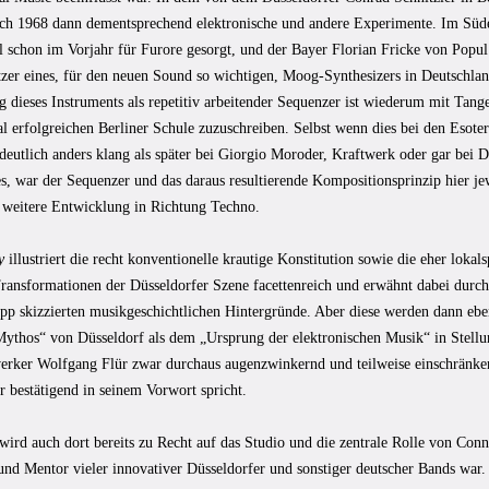
ich 1968 dann dementsprechend elektronische und andere Experimente. Im Süde
schon im Vorjahr für Furore gesorgt, und der Bayer Florian Fricke von Popul
itzer eines, für den neuen Sound so wichtigen, Moog-Synthesizers in Deutschla
 dieses Instruments als repetitiv arbeitender Sequenzer ist wiederum mit Tang
al erfolgreichen Berliner Schule zuzuschreiben. Selbst wenn dies bei den Esot
deutlich anders klang als später bei Giorgio Moroder, Kraftwerk oder gar bei 
s, war der Sequenzer und das daraus resultierende Kompositionsprinzip hier je
e weitere Entwicklung in Richtung Techno.
y
illustriert die recht konventionelle krautige Konstitution sowie die eher loka
ransformationen der Düsseldorfer Szene facettenreich und erwähnt dabei durch
pp skizzierten musikgeschichtlichen Hintergründe. Aber diese werden dann eben
Mythos“ von Düsseldorf als dem „Ursprung der elektronischen Musik“ in Stell
erker Wolfgang Flür zwar durchaus augenzwinkernd und teilweise einschränken
 bestätigend in seinem Vorwort spricht.
wird auch dort bereits zu Recht auf das Studio und die zentrale Rolle von Con
und Mentor vieler innovativer Düsseldorfer und sonstiger deutscher Bands wa