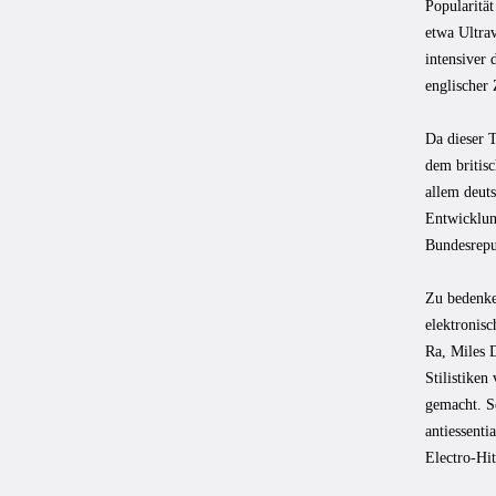
Popularität
etwa Ultra
intensiver 
englischer 
Da dieser T
dem britisc
allem deuts
Entwicklung
Bundesrepu
Zu bedenken
elektronisc
Ra, Miles 
Stilistiken
gemacht. S
antiessent
Electro-Hi