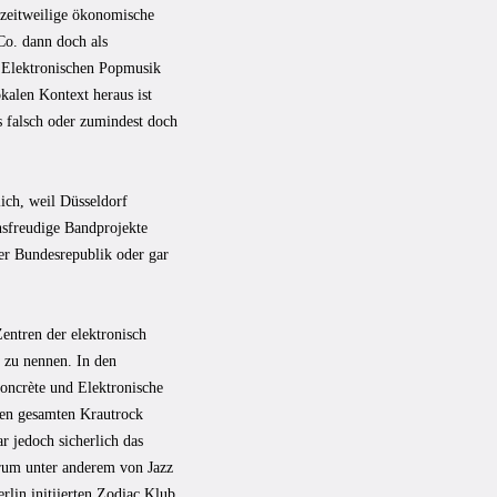
 zeitweilige ökonomische
Co. dann doch als
er Elektronischen Popmusik
alen Kontext heraus ist
s falsch oder zumindest doch
ich, weil Düsseldorf
onsfreudige Bandprojekte
der Bundesrepublik oder gar
entren der elektronisch
 zu nennen. In den
oncrète und Elektronische
den gesamten Krautrock
r jedoch sicherlich das
erum unter anderem von Jazz
lin initiierten Zodiac Klub