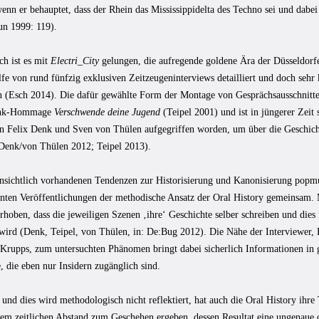
wenn er behauptet, dass der Rhein das Mississippidelta des Techno sei und dabe
un 1999: 119).
ch ist es mit
Electri_City
gelungen, die aufregende goldene Ära der Düsseldorf
fe von rund fünfzig exklusiven Zeitzeugeninterviews detailliert und doch sehr
en (Esch 2014). Die dafür gewählte Form der Montage von Gesprächsausschnitten
unk-Hommage
Verschwende deine Jugend
(Teipel 2001) und ist in jüngerer Zeit
on Felix Denk und Sven von Thülen aufgegriffen worden, um über die Geschic
(Denk/von Thülen 2012; Teipel 2013).
nsichtlich vorhandenen Tendenzen zur Historisierung und Kanonisierung popmu
nnten Veröffentlichungen der methodische Ansatz der Oral History gemeinsam. 
hoben, dass die jeweiligen Szenen ‚ihre‘ Geschichte selber schreiben und dies
 wird (Denk, Teipel, von Thülen, in: De:Bug 2012). Die Nähe der Interviewer, 
r Krupps, zum untersuchten Phänomen bringt dabei sicherlich Informationen in 
, die eben nur Insidern zugänglich sind.
 und dies wird methodologisch nicht reflektiert, hat auch die Oral History ihre
dem zeitlichen Abstand zum Geschehen ergeben, dessen Resultat eine ungenaue 