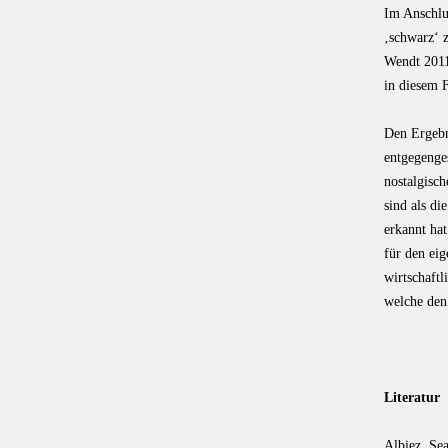
Im Anschlus
‚schwarz‘ z
Wendt 2011)
in diesem F
Den Ergebn
entgegenges
nostalgisc
sind als di
erkannt ha
für den eig
wirtschaftl
welche den
Literatur
Albiez, Se