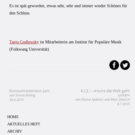
Es ist spät geworden, etwas sehr, sehr und immer wieder Schönes für
den Schluss.
Tanja Godlewsky
ist Mitarbeiterin am Institut für Populäre Musik
(Folkwang Universität)
Konsumrezension Juni
K.I.Z. – »Hurra die Welt geht
Beitragsnavigation
unter«
von Simon Bieling
von Fatma Aydemir und Marc Dietrich
30.6.2015
8.7.2015
HOME
AKTUELLES HEFT
ARCHIV