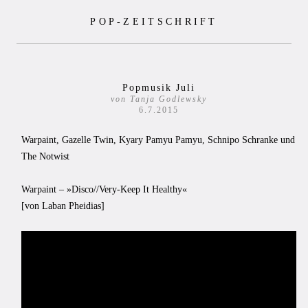
Zum
POP-ZEITSCHRIFT
Inhalt
springen
Popmusik Juli
von Tanja Godlewsky
6.7.2015
Warpaint, Gazelle Twin, Kyary Pamyu Pamyu, Schnipo Schranke und
The Notwist
Warpaint – »Disco//Very-Keep It Healthy«
[von Laban Pheidias]