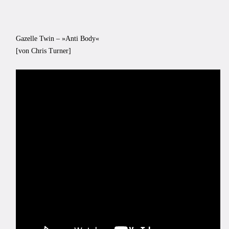
Gazelle Twin – »Anti Body«
[von Chris Turner]