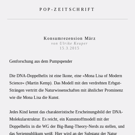
Zum
POP-ZEITSCHRIFT
Inhalt
springen
Konsumrezension März
von Ulrike Keuper
15.3.2015
Genforschung aus dem Pumpspender
Die DNA-Doppelhelix ist eine Ikone, eine »Mona Lisa of Modern
Science« (Martin Kemp). Das Modell mit den verdrehten Erbgut-
Strängen vertritt die Naturwissenschaften mit ähnlicher Prominenz
wie die Mona Lisa die Kunst.
Jedes Kind kennt das charakteristische Erscheinungsbild der DNA-
Molekularstruktur. Es reicht, ein Kunststoffmodell mit der
Doppelhelix in die WG der Big-Bang-Theory-Nerds zu stellen, und
das Serienpublikum weiß: Hier wird an der Substanz der Natur