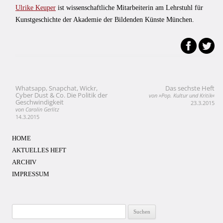
Ulrike Keuper
ist wissenschaftliche Mitarbeiterin am Lehrstuhl für
Kunstgeschichte der Akademie der Bildenden Künste München.
Whatsapp, Snapchat, Wickr,
Das sechste Heft
Beitragsnavigation
Cyber Dust & Co. Die Politik der
von »Pop. Kultur und Kritik«
Geschwindigkeit
23.3.2015
von Carolin Gerlitz
14.3.2015
HOME
AKTUELLES HEFT
ARCHIV
IMPRESSUM
Suchen
nach: