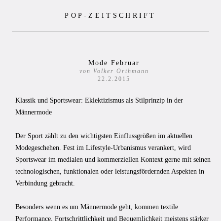
Zum
POP-ZEITSCHRIFT
Inhalt
springen
Mode Februar
von Volker Orthmann
22.2.2015
Klassik und Sportswear: Eklektizismus als Stilprinzip in der
Männermode­­­­
Der Sport zählt zu den wichtigsten Einflussgrößen im aktuellen
Modegeschehen. Fest im Lifestyle-Urbanismus verankert, wird
Sportswear im medialen und kommerziellen Kontext gerne mit seinen
technologischen, funktionalen oder leistungsfördernden Aspekten in
Verbindung gebracht.
Besonders wenn es um Männermode geht, kommen textile
Performance, Fortschrittlichkeit und Bequemlichkeit meistens stärker