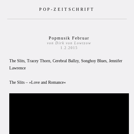
Zum
POP-ZEITSCHRIFT
Inhalt
springen
Popmusik Februar
von Dirk von Lowtzow
1.2.2015
The Slits, Tracey Thorn, Cerebral Ballzy, Songhoy Blues, Jennifer
Lawrence
The Slits – »Love and Romance«