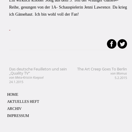
Ein wirklich schöner Song aus dem 3. Teil der »Hunger Games«-
Reihe, gesungen von der 1A- Schauspielerin Jenni Lawrence. Da krieg
ich Gänsehaut. Ich bin wohl voll der Fan!
Das deutsche Feuilleton und sein
The Art Creep Goes To Berlin
Beitragsnavigation
„Quality TV“
von Momus
von Meta-Kristin Koepsel
5.2.2015
24.1.2015
HOME
AKTUELLES HEFT
ARCHIV
IMPRESSUM