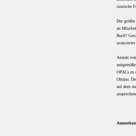
russische F
Der größte
an Mitarbei
Buch? Gera
avancierte
Anstatt vo
zeitgemäße
OPACs zu ei
Obulus. Den
auf dem sie
ansprechen
Anmerkun