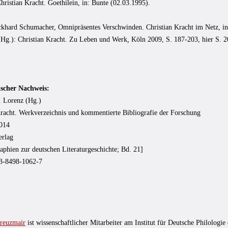
Christian Kracht. Goethilein, in: Bunte (02.03.1995).
Eckhard Schumacher, Omnipräsentes Verschwinden. Christian Kracht im Netz, in
(Hg.): Christian Kracht. Zu Leben und Werk
,
Köln 2009, S. 187-203, hier S. 2
ischer Nachweis:
. Lorenz (Hg.)
Kracht. Werkverzeichnis und kommentierte Bibliografie der Forschung
2014
erlag
aphien zur deutschen Literaturgeschichte; Bd. 21]
3-8498-1062-7
Kreuzmair
ist wissenschaftlicher Mitarbeiter am Institut für Deutsche Philologie