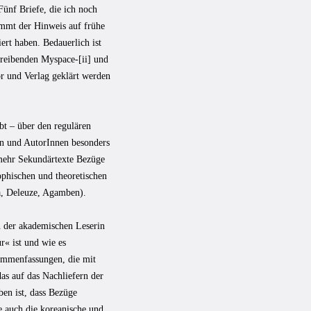
Fünf Briefe, die ich noch
ommt der Hinweis auf frühe
ert haben. Bedauerlich ist
hreibenden Myspace-[ii] und
or und Verlag geklärt werden
bt – über den regulären
en und AutorInnen besonders
 mehr Sekundärtexte Bezüge
ophischen und theoretischen
a, Deleuze, Agamben).
n der akademischen Leserin
r« ist und wie es
ammenfassungen, die mit
as auf das Nachliefern der
en ist, dass Bezüge
e auch die koreanische und