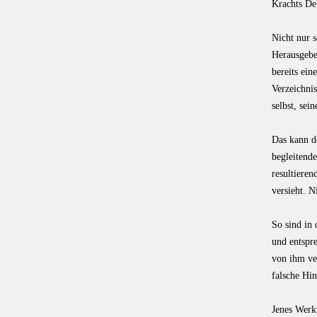
Krachts Deb
Nicht nur s
Herausgebe
bereits ein
Verzeichni
selbst, sei
Das kann d
begleitende
resultieren
versieht. N
So sind in 
und entspr
von ihm ve
falsche Hi
Jenes Werkv