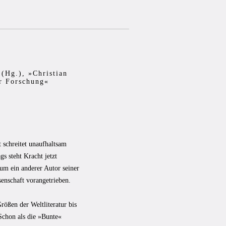
(Hg.), »Christian
er Forschung«
t schreitet unaufhaltsam
gs steht Kracht jetzt
um ein anderer Autor seiner
enschaft vorangetrieben.
ößen der Weltliteratur bis
 Schon als die »Bunte«