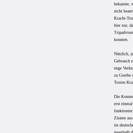
bekannte, w
nicht bean
Kracht-Text
hier nur, 
Tripadviso
konnten.
Nützlich, j
Gebrauch e
enge Verkn
zu Goethe 
Texten Kra
Die Kommen
erst einmal
funktionie
Zitaten aus
im deutsch
innerhalb 