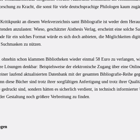
orschung zu Kracht, die sonst für viele deutschsprachige Philologen kaum zugä
 Kritikpunkt an diesem Werkverzeichnis samt Bibliografie ist weder dem Heraus
tenden anzulasten: Wieso, geschätzter Aisthesis Verlag, erscheint eine solche 
de für ein solches Format würde es sich doch anbieten, die Möglichkeiten digi
r Suchmasken zu nützen.
n ohnehin schon klammen Bibliotheken wieder einmal 58 Euro zu verlangen, w
re Lösungen denkbar: Beispielsweise der elektronische Zugang über eine Onli
ner laufend aktualisierten Datenbank mit der gesamten Bibliografie-Reihe gege
n diese Bücher sind trotz ihrer sorgfältigen Anfertigung und trotz ihrer Qualitä
 gedruckt sind, sondern hätten es sicherlich verdient, in technisch informierte
der Gestaltung noch größere Verbreitung zu finden.
gen