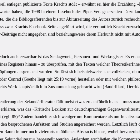
eil entlegen publizierte Texte Krachts stößt – erwähnt sei hier die Erzählung »
twortet habe«, die 1998 in einem Lesebuch des Piper-Verlags erschien. Dazu k
e, die die Bibliografierenden bis zur Abiturzeitung des Autors zurück recherchi
dass zwar Krachts Facebook-Seite angeführt wird, die vermutlich Kracht zuzusc
r-Beiträge nicht angegeben sind beziehungsweise deren Herkunft nicht mit Aut
edoch auch erwartbar ist das Schlagwort-, Personen- und Werkregister. Es erlau
ines Registers hinaus – zu überprüfen, mit den Texten welcher TheoretikerInn
üpfungen ausgemacht wurden. So lässt sich beispielsweise nachvollziehen, ob
oder Conrad (Goethe liegt mit 25:19 vorne) herstellen oder mit welchen philos
chts Werk hauptsächlich in Zusammenhang gebracht wird (Baudrillard, Derrid
tierung der Sekundärliteratur fällt meist etwas zu ausführlich aus – muss ma
 erklären, was das »Kritische Lexikon zur deutschsprachigen Gegenwartsliteratu
rt (vgl. 85)? Zudem handelt es sich weniger um Kommentare als um Inhaltszus
 den besprochenen Aufsätzen und Studien angereichert werden. Letztlich läuft d
en Raum immer noch vielerorts unüblichen Abstracts hinaus, wobei hervorzuheb
der Sekundärliteratur hergestellt werden. Außerdem erschließen die Kommentar