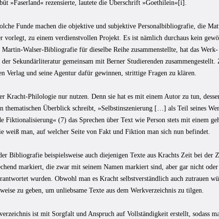
üt »Faserland« rezensierte, lautete die Überschrift »Goethilein«[i].
olche Funde machen die objektive und subjektive Personalbibliografie, die Mat
r vorlegt, zu einem verdienstvollen Projekt. Es ist nämlich durchaus kein gew
e Martin-Walser-Bibliografie für dieselbe Reihe zusammenstellte, hat das Werk
s der Sekundärliteratur gemeinsam mit Berner Studierenden zusammengestellt.
nen Verlag und seine Agentur dafür gewinnen, strittige Fragen zu klären.
er Kracht-Philologie nur nutzen. Denn sie hat es mit einem Autor zu tun, dess
n thematischen Überblick schreibt, »Selbstinszenierung […] als Teil seines We
de Fiktionalisierung« (7) das Sprechen über Text wie Person stets mit einem g
ie weiß man, auf welcher Seite von Fakt und Fiktion man sich nun befindet.
der Bibliografie beispielsweise auch diejenigen Texte aus Krachts Zeit bei der Z
echend markiert, die zwar mit seinem Namen markiert sind, aber gar nicht ode
rantwortet wurden. Obwohl man es Kracht selbstverständlich auch zutrauen wü
nweise zu geben, um unliebsame Texte aus dem Werkverzeichnis zu tilgen.
erzeichnis ist mit Sorgfalt und Anspruch auf Vollständigkeit erstellt, sodass 