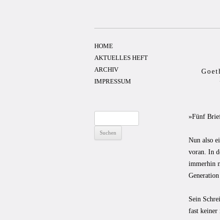
Zum
Inhalt
springen
HOME
AKTUELLES HEFT
ARCHIV
Goet
IMPRESSUM
Suchen
»Fünf Brief
nach:
Nun also ei
voran. In d
immerhin n
Generation
Sein Schre
fast keiner