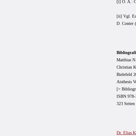
[i] O. A.: 
[ii] Vgl. 
D. Conter 
Bibliograf
Matthias N
Christian 
Bielefeld 
Aisthesis V
[= Bibliogr
ISBN 978-
323 Seiten
Dr. Elias 