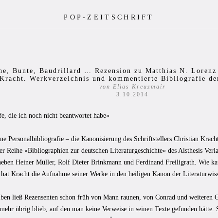
POP-ZEITSCHRIFT
he, Bunte, Baudrillard … Rezension zu Matthias N. Lorenz 
Kracht. Werkverzeichnis und kommentierte Bibliografie d
von Elias Kreuzmair
3.10.2014
e, die ich noch nicht beantwortet habe«
ne Personalbibliografie – die Kanonisierung des Schriftstellers Christian Krach
er Reihe »Bibliographien zur deutschen Literaturgeschichte« des Aisthesis Verla
eben Heiner Müller, Rolf Dieter Brinkmann und Ferdinand Freiligrath. Wie ka
 hat Kracht die Aufnahme seiner Werke in den heiligen Kanon der Literaturwiss
iben ließ Rezensenten schon früh von Mann raunen, von Conrad und weiteren Gr
 mehr übrig blieb, auf den man keine Verweise in seinen Texte gefunden hätte.