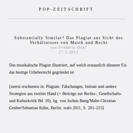
Zum
POP-ZEITSCHRIFT
Inhalt
springen
Substantially Similar? Das Plagiat aus Sicht des
Verhältnisses von Musik und Recht
von Frédéric Döhl
27.5.2013
Das musikalische Plagiat illustriert, auf welch erstaunlich dünnem Eis
das heutige Urheberrecht gegrün­det ist
[zuerst erschienen in: Plagiate. Fälschungen, Imitate und andere
Strategien aus zweiter Hand (= Beiträge zur Rechts-, Gesellschafts-
und Kulturkritik Bd. 10), hg. von Jochen Bung/Malte-Christian
Gruber/Sebastian Kühn, Berlin: trafo 2011, S. 201–215]