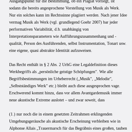
Ausgangspunkt für die Bestimmung, ob ein Plagiat vorliegt, ist
sodann die bereits angesprochene Vorstellung von Musik als Werk.
Nur ein solches kann im Rechtssinne plagiiert werden. Nach jener Idee
vermag Musik als Werk (vgl. grundlegend Goehr 2007) bar jeder
performativen Variabilität, d.h. unabhängig von
Interpretationsparametern wie Aufführungszusammenhang und -
qualität, Person des Ausführenden, selbst Instru­mentation, Tonart usw.
eine eigene, quasi abstrakte Identität aufzuweisen.
Das Recht enthält in § 2 Abs. 2 UrhG eine Legaldefinition dieses
Werkbegriffs als „persönliche geistige Schöpfungen“. Wie alle
Begriffsbestimmungen im Urheberrecht („Musik“, „Me­lodie“,
„Selbstständiges Werk“ etc.) bleibt auch diese ausgesprochen vage.
Erschwerend kommt hinzu, dass vor allem Avantgardemusik immer
neue akustische Extreme auslotet – und zwar soweit, dass
(1.) nur noch die in einem gesetzten Zeitrahmen erklingenden
Umgebungsgeräusche als akustische Erscheinung verbleiben wie in
Alphonse Allais „Trauermarsch für das Begräbnis eines großen, tauben