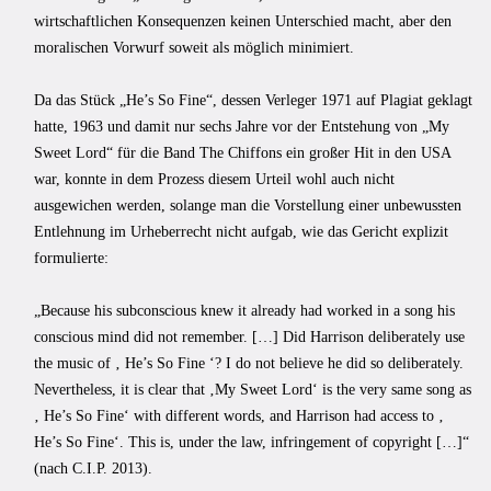
wirtschaftlichen Konsequenzen keinen Unterschied macht, aber den
moralischen Vorwurf soweit als möglich minimiert.
Da das Stück „He’s So Fine“, dessen Verleger 1971 auf Plagiat geklagt
hatte, 1963 und damit nur sechs Jahre vor der Entstehung von „My
Sweet Lord“ für die Band The Chiffons ein großer Hit in den USA
war, konnte in dem Prozess diesem Urteil wohl auch nicht
ausgewichen werden, solange man die Vorstellung einer unbewussten
Entlehnung im Urheberrecht nicht aufgab, wie das Gericht explizit
formulierte:
„Because his subconscious knew it already had worked in a song his
conscious mind did not remember. […] Did Harrison deliberately use
the music of ‚ He’s So Fine ‘? I do not believe he did so deliberately.
Nevertheless, it is clear that ‚My Sweet Lord‘ is the very same song as
‚ He’s So Fine‘ with different words, and Harrison had access to ‚
He’s So Fine‘. This is, under the law, infringement of copyright […]“
(nach C.I.P. 2013).