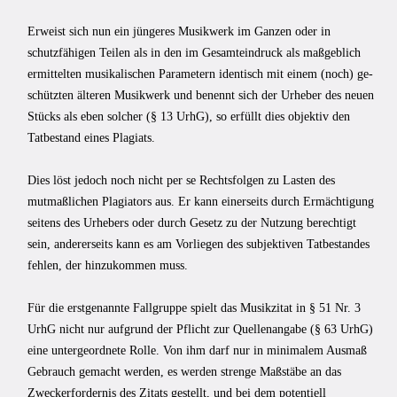
Erweist sich nun ein jüngeres Musikwerk im Ganzen oder in
schutzfähigen Teilen als in den im Gesamteindruck als maßgeblich
ermittelten musikalischen Parametern identisch mit einem (noch) ge­
schützten älteren Musikwerk und benennt sich der Urheber des neuen
Stücks als eben solcher (§ 13 UrhG), so erfüllt dies objektiv den
Tatbestand eines Plagiats.
Dies löst jedoch noch nicht per se Rechtsfolgen zu Lasten des
mutmaßlichen Plagi­ators aus. Er kann einerseits durch Ermächtigung
seitens des Urhebers oder durch Ge­setz zu der Nutzung berechtigt
sein, andererseits kann es am Vorliegen des subjektiven Tatbestandes
fehlen, der hinzukommen muss.
Für die erstgenannte Fallgruppe spielt das Musikzitat in § 51 Nr. 3
UrhG nicht nur aufgrund der Pflicht zur Quellenanga­be (§ 63 UrhG)
eine untergeordnete Rolle. Von ihm darf nur in minimalem Ausmaß
Gebrauch gemacht werden, es werden strenge Maßstäbe an das
Zweckerfordernis des Zitats gestellt, und bei dem potentiell