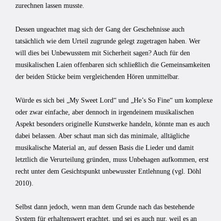
zurechnen lassen musste.
Dessen ungeachtet mag sich der Gang der Geschehnisse auch
tatsächlich wie dem Urteil zugrunde gelegt zugetragen haben. Wer
will dies bei Unbewusstem mit Sicher­heit sagen? Auch für den
musikalischen Laien offenbaren sich schließlich die Gemein­samkeiten
der beiden Stücke beim vergleichenden Hören unmittelbar.
Würde es sich bei „My Sweet Lord“ und „He’s So Fine“ um komplexe
oder zwar einfache, aber den­noch in irgendeinem musikalischen
Aspekt besonders originelle Kunstwerke handeln, könnte man es auch
dabei belassen. Aber schaut man sich das minimale, alltägliche
musikalische Material an, auf dessen Basis die Lieder und damit
letztlich die Verur­teilung gründen, muss Unbehagen aufkommen, erst
recht unter dem Gesichtspunkt unbewusster Entlehnung (vgl. Döhl
2010).
Selbst dann jedoch, wenn man dem Grunde nach das bestehende
System für er­haltenswert erachtet, und sei es auch nur, weil es an