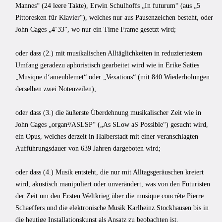
Mannes“ (24 leere Takte), Erwin Schulhoffs „In futurum“ (aus „5
Pittoresken für Klavier“), welches nur aus Pausenzei­chen besteht, oder
John Cages „4‘33“, wo nur ein Time Frame gesetzt wird;
oder dass (2.) mit musikalischen Alltäglichkeiten in reduziertestem
Umfang geradezu aphoristisch gearbeitet wird wie in Erike Saties
„Musique d‘ameublemet“ oder „Vexations“ (mit 840 Wiederholungen
derselben zwei Notenzeilen);
oder dass (3.) die äußerste Überdehnung musikalischer Zeit wie in
John Cages „organ²/ASLSP“ („As SLow aS Possible“) gesucht wird,
ein Opus, welches derzeit in Halberstadt mit einer veranschlagten
Aufführungsdauer von 639 Jahren dargeboten wird;
oder dass (4.) Musik entsteht, die nur mit Alltagsge­räuschen kreiert
wird, akustisch manipuliert oder unverändert, was von den Futuristen
der Zeit um den Ersten Weltkrieg über die musique concrète Pierre
Schaeffers und die elektronische Musik Karlheinz Stockhausen bis in
die heutige Installationskunst als An­satz zu beobachten ist.