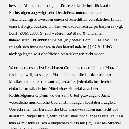
besseren Alternativen mangelt, dürfte ein kritischer Blick auf die
Rechtsfolgen angezeigt sein. Der äußerst unter­schiedliche
Verschuldensgrad zwischen einem offensichtlich vorsätzlichen Imitat
eines Erfolgsproduktes, um hiervon ökonomisch zu partizipieren (vgl.
BGH, ZUM 2009, S. 219 –
Metall auf Metall
), und einer
unbewussten Entlehnung wie bei „My Sweet Lord“/„ He’s So Fine“
spiegelt sich insbesondere in den hierzulande in §§ 97 ff. UrhG
niedergelegten wirtschaftlichen Auswirkungen nicht wider.
Wenn man aus nachvollziehbaren Gründen an der „kleinen Münze“
festhalten will, da sie jene Musik abbildet, die für das Gros der
Musiker und Hörer relevant ist, bedarf es jedenfalls im Bereich
einfacher musikalischer Mittel eines Korrektivs auf der
Rechtsfolgenseite. Denn wo der zum Urteil gezwungene Jurist
wesentliche musika­lische Übereinstimmungen konstatiert, zugleich
Überschreiten des Bereichs des bloß Handwerklichen ausmacht und
daraufhin Plagiat urteilt, wird der Musiker noch lange feststellen, dass
man es mit musikalisch Alltäglichem zutun hat (vgl. Hanser-Strecker