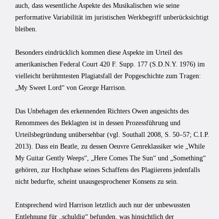
auch, dass wesentliche Aspekte des Musikalischen wie seine
performative Variabilität im juristischen Werkbegriff unberücksichtigt
bleiben.
Besonders eindrücklich kommen diese Aspekte im Urteil des
amerikanischen Federal Court 420 F. Supp. 177 (S.D.N.Y. 1976) im
vielleicht berühmtesten Plagiatsfall der Popgeschichte zum Tragen:
„My Sweet Lord“ von George Harrison.
Das Unbehagen des erkennenden Richters Owen angesichts des
Renommees des Beklagten ist in dessen Prozessführung und
Urteilsbegründung unübersehbar (vgl. Southall 2008, S. 50–57; C.I.P.
2013). Dass ein Beatle, zu dessen Oeuvre Genreklassiker wie „While
My Guitar Gent­ly Weeps“, „Here Comes The Sun“ und „Something“
gehören, zur Hochphase seines Schaffens des Plagiierens jedenfalls
nicht bedurfte, scheint unausgesprochener Konsens zu sein.
Entsprechend wird Harrison letztlich auch nur der unbewussten
Entlehnung für „schuldig“ befunden, was hinsichtlich der