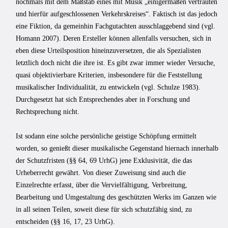
nochmals mit dem Maßstab eines mit Musik „einigermaßen vertrauten
und hierfür aufgeschlossenen Verkehrskreises“. Faktisch ist das jedoch
eine Fiktion, da gemeinhin Fachgutachten ausschlaggebend sind (vgl.
Homann 2007). Deren Ersteller können allenfalls versuchen, sich in
eben diese Urteilsposition hineinzuver­setzen, die als Spezialisten
letztlich doch nicht die ihre ist. Es gibt zwar immer wieder Versuche,
quasi objektivierbare Kriterien, insbesondere für die Feststellung
musika­lischer Individualität, zu entwickeln (vgl. Schulze 1983).
Durchgesetzt hat sich Entsprechendes aber in Forschung und
Rechtsprechung nicht.
Ist sodann eine solche persönliche geistige Schöpfung ermittelt
worden, so genießt dieser musikalische Gegenstand hiernach innerhalb
der Schutzfristen (§§ 64, 69 UrhG) jene Exklusivität, die das
Urheberrecht gewährt. Von dieser Zuweisung sind auch die
Einzelrechte erfasst, über die Vervielfältigung, Verbreitung,
Bearbeitung und Umgestal­tung des geschützten Werks im Ganzen wie
in all seinen Teilen, soweit diese für sich schutzfähig sind, zu
entscheiden (§§ 16, 17, 23 UrhG).