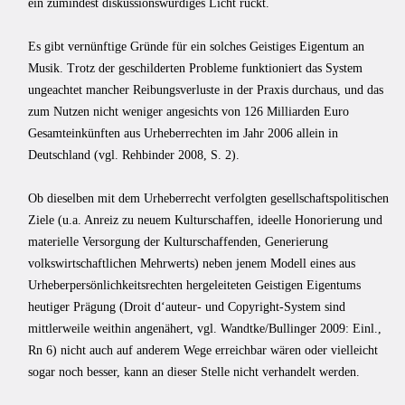
ein zumindest diskussionswürdiges Licht rückt.
Es gibt vernünftige Gründe für ein solches Geistiges Eigentum an
Musik. Trotz der geschilderten Probleme funktioniert das System
ungeachtet mancher Reibungs­verluste in der Praxis durchaus, und das
zum Nutzen nicht weniger angesichts von 126 Milliarden Euro
Gesamteinkünften aus Urheberrechten im Jahr 2006 allein in
Deutschland (vgl. Rehbinder 2008, S. 2).
Ob dieselben mit dem Urheberrecht verfolgten gesellschaftspolitischen
Ziele (u.a. Anreiz zu neuem Kulturschaffen, ideelle Honorierung und
materielle Versorgung der Kulturschaffenden, Generierung
volkswirtschaftlichen Mehrwerts) neben jenem Modell eines aus
Urheberpersönlichkeitsrechten hergeleiteten Geistigen Eigentums
heutiger Prägung (Droit d‘auteur- und Copyright-System sind
mittlerweile weithin angenähert, vgl. Wandtke/Bullinger 2009: Einl.,
Rn 6) nicht auch auf anderem Wege erreichbar wären oder vielleicht
sogar noch besser, kann an dieser Stelle nicht verhandelt werden.