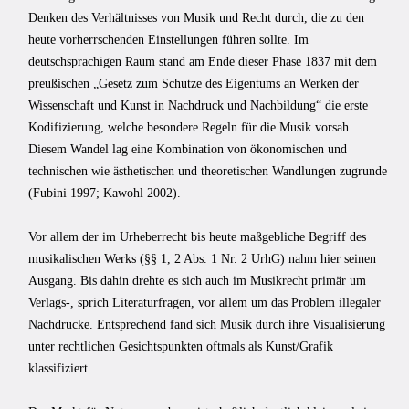
Denken des Verhältnisses von Musik und Recht durch, die zu den
heute vorherrschenden Einstel­lungen führen sollte. Im
deutschsprachigen Raum stand am Ende dieser Phase 1837 mit dem
preußischen „Gesetz zum Schutze des Eigentums an Werken der
Wissenschaft und Kunst in Nachdruck und Nachbildung“ die erste
Kodifizierung, welche beson­dere Regeln für die Musik vorsah.
Diesem Wandel lag eine Kombination von ökono­mischen und
technischen wie ästhetischen und theoretischen Wandlungen zugrunde
(Fubini 1997; Kawohl 2002).
Vor allem der im Urheberrecht bis heute maßgebliche Begriff des
musikalischen Werks (§§ 1, 2 Abs. 1 Nr. 2 UrhG) nahm hier seinen
Ausgang. Bis dahin drehte es sich auch im Musikrecht primär um
Verlags-, sprich Literaturfragen, vor allem um das Problem illegaler
Nachdrucke. Entsprechend fand sich Musik durch ihre Visu­alisierung
unter rechtlichen Gesichtspunkten oftmals als Kunst/Grafik
klassifiziert.