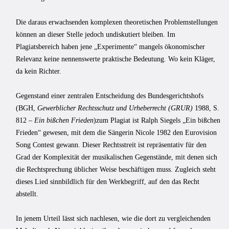
Die daraus erwachsenden komplexen theoretischen Problemstellungen
können an dieser Stelle jedoch undiskutiert bleiben. Im
Plagiatsbereich haben jene „Experi­mente“ mangels ökonomischer
Relevanz keine nennenswerte praktische Bedeutung. Wo kein Kläger,
da kein Richter.
Gegenstand einer zentralen Entscheidung des Bun­desgerichtshofs
(BGH,
Gewerblicher Rechtsschutz und Urheberrecht (GRUR)
1988, S.
812 –
Ein bißchen Frieden
)zum Plagiat ist Ralph Siegels „Ein bißchen
Frieden“ gewesen, mit dem die Sängerin Nicole 1982 den Eurovision
Song Contest gewann. Dieser Rechts­streit ist repräsentativ für den
Grad der Komplexität der musikalischen Gegenstände, mit denen sich
die Rechtsprechung üblicher Weise beschäftigen muss. Zugleich steht
dieses Lied sinnbildlich für den Werkbegriff, auf den das Recht
abstellt.
In jenem Ur­teil lässt sich nachlesen, wie die dort zu vergleichenden