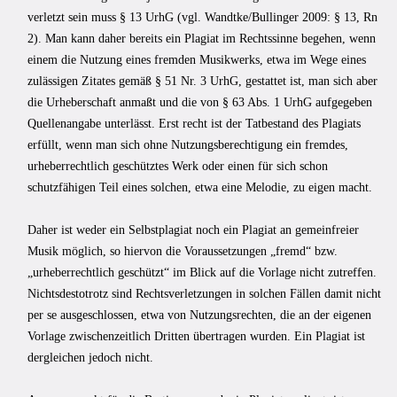
verletzt sein muss § 13 UrhG (vgl. Wandtke/Bullin­ger 2009: § 13, Rn
2). Man kann daher bereits ein Plagiat im Rechtssinne begehen, wenn
einem die Nutzung eines fremden Musikwerks, etwa im Wege eines
zulässigen Zitates gemäß § 51 Nr. 3 UrhG, gestattet ist, man sich aber
die Urheberschaft anmaßt und die von § 63 Abs. 1 UrhG aufgegeben
Quellenangabe unterlässt. Erst recht ist der Tatbe­stand des Plagiats
erfüllt, wenn man sich ohne Nutzungsberechtigung ein fremdes,
urheberrechtlich geschütztes Werk oder einen für sich schon
schutzfähigen Teil eines solchen, etwa eine Melodie, zu eigen macht.
Daher ist weder ein Selbstplagiat noch ein Plagiat an gemeinfreier
Musik möglich, so hiervon die Voraussetzungen „fremd“ bzw.
„urheberrechtlich geschützt“ im Blick auf die Vorlage nicht zutreffen.
Nichtsdes­totrotz sind Rechtsverletzungen in solchen Fällen damit nicht
per se ausgeschlossen, etwa von Nutzungsrechten, die an der eigenen
Vorlage zwischenzeitlich Dritten über­tragen wurden. Ein Plagiat ist
dergleichen jedoch nicht.