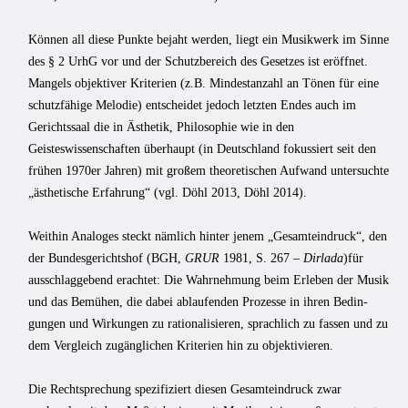
Können all diese Punkte bejaht werden, liegt ein Musikwerk im Sinne
des § 2 UrhG vor und der Schutzbereich des Gesetzes ist er­öffnet.
Mangels objektiver Kriterien (z.B. Mindestanzahl an Tönen für eine
schutzfä­hige Melodie) entscheidet jedoch letzten Endes auch im
Gerichtssaal die in Ästhetik, Philosophie wie in den
Geisteswissenschaften überhaupt (in Deutschland fokussiert seit den
frühen 1970er Jahren) mit großem theoretischen Aufwand untersuchte
„äs­thetische Erfahrung“ (vgl. Döhl 2013, Döhl 2014).
Weithin Analoges steckt nämlich hinter jenem „Gesamteindruck“, den
der Bundesgerichtshof (BGH,
GRUR
1981, S. 267 –
Dirlada
)für
ausschlaggebend erachtet: Die Wahrnehmung beim Erleben der Musik
und das Bemühen, die dabei ablaufenden Prozesse in ihren Bedin­
gungen und Wirkungen zu rationalisieren, sprachlich zu fassen und zu
dem Vergleich zugänglichen Kriterien hin zu objektivieren.
Die Rechtsprechung spezifiziert diesen Gesamteindruck zwar