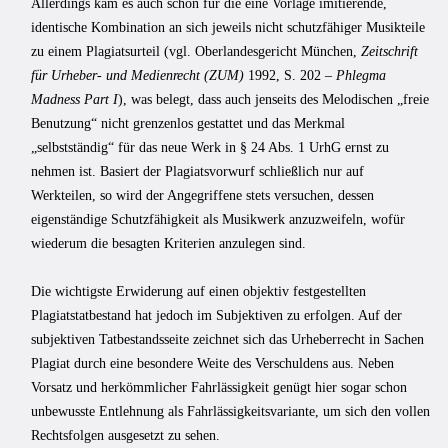
Allerdings kam es auch schon für die eine Vorlage imitierende,
identische Kombination an sich jeweils nicht schutzfähiger Musikteile
zu einem Plagiatsurteil (vgl. Oberlandesgericht München,
Zeitschrift
für Urheber- und Medienrecht (ZUM)
1992, S. 202 –
Phlegma
Madness Part I
), was belegt, dass auch jenseits des Melodischen „freie
Benutzung“ nicht grenzenlos gestattet und das Merkmal
„selbstständig“ für das neue Werk in § 24 Abs. 1 UrhG ernst zu
nehmen ist. Basiert der Plagiatsvorwurf schließlich nur auf
Werkteilen, so wird der Angegriffene stets versuchen, dessen
eigenständige Schutzfähigkeit als Musikwerk anzuzweifeln, wofür
wiederum die besagten Kriterien anzulegen sind.
Die wichtigste Erwiderung auf einen objektiv festgestellten
Plagiatstatbestand hat jedoch im Subjektiven zu erfolgen. Auf der
subjektiven Tatbestandsseite zeichnet sich das Urheberrecht in Sachen
Plagiat durch eine besondere Weite des Verschuldens aus. Neben
Vorsatz und herkömmlicher Fahrlässigkeit genügt hier sogar schon
unbewuss­te Entlehnung als Fahrlässigkeitsvariante, um sich den vollen
Rechtsfolgen ausgesetzt zu sehen.