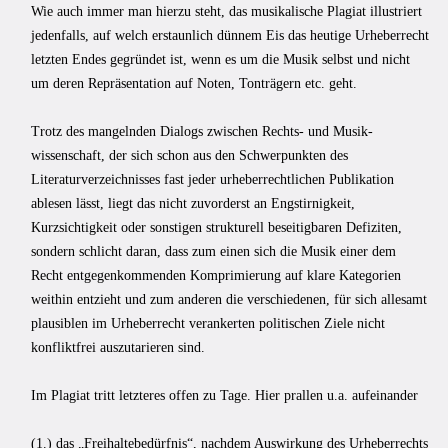
Wie auch immer man hierzu steht, das musikalische Plagiat illustriert
jedenfalls, auf welch erstaunlich dünnem Eis das heutige Urheberrecht
letzten Endes gegrün­det ist, wenn es um die Musik selbst und nicht
um deren Repräsentation auf Noten, Tonträgern etc. geht.
Trotz des mangelnden Dialogs zwischen Rechts- und Musik­
wissenschaft, der sich schon aus den Schwerpunkten des
Literaturverzeichnisses fast jeder urheberrechtlichen Publikation
ablesen lässt, liegt das nicht zuvorderst an Eng­stirnigkeit,
Kurzsichtigkeit oder sonstigen strukturell beseitigbaren Defiziten,
sondern schlicht daran, dass zum einen sich die Musik einer dem
Recht entgegenkommenden Komprimierung auf klare Kategorien
weithin entzieht und zum anderen die verschie­denen, für sich allesamt
plausiblen im Urheberrecht verankerten politischen Ziele nicht
konfliktfrei auszutarieren sind.
Im Plagiat tritt letzteres offen zu Tage. Hier prallen u.a. aufeinander
(1.) das „Freihaltebedürfnis“, nachdem Auswirkung des Urheberrechts