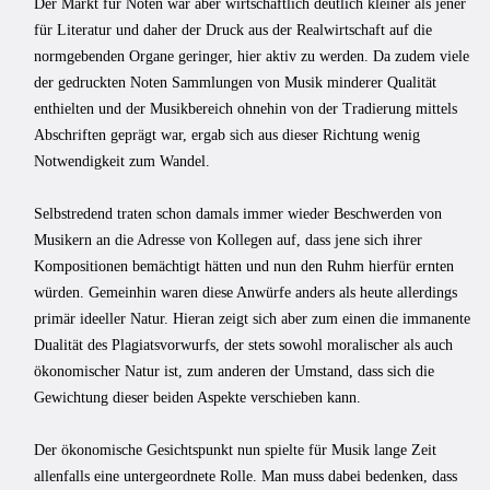
Der Markt für Noten war aber wirtschaftlich deutlich kleiner als jener
für Literatur und daher der Druck aus der Realwirtschaft auf die
normgebenden Organe geringer, hier aktiv zu werden. Da zudem viele
der gedruckten Noten Sammlungen von Mu­sik minderer Qualität
enthielten und der Musikbereich ohnehin von der Tradierung mittels
Abschriften geprägt war, ergab sich aus dieser Richtung wenig
Notwendigkeit zum Wandel.
Selbstredend traten schon damals immer wieder Beschwerden von
Mu­sikern an die Adresse von Kollegen auf, dass jene sich ihrer
Kompositionen bemächtigt hätten und nun den Ruhm hierfür ernten
würden. Gemeinhin waren diese Anwürfe anders als heute allerdings
primär ideeller Natur. Hieran zeigt sich aber zum einen die immanente
Dualität des Plagiatsvorwurfs, der stets sowohl moralischer als auch
ökonomischer Natur ist, zum anderen der Umstand, dass sich die
Gewichtung dieser beiden Aspekte verschieben kann.
Der ökonomische Gesichtspunkt nun spielte für Musik lange Zeit
allenfalls eine untergeordnete Rolle. Man muss dabei bedenken, dass