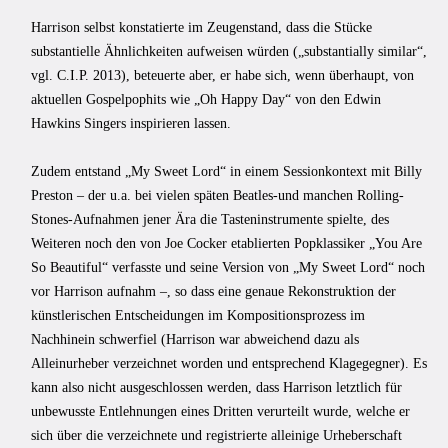
Harrison selbst konstatierte im Zeugenstand, dass die Stücke
substantielle Ähnlichkeiten aufweisen würden („substantially similar“,
vgl. C.I.P. 2013), beteuerte aber, er habe sich, wenn überhaupt, von
aktuellen Gospelpophits wie „Oh Happy Day“ von den Edwin
Hawkins Singers inspirieren lassen.
Zudem entstand „My Sweet Lord“ in einem Sessionkontext mit Billy
Preston – der u.a. bei vielen späten Beatles-und manchen Rolling-
Stones-Auf­nahmen jener Ära die Tasteninstrumente spielte, des
Weiteren noch den von Joe Cocker etablierten Popklassiker „You Are
So Beautiful“ verfasste und seine Version von „My Sweet Lord“ noch
vor Harrison aufnahm –, so dass eine genaue Rekonstruktion der
künstle­rischen Entscheidungen im Kompositionsprozess im
Nachhinein schwerfiel (Harrison war abweichend dazu als
Alleinurheber verzeichnet worden und entsprechend Klagegeg­ner). Es
kann also nicht ausgeschlossen werden, dass Harrison letztlich für
unbewusste Entlehnungen eines Dritten verurteilt wurde, welche er
sich über die verzeichnete und registrierte alleinige Urheberschaft