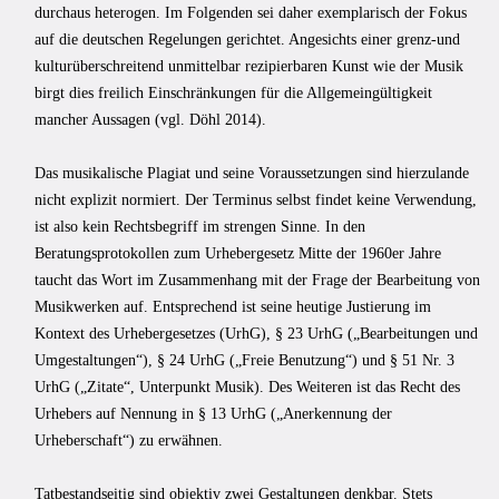
durchaus heterogen. Im Folgenden sei daher exemplarisch der Fokus
auf die deutschen Regelungen gerichtet. Angesichts einer grenz-und
kulturüberschreitend unmittelbar rezipierbaren Kunst wie der Musik
birgt dies freilich Einschränkungen für die Allgemeingültigkeit
mancher Aussagen (vgl. Döhl 2014).
Das musikalische Plagiat und seine Voraussetzungen sind hierzulande
nicht explizit normiert. Der Terminus selbst findet keine Verwendung,
ist also kein Rechtsbegriff im strengen Sinne. In den
Beratungsprotokollen zum Urhebergesetz Mitte der 1960er Jahre
taucht das Wort im Zusammenhang mit der Frage der Bearbeitung von
Musikwerken auf. Entsprechend ist seine heutige Justierung im
Kontext des Urhebergesetzes (UrhG), § 23 UrhG („Bearbeitungen und
Umgestaltungen“), § 24 UrhG („Freie Benutzung“) und § 51 Nr. 3
UrhG („Zitate“, Unterpunkt Musik). Des Weiteren ist das Recht des
Urhebers auf Nennung in § 13 UrhG („Anerkennung der
Urheberschaft“) zu erwähnen.
Tatbestandseitig sind objektiv zwei Gestaltungen denkbar. Stets