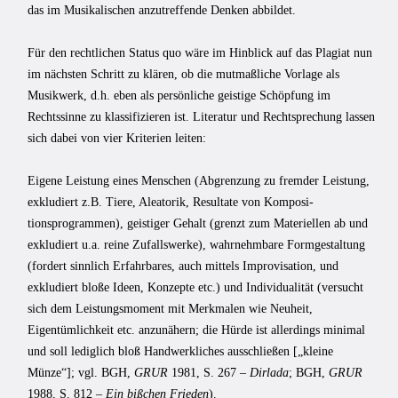
das im Musi­kalischen anzutreffende Denken abbildet.
Für den rechtlichen Status quo wäre im Hinblick auf das Plagiat nun
im nächsten Schritt zu klären, ob die mutmaßliche Vorlage als
Musikwerk, d.h. eben als persönliche geistige Schöpfung im
Rechtssinne zu klassifizieren ist. Literatur und Rechtsprechung lassen
sich dabei von vier Kriterien leiten:
Eigene Leistung eines Menschen (Abgren­zung zu fremder Leistung,
exkludiert z.B. Tiere, Aleatorik, Resultate von Komposi­
tionsprogrammen), geistiger Gehalt (grenzt zum Materiellen ab und
exkludiert u.a. reine Zufallswerke), wahrnehmbare Formgestaltung
(fordert sinnlich Erfahrbares, auch mittels Improvisation, und
exkludiert bloße Ideen, Konzepte etc.) und Individualität (versucht
sich dem Leistungsmoment mit Merkmalen wie Neuheit,
Eigentümlichkeit etc. anzunähern; die Hürde ist allerdings minimal
und soll lediglich bloß Handwerk­liches ausschließen [„kleine
Münze“]; vgl. BGH,
GRUR
1981, S. 267 –
Dirlada
; BGH,
GRUR
1988, S. 812 –
Ein bißchen Frieden
).