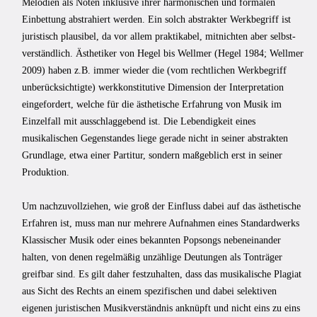
Melodien als Noten inklusive ihrer harmonischen und formalen
Einbettung abstrahiert werden. Ein solch abstrakter Werkbegriff ist
juristisch plausibel, da vor allem praktikabel, mitnichten aber selbst­
verständlich. Ästhetiker von Hegel bis Wellmer (Hegel 1984; Wellmer
2009) haben z.B. immer wieder die (vom rechtlichen Werkbegriff
unberücksichtigte) werkkonstitutive Dimension der Interpre­tation
eingefordert, welche für die ästhetische Erfahrung von Musik im
Einzelfall mit ausschlaggebend ist. Die Lebendigkeit eines
musikalischen Gegenstandes liege gerade nicht in seiner abstrakten
Grundlage, etwa einer Partitur, sondern maßgeblich erst in seiner
Produktion.
Um nachzuvollziehen, wie groß der Einfluss dabei auf das ästhe­tische
Erfahren ist, muss man nur mehrere Aufnahmen eines Standardwerks
Klassischer Musik oder eines bekannten Popsongs nebeneinander
halten, von denen regelmäßig unzählige Deutungen als Tonträger
greifbar sind. Es gilt daher festzuhalten, dass das musikalische Plagiat
aus Sicht des Rechts an einem spezifischen und dabei selektiven
eigenen juristischen Musikverständnis anknüpft und nicht eins zu eins