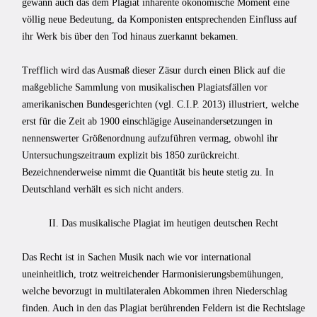
gewann auch das dem Plagiat inhärente ökonomische Moment eine
völlig neue Bedeutung, da Kompo­nisten entsprechenden Einfluss auf
ihr Werk bis über den Tod hinaus zuerkannt beka­men.
Trefflich wird das Ausmaß dieser Zäsur durch einen Blick auf die
maßgebliche Sammlung von musikalischen Plagiatsfällen vor
amerikanischen Bundesgerichten (vgl. C.I.P. 2013) illustriert, welche
erst für die Zeit ab 1900 einschlägige Auseinandersetzungen in
nennenswerter Größenordnung aufzuführen vermag, obwohl ihr
Untersuchungszeit­raum explizit bis 1850 zurückreicht.
Bezeichnenderweise nimmt die Quantität bis heute stetig zu. In
Deutschland verhält es sich nicht anders.
II. Das musikalische Plagiat im heutigen deutschen Recht
Das Recht ist in Sachen Musik nach wie vor international
uneinheitlich, trotz weitrei­chender Harmonisierungsbemühungen,
welche bevorzugt in multilateralen Abkom­men ihren Niederschlag
finden. Auch in den das Plagiat berührenden Feldern ist die Rechtslage