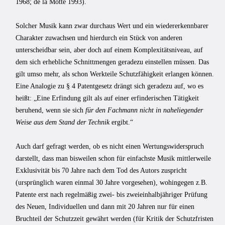
1968; de la Motte 1993).
Solcher Musik kann zwar durchaus Wert und ein wiedererkennbarer
Charakter zuwachsen und hierdurch ein Stück von anderen
unterscheidbar sein, aber doch auf einem Komplexitätsniveau, auf
dem sich erhebliche Schnittmengen geradezu einstellen müssen. Das
gilt umso mehr, als schon Werkteile Schutzfähigkeit erlangen können.
Eine Analogie zu § 4 Patentgesetz drängt sich geradezu auf, wo es
heißt: „Eine Erfindung gilt als auf einer erfinderischen Tätigkeit
beruhend, wenn sie sich
für den Fachmann nicht in naheliegender
Weise aus dem Stand der Technik
ergibt.“
Auch darf gefragt werden, ob es nicht einen Wertungswiderspruch
darstellt, dass man bisweilen schon für einfachste Musik mittlerweile
Exklusivität bis 70 Jahre nach dem Tod des Autors zuspricht
(ursprünglich waren einmal 30 Jahre vorgesehen), wo­hingegen z.B.
Patente erst nach regelmäßig zwei- bis zweieinhalbjähriger Prüfung
des Neuen, Individuellen und dann mit 20 Jahren nur für einen
Bruchteil der Schutzzeit gewährt werden (für Kritik der Schutzfristen