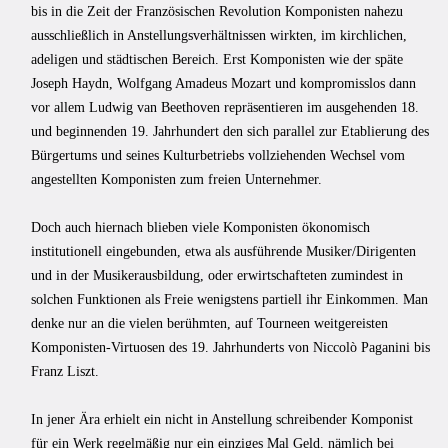
bis in die Zeit der Französischen Revolution Komponisten nahezu
ausschließlich in Anstellungsverhältnissen wirkten, im kirchlichen,
adeligen und städtischen Bereich. Erst Komponisten wie der späte
Joseph Haydn, Wolfgang Amadeus Mozart und kompromisslos dann
vor allem Ludwig van Beethoven repräsentieren im ausgehenden 18.
und beginnenden 19. Jahrhundert den sich parallel zur Etablierung des
Bürgertums und seines Kulturbetriebs vollziehenden Wechsel vom
angestellten Komponisten zum freien Unternehmer.
Doch auch hier­nach blieben viele Komponisten ökonomisch
institutionell eingebunden, etwa als aus­führende Musiker/Dirigenten
und in der Musikerausbildung, oder erwirtschafteten zumindest in
solchen Funktionen als Freie wenigstens partiell ihr Einkommen. Man
denke nur an die vielen berühmten, auf Tourneen weitgereisten
Komponisten-Virtu­osen des 19. Jahrhunderts von Niccolò Paganini bis
Franz Liszt.
In jener Ära erhielt ein nicht in Anstellung schreibender Komponist
für ein Werk regelmäßig nur ein einziges Mal Geld, nämlich bei