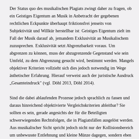
Der Status quo des musikalischen Plagiats zwingt daher zu fragen, ob
ein Geistiges Eigentum an Musik in Anbetracht der gegebenen
rechtlichen Eckpunkte überhaupt friktionsfrei jenseits von
Subjektivität und Willkür herstellbar ist: Geistiges Eigentum zielt im
Fall der Musik darauf ab, jemandem Exklusivität an Musikalischem
zuzu­sprechen. Exklusivität setzt Abgrenzbarkeit voraus. Um
abgrenzen zu können, muss der abzugrenzende Gegenstand wie sein
Umfeld, zu dem Abgrenzung gesucht wird, bestimmt werden. Mangels
objektiver Kriterien vollzieht sich dies jedoch notwendig im Wege
ästhetischer Erfahrung. Hierauf verweist auch der juristische Ausdruck
„Gesamteindruck“ (vgl. Döhl 2013, Döhl 2014).
Sind die dabei ablaufenden Prozesse jedoch sprachlich zu fassen und
daraus hinreichend objektivierte Vergleichskriterien ableitbar? Sie
sollten es sein, gerade angesichts der für die Beteiligten
schwerwiegenden Rechtsfolgen, die in Plagi­atsfällen ausgelöst werden.
Aus musikalischer Sicht spricht jedoch nicht nur der Kol­lisionsbereich
um unbewusste Entlehnung und kleine Münze dagegen, sondern eben