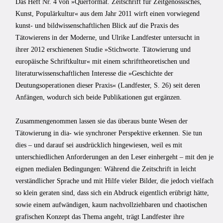
Das Heft Nr. 4 von »Querformat. Zeitschrift für Zeitgenössisches,
Kunst, Populärkultur« aus dem Jahr 2011 wirft einen vorwiegend
kunst- und bildwissenschaftlichen Blick auf die Praxis des
Tätowierens in der Moderne, und Ulrike Landfester untersucht in
ihrer 2012 erschienenen Studie »Stichworte. Tätowierung und
europäische Schriftkultur« mit einem schrifttheoretischen und
literaturwissenschaftlichen Interesse die »Geschichte der
Deutungsoperationen dieser Praxis« (Landfester, S. 26) seit deren
Anfängen, wodurch sich beide Publikationen gut ergänzen.
Zusammengenommen lassen sie das überaus bunte Wesen der
Tätowierung in dia- wie synchroner Perspektive erkennen. Sie tun
dies – und darauf sei ausdrücklich hingewiesen, weil es mit
unterschiedlichen Anforderungen an den Leser einhergeht – mit den je
eignen medialen Bedingungen: Während die Zeitschrift in leicht
verständlicher Sprache und mit Hilfe vieler Bilder, die jedoch vielfach
so klein geraten sind, dass sich ein Abdruck eigentlich erübrigt hätte,
sowie einem aufwändigen, kaum nachvollziehbaren und chaotischen
grafischen Konzept das Thema angeht, trägt Landfester ihre