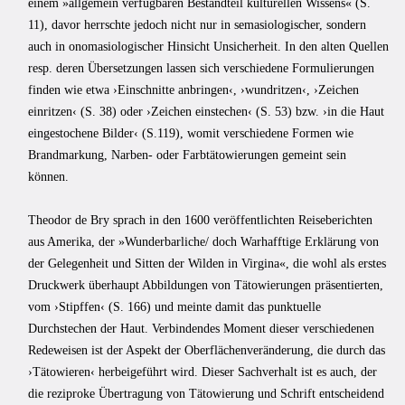
einem »allgemein verfügbaren Bestandteil kulturellen Wissens« (S.
11), davor herrschte jedoch nicht nur in semasiologischer, sondern
auch in onomasiologischer Hinsicht Unsicherheit. In den alten Quellen
resp. deren Übersetzungen lassen sich verschiedene Formulierungen
finden wie etwa ›Einschnitte anbringen‹, ›wundritzen‹, ›Zeichen
einritzen‹ (S. 38) oder ›Zeichen einstechen‹ (S. 53) bzw. ›in die Haut
eingestochene Bilder‹ (S.119), womit verschiedene Formen wie
Brandmarkung, Narben- oder Farbtätowierungen gemeint sein
können.
Theodor de Bry sprach in den 1600 veröffentlichten Reiseberichten
aus Amerika, der »Wunderbarliche/ doch Warhafftige Erklärung von
der Gelegenheit und Sitten der Wilden in Virgina«, die wohl als erstes
Druckwerk überhaupt Abbildungen von Tätowierungen präsentierten,
vom ›Stipffen‹ (S. 166) und meinte damit das punktuelle
Durchstechen der Haut. Verbindendes Moment dieser verschiedenen
Redeweisen ist der Aspekt der Oberflächenveränderung, die durch das
›Tätowieren‹ herbeigeführt wird. Dieser Sachverhalt ist es auch, der
die reziproke Übertragung von Tätowierung und Schrift entscheidend