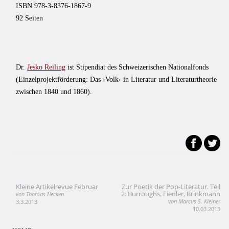
ISBN 978-3-8376-1867-9
92 Seiten
Dr.
Jesko Reiling
ist Stipendiat des Schweizerischen Nationalfonds
(Einzelprojektförderung: Das ›Volk‹ in Literatur und Literaturtheorie
zwischen 1840 und 1860).
Kleine Artikelrevue Februar
Zur Poetik der Pop-Literatur. Teil
Beitragsnavigation
2: Burroughs, Fiedler, Brinkmann
von Thomas Hecken
von Marcus S. Kleiner
3.3.2013
10.03.2013