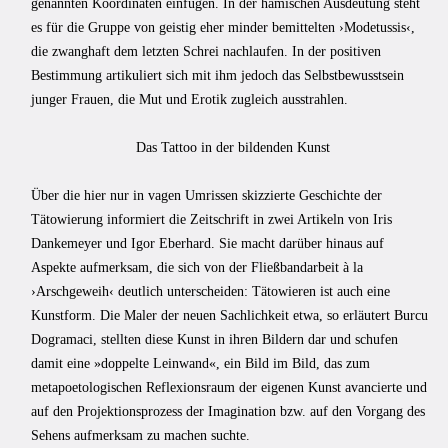
genannten Koordinaten einfügen. In der hämischen Ausdeutung steht
es für die Gruppe von geistig eher minder bemittelten ›Modetussis‹,
die zwanghaft dem letzten Schrei nachlaufen. In der positiven
Bestimmung artikuliert sich mit ihm jedoch das Selbstbewusstsein
junger Frauen, die Mut und Erotik zugleich ausstrahlen.
Das Tattoo in der bildenden Kunst
Über die hier nur in vagen Umrissen skizzierte Geschichte der
Tätowierung informiert die Zeitschrift in zwei Artikeln von Iris
Dankemeyer und Igor Eberhard. Sie macht darüber hinaus auf
Aspekte aufmerksam, die sich von der Fließbandarbeit à la
›Arschgeweih‹ deutlich unterscheiden: Tätowieren ist auch eine
Kunstform. Die Maler der neuen Sachlichkeit etwa, so erläutert Burcu
Dogramaci, stellten diese Kunst in ihren Bildern dar und schufen
damit eine »doppelte Leinwand«, ein Bild im Bild, das zum
metapoetologischen Reflexionsraum der eigenen Kunst avancierte und
auf den Projektionsprozess der Imagination bzw. auf den Vorgang des
Sehens aufmerksam zu machen suchte.