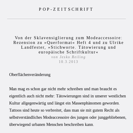
Zum
POP-ZEITSCHRIFT
Inhalt
springen
Von der Sklavensiglierung zum Modeaccessoire:
Rezension zu »Querformat« Heft 4 und zu Ulrike
Landfester, »Stichworte. Tätowierung und
europäische Schriftkultur«
von Jesko Reiling
10.3.2013
Oberflächenveränderung
Man mag es schon gar nicht mehr schreiben und man braucht es
eigentlich auch nicht mehr: Tätowierungen sind in unserer westlichen
Kultur allgegenwärtig und längst ein Massenphänomen geworden.
Tattoos sind heute so verbreitet, dass man sie mit gutem Recht als
selbstverständliches Modeaccessoire des jungen oder junggebliebenen,
überwiegend urbanen Menschen beschreiben kann.